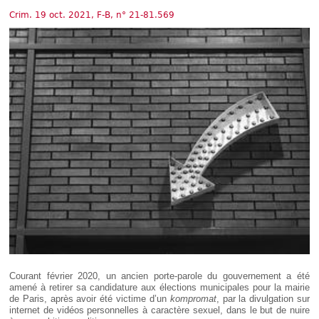
Déplier
Européen
Crim. 19 oct. 2021, F-B, n° 21-81.569
Déplier
Immobilier
Déplier
IP/IT
et
Déplier
Communication
Pénal
Déplier
Social
Déplier
Avocat
Courant février 2020, un ancien porte-parole du gouvernement a été
amené à retirer sa candidature aux élections municipales pour la mairie
de Paris, après avoir été victime d’un
kompromat
, par la divulgation sur
internet de vidéos personnelles à caractère sexuel, dans le but de nuire