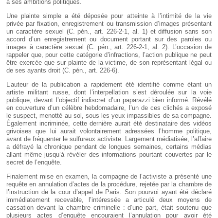
à ses ambitions politiques.
Une plainte simple a été déposée pour atteinte à l’intimité de la vie
privée par fixation, enregistrement ou transmission d’images présentant
un caractère sexuel (C. pén., art. 226-2-1, al. 1) et diffusion sans son
accord d’un enregistrement ou document portant sur des paroles ou
images à caractère sexuel (C. pén., art. 226-2-1, al. 2). L’occasion de
rappeler que, pour cette catégorie d’infractions, l’action publique ne peut
être exercée que sur plainte de la victime, de son représentant légal ou
de ses ayants droit (C. pén., art. 226-6).
L’auteur de la publication a rapidement été identifié comme étant un
artiste militant russe, dont l’interpellation s’est déroulée sur la voie
publique, devant l’objectif indiscret d’un paparazzi bien informé. Révélé
en couverture d’un célèbre hebdomadaire, l’un de ces clichés a exposé
le suspect, menotté au sol, sous les yeux impassibles de sa compagne.
Également incriminée, cette dernière aurait été destinataire des vidéos
grivoises que lui aurait volontairement adressées l’homme politique,
avant de fréquenter le sulfureux activiste. Largement médiatisée, l’affaire
a défrayé la chronique pendant de longues semaines, certains médias
allant même jusqu’à révéler des informations pourtant couvertes par le
secret de l’enquête.
Finalement mise en examen, la compagne de l’activiste a présenté une
requête en annulation d’actes de la procédure, rejetée par la chambre de
l’instruction de la cour d’appel de Paris. Son pourvoi ayant été déclaré
immédiatement recevable, l’intéressée a articulé deux moyens de
cassation devant la chambre criminelle : d’une part, était soutenu que
plusieurs actes d’enquête encouraient l’annulation pour avoir été