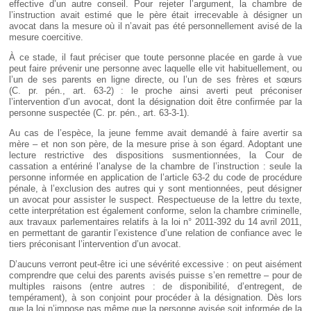
effective d’un autre conseil. Pour rejeter l’argument, la chambre de
l’instruction avait estimé que le père était irrecevable à désigner un
avocat dans la mesure où il n’avait pas été personnellement avisé de la
mesure coercitive.
À ce stade, il faut préciser que toute personne placée en garde à vue
peut faire prévenir une personne avec laquelle elle vit habituellement, ou
l’un de ses parents en ligne directe, ou l’un de ses frères et sœurs
(C. pr. pén., art. 63-2) : le proche ainsi averti peut préconiser
l’intervention d’un avocat, dont la désignation doit être confirmée par la
personne suspectée (C. pr. pén., art. 63-3-1).
Au cas de l’espèce, la jeune femme avait demandé à faire avertir sa
mère – et non son père, de la mesure prise à son égard. Adoptant une
lecture restrictive des dispositions susmentionnées, la Cour de
cassation a entériné l’analyse de la chambre de l’instruction : seule la
personne informée en application de l’article 63-2 du code de procédure
pénale, à l’exclusion des autres qui y sont mentionnées, peut désigner
un avocat pour assister le suspect. Respectueuse de la lettre du texte,
cette interprétation est également conforme, selon la chambre criminelle,
aux travaux parlementaires relatifs à la loi n° 2011-392 du 14 avril 2011,
en permettant de garantir l’existence d’une relation de confiance avec le
tiers préconisant l’intervention d’un avocat.
D’aucuns verront peut-être ici une sévérité excessive : on peut aisément
comprendre que celui des parents avisés puisse s’en remettre – pour de
multiples raisons (entre autres : de disponibilité, d’entregent, de
tempérament), à son conjoint pour procéder à la désignation. Dès lors
que la loi n’impose pas même que la personne avisée soit informée de la