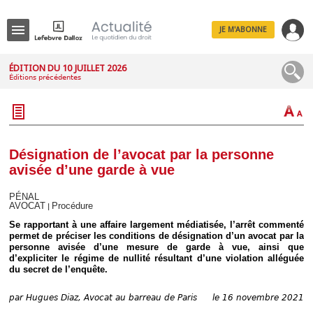
JE M'ABONNE
Menu
ÉDITION DU 10 JUILLET 2026
Éditions précédentes
R
e
c
h
e
r
c
Désignation de l’avocat par la personne
h
avisée d’une garde à vue
e
PÉNAL
AVOCAT
Procédure
|
Se rapportant à une affaire largement médiatisée, l’arrêt commenté
Déplier
permet de préciser les conditions de désignation d’un avocat par la
Administratif
personne avisée d’une mesure de garde à vue, ainsi que
d’expliciter le régime de nullité résultant d’une violation alléguée
Déplier
du secret de l’enquête.
Affaires
Déplier
par
Hugues Diaz, Avocat au barreau de Paris
le 16 novembre 2021
Civil