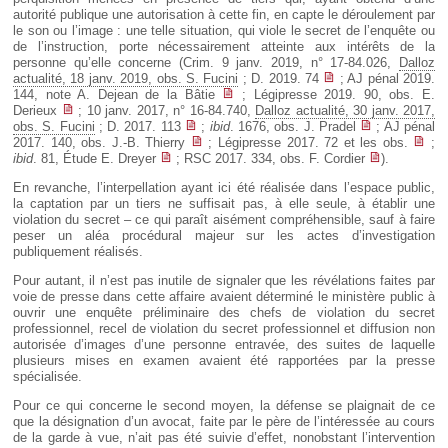
autorité publique une autorisation à cette fin, en capte le déroulement par
le son ou l’image : une telle situation, qui viole le secret de l’enquête ou
de l’instruction, porte nécessairement atteinte aux intérêts de la
personne qu’elle concerne (Crim. 9 janv. 2019, n° 17-84.026,
Dalloz
actualité, 18 janv. 2019, obs. S. Fucini
; D. 2019. 74
; AJ pénal 2019.
144, note A. Dejean de la Bâtie
; Légipresse 2019. 90, obs. E.
Derieux
; 10 janv. 2017, n° 16-84.740,
Dalloz actualité, 30 janv. 2017,
obs. S. Fucini
; D. 2017. 113
;
ibid
. 1676, obs. J. Pradel
; AJ pénal
2017. 140, obs. J.-B. Thierry
; Légipresse 2017. 72 et les obs.
;
ibid
. 81, Étude E. Dreyer
; RSC 2017. 334, obs. F. Cordier
).
En revanche, l’interpellation ayant ici été réalisée dans l’espace public,
la captation par un tiers ne suffisait pas, à elle seule, à établir une
violation du secret – ce qui paraît aisément compréhensible, sauf à faire
peser un aléa procédural majeur sur les actes d’investigation
publiquement réalisés.
Pour autant, il n’est pas inutile de signaler que les révélations faites par
voie de presse dans cette affaire avaient déterminé le ministère public à
ouvrir une enquête préliminaire des chefs de violation du secret
professionnel, recel de violation du secret professionnel et diffusion non
autorisée d’images d’une personne entravée, des suites de laquelle
plusieurs mises en examen avaient été rapportées par la presse
spécialisée.
Pour ce qui concerne le second moyen, la défense se plaignait de ce
que la désignation d’un avocat, faite par le père de l’intéressée au cours
de la garde à vue, n’ait pas été suivie d’effet, nonobstant l’intervention