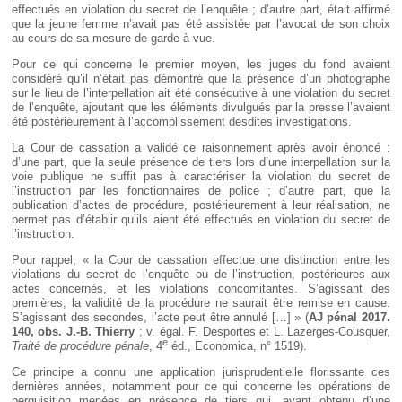
effectués en violation du secret de l’enquête ; d’autre part, était affirmé
que la jeune femme n’avait pas été assistée par l’avocat de son choix
au cours de sa mesure de garde à vue.
Pour ce qui concerne le premier moyen, les juges du fond avaient
considéré qu’il n’était pas démontré que la présence d’un photographe
sur le lieu de l’interpellation ait été consécutive à une violation du secret
de l’enquête, ajoutant que les éléments divulgués par la presse l’avaient
été postérieurement à l’accomplissement desdites investigations.
La Cour de cassation a validé ce raisonnement après avoir énoncé :
d’une part, que la seule présence de tiers lors d’une interpellation sur la
voie publique ne suffit pas à caractériser la violation du secret de
l’instruction par les fonctionnaires de police ; d’autre part, que la
publication d’actes de procédure, postérieurement à leur réalisation, ne
permet pas d’établir qu’ils aient été effectués en violation du secret de
l’instruction.
Pour rappel, « la Cour de cassation effectue une distinction entre les
violations du secret de l’enquête ou de l’instruction, postérieures aux
actes concernés, et les violations concomitantes. S’agissant des
premières, la validité de la procédure ne saurait être remise en cause.
S’agissant des secondes, l’acte peut être annulé […] » (
AJ pénal 2017.
140, obs. J.-B. Thierry
; v. égal. F. Desportes et L. Lazerges-Cousquer,
e
Traité de procédure pénale
, 4
éd., Economica, n° 1519).
Ce principe a connu une application jurisprudentielle florissante ces
dernières années, notamment pour ce qui concerne les opérations de
perquisition menées en présence de tiers qui, ayant obtenu d’une