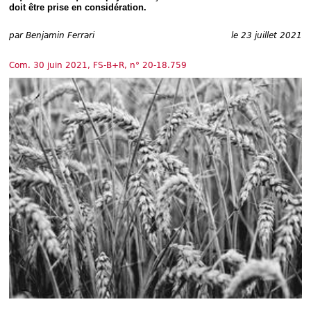
Déplier
doit être prise en considération.
Européen
Déplier
par
Benjamin Ferrari
le 23 juillet 2021
Immobilier
Déplier
Com. 30 juin 2021, FS-B+R, n° 20-18.759
IP/IT
et
Déplier
Communication
Pénal
Déplier
Social
Déplier
Avocat