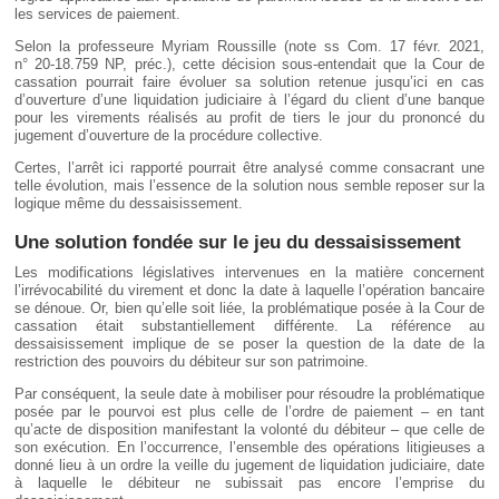
les services de paiement.
Selon la professeure Myriam Roussille (note ss Com. 17 févr. 2021,
n° 20-18.759 NP, préc.), cette décision sous-entendait que la Cour de
cassation pourrait faire évoluer sa solution retenue jusqu’ici en cas
d’ouverture d’une liquidation judiciaire à l’égard du client d’une banque
pour les virements réalisés au profit de tiers le jour du prononcé du
jugement d’ouverture de la procédure collective.
Certes, l’arrêt ici rapporté pourrait être analysé comme consacrant une
telle évolution, mais l’essence de la solution nous semble reposer sur la
logique même du dessaisissement.
Une solution fondée sur le jeu du dessaisissement
Les modifications législatives intervenues en la matière concernent
l’irrévocabilité du virement et donc la date à laquelle l’opération bancaire
se dénoue. Or, bien qu’elle soit liée, la problématique posée à la Cour de
cassation était substantiellement différente. La référence au
dessaisissement implique de se poser la question de la date de la
restriction des pouvoirs du débiteur sur son patrimoine.
Par conséquent, la seule date à mobiliser pour résoudre la problématique
posée par le pourvoi est plus celle de l’ordre de paiement – en tant
qu’acte de disposition manifestant la volonté du débiteur – que celle de
son exécution. En l’occurrence, l’ensemble des opérations litigieuses a
donné lieu à un ordre la veille du jugement de liquidation judiciaire, date
à laquelle le débiteur ne subissait pas encore l’emprise du