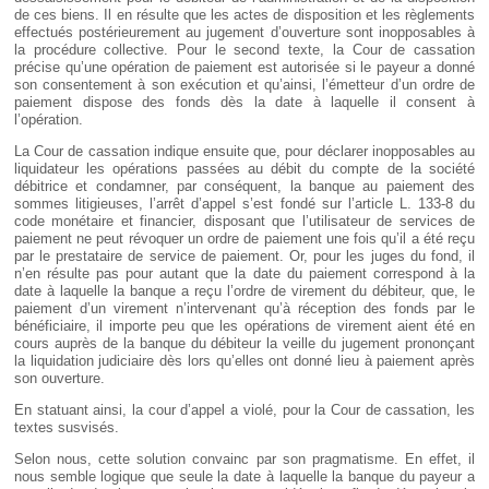
de ces biens. Il en résulte que les actes de disposition et les règlements
effectués postérieurement au jugement d’ouverture sont inopposables à
la procédure collective. Pour le second texte, la Cour de cassation
précise qu’une opération de paiement est autorisée si le payeur a donné
son consentement à son exécution et qu’ainsi, l’émetteur d’un ordre de
paiement dispose des fonds dès la date à laquelle il consent à
l’opération.
La Cour de cassation indique ensuite que, pour déclarer inopposables au
liquidateur les opérations passées au débit du compte de la société
débitrice et condamner, par conséquent, la banque au paiement des
sommes litigieuses, l’arrêt d’appel s’est fondé sur l’article L. 133-8 du
code monétaire et financier, disposant que l’utilisateur de services de
paiement ne peut révoquer un ordre de paiement une fois qu’il a été reçu
par le prestataire de service de paiement. Or, pour les juges du fond, il
n’en résulte pas pour autant que la date du paiement correspond à la
date à laquelle la banque a reçu l’ordre de virement du débiteur, que, le
paiement d’un virement n’intervenant qu’à réception des fonds par le
bénéficiaire, il importe peu que les opérations de virement aient été en
cours auprès de la banque du débiteur la veille du jugement prononçant
la liquidation judiciaire dès lors qu’elles ont donné lieu à paiement après
son ouverture.
En statuant ainsi, la cour d’appel a violé, pour la Cour de cassation, les
textes susvisés.
Selon nous, cette solution convainc par son pragmatisme. En effet, il
nous semble logique que seule la date à laquelle la banque du payeur a