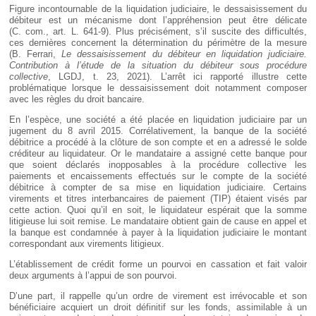
Figure incontournable de la liquidation judiciaire, le dessaisissement du
débiteur est un mécanisme dont l’appréhension peut être délicate
(C. com., art. L. 641-9). Plus précisément, s’il suscite des difficultés,
ces dernières concernent la détermination du périmètre de la mesure
(B. Ferrari,
Le dessaisissement du débiteur en liquidation judiciaire.
Contribution à l’étude de la situation du débiteur sous procédure
collective
, LGDJ, t. 23, 2021). L’arrêt ici rapporté illustre cette
problématique lorsque le dessaisissement doit notamment composer
avec les règles du droit bancaire.
En l’espèce, une société a été placée en liquidation judiciaire par un
jugement du 8 avril 2015. Corrélativement, la banque de la société
débitrice a procédé à la clôture de son compte et en a adressé le solde
créditeur au liquidateur. Or le mandataire a assigné cette banque pour
que soient déclarés inopposables à la procédure collective les
paiements et encaissements effectués sur le compte de la société
débitrice à compter de sa mise en liquidation judiciaire. Certains
virements et titres interbancaires de paiement (TIP) étaient visés par
cette action. Quoi qu’il en soit, le liquidateur espérait que la somme
litigieuse lui soit remise. Le mandataire obtient gain de cause en appel et
la banque est condamnée à payer à la liquidation judiciaire le montant
correspondant aux virements litigieux.
L’établissement de crédit forme un pourvoi en cassation et fait valoir
deux arguments à l’appui de son pourvoi.
D’une part, il rappelle qu’un ordre de virement est irrévocable et son
bénéficiaire acquiert un droit définitif sur les fonds, assimilable à un