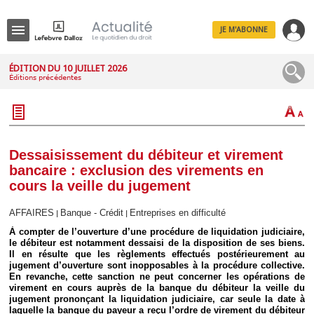
JE M'ABONNE
Menu
ÉDITION DU 10 JUILLET 2026
Éditions précédentes
R
e
c
h
e
r
c
Dessaisissement du débiteur et virement
h
bancaire : exclusion des virements en
e
cours la veille du jugement
AFFAIRES
Banque - Crédit
Entreprises en difficulté
|
|
À compter de l’ouverture d’une procédure de liquidation judiciaire,
Déplier
le débiteur est notamment dessaisi de la disposition de ses biens.
Administratif
Il en résulte que les règlements effectués postérieurement au
Déplier
jugement d’ouverture sont inopposables à la procédure collective.
Affaires
En revanche, cette sanction ne peut concerner les opérations de
virement en cours auprès de la banque du débiteur la veille du
Déplier
jugement prononçant la liquidation judiciaire, car seule la date à
Civil
laquelle la banque du payeur a reçu l’ordre de virement du débiteur