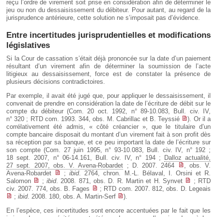
reçu l’ordre de virement soit prise en considération afin de déterminer le
jeu ou non du dessaisissement du débiteur. Pour autant, au regard de la
jurisprudence antérieure, cette solution ne s’imposait pas d’évidence.
Entre incertitudes jurisprudentielles et modifications
législatives
Si la Cour de cassation s’était déjà prononcée sur la date d’un paiement
résultant d’un virement afin de déterminer la soumission de l’acte
litigieux au dessaisissement, force est de constater la présence de
plusieurs décisions contradictoires.
Par exemple, il avait été jugé que, pour appliquer le dessaisissement, il
convenait de prendre en considération la date de l’écriture de débit sur le
compte du débiteur (Com. 20 oct. 1992, n° 89-10.083, Bull. civ. IV,
n° 320 ; RTD com. 1993. 344, obs. M. Cabrillac et B. Teyssié
). Or il a
corrélativement été admis, « côté créancier », que le titulaire d’un
compte bancaire disposait du montant d’un virement fait à son profit dès
sa réception par sa banque, et ce peu important la date de l’écriture sur
son compte (Com. 27 juin 1995, n° 93-10.083, Bull. civ. IV, n° 192 ;
18 sept. 2007, n° 06-14.161, Bull. civ. IV, n° 194 ;
Dalloz actualité,
27 sept. 2007, obs. V. Avena-Robardet
; D. 2007. 2464
, obs. V.
Avena-Robardet
;
ibid
. 2764, chron. M.-L. Bélaval, I. Orsini et R.
Salomon
;
ibid
. 2008. 871, obs. D. R. Martin et H. Synvet
; RTD
civ. 2007. 774, obs. B. Fages
; RTD com. 2007. 812, obs. D. Legeais
;
ibid
. 2008. 180, obs. A. Martin-Serf
).
En l’espèce, ces incertitudes sont encore accentuées par le fait que les