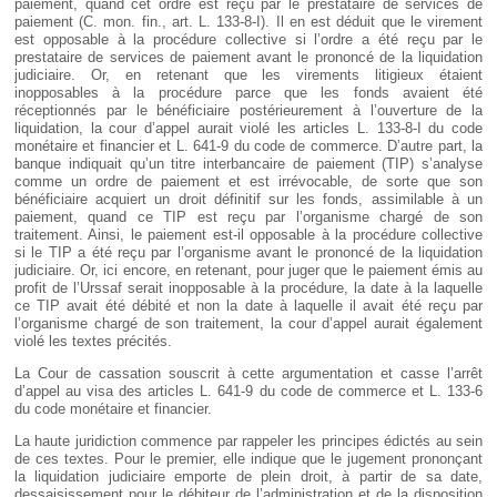
paiement, quand cet ordre est reçu par le prestataire de services de
paiement (C. mon. fin., art. L. 133-8-I). Il en est déduit que le virement
est opposable à la procédure collective si l’ordre a été reçu par le
prestataire de services de paiement avant le prononcé de la liquidation
judiciaire. Or, en retenant que les virements litigieux étaient
inopposables à la procédure parce que les fonds avaient été
réceptionnés par le bénéficiaire postérieurement à l’ouverture de la
liquidation, la cour d’appel aurait violé les articles L. 133-8-I du code
monétaire et financier et L. 641-9 du code de commerce. D’autre part, la
banque indiquait qu’un titre interbancaire de paiement (TIP) s’analyse
comme un ordre de paiement et est irrévocable, de sorte que son
bénéficiaire acquiert un droit définitif sur les fonds, assimilable à un
paiement, quand ce TIP est reçu par l’organisme chargé de son
traitement. Ainsi, le paiement est-il opposable à la procédure collective
si le TIP a été reçu par l’organisme avant le prononcé de la liquidation
judiciaire. Or, ici encore, en retenant, pour juger que le paiement émis au
profit de l’Urssaf serait inopposable à la procédure, la date à la laquelle
ce TIP avait été débité et non la date à laquelle il avait été reçu par
l’organisme chargé de son traitement, la cour d’appel aurait également
violé les textes précités.
La Cour de cassation souscrit à cette argumentation et casse l’arrêt
d’appel au visa des articles L. 641-9 du code de commerce et L. 133-6
du code monétaire et financier.
La haute juridiction commence par rappeler les principes édictés au sein
de ces textes. Pour le premier, elle indique que le jugement prononçant
la liquidation judiciaire emporte de plein droit, à partir de sa date,
dessaisissement pour le débiteur de l’administration et de la disposition