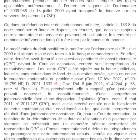
jurisprudences précitées ont été rendues sous l’empire des règles
applicables antérieurement à l’entrée en vigueur de l’ordonnance
n° 2009-966 du 15 juillet 2009 ayant transposé la directive sur les
services de paiement (DSP).
Or, dans sa rédaction issue de l’ordonnance précitée, l’article L. 133-8 du
code monétaire et financier dispose, en résumé, que, dans les rapports
entre le prestataire de service de paiement et l’utilisateur, le virement est
en principe irrévocable lorsqu’il a été reçu par la banque du payeur.
La modification du droit positif en la matière par l’ordonnance du 15 juillet
2009 a d’ailleurs « joué des tours » à la banque demanderesse. En effet,
cette dernière avait formulé une question prioritaire de constitutionnalité
(QPC) devant la Cour de cassation, centrée sur l’interprétation du
dessaisissement. Las, cette QPC a été rejetée par la haute juridiction,
laquelle, sans entrer dans le fond de la question posée, a mis en cause
le caractère contestable du problème posé (Com. 17 févr. 2021, n° 20-
18.759 NP, D. 2021. 1332
; Gaz. Pal. 8 juin 2021, n° 422p4, p. 56,
note M. Rousille). Plus précisément, elle a rappelé qu’un justiciable
pouvait contester la constitutionnalité d’une interprétation
jurisprudentielle faite d’une disposition législative (Cons. const. 6 mai
2011, n° 2011-127 QPC), mais elle a précisé ensuite que le bien-fondé
de cette contestation était conditionné au fait que cette interprétation
résultait d’une jurisprudence constante. Or, pour la Cour de cassation, la
question de la détermination de la date de réalisation d’un paiement par
virement ne présentait pas un caractère sérieux permettant de
transmettre la QPC au Conseil constitutionnel à défaut de jurisprudences
se prononçant sur cette interrogation depuis l’entrée en vigueur des
règles applicables aux opérations de paiement issues de la directive sur