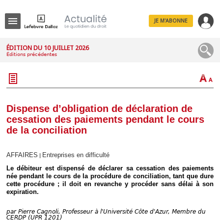
JE M'ABONNE
Menu
ÉDITION DU 10 JUILLET 2026
Éditions précédentes
R
e
c
h
e
r
c
Dispense d’obligation de déclaration de
h
cessation des paiements pendant le cours
e
de la conciliation
AFFAIRES
Entreprises en difficulté
|
Déplier
Le débiteur est dispensé de déclarer sa cessation des paiements
Administratif
née pendant le cours de la procédure de conciliation, tant que dure
Déplier
cette procédure ; il doit en revanche y procéder sans délai à son
Affaires
expiration.
Déplier
Civil
par
Pierre Cagnoli, Professeur à l'Université Côte d'Azur, Membre du
CERDP (UPR 1201)