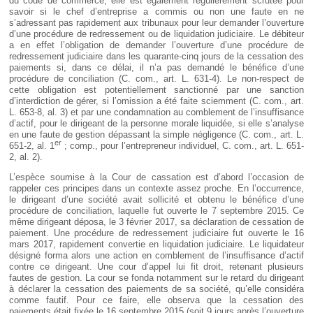
du code de commerce, elle est également régulièrement scrutée pour
savoir si le chef d’entreprise a commis ou non une faute en ne
s’adressant pas rapidement aux tribunaux pour leur demander l’ouverture
d’une procédure de redressement ou de liquidation judiciaire. Le débiteur
a en effet l’obligation de demander l’ouverture d’une procédure de
redressement judiciaire dans les quarante-cinq jours de la cessation des
paiements si, dans ce délai, il n’a pas demandé le bénéfice d’une
procédure de conciliation (C. com., art. L. 631-4). Le non-respect de
cette obligation est potentiellement sanctionné par une sanction
d’interdiction de gérer, si l’omission a été faite sciemment (C. com., art.
L. 653-8, al. 3) et par une condamnation au comblement de l’insuffisance
d’actif, pour le dirigeant de la personne morale liquidée, si elle s’analyse
en une faute de gestion dépassant la simple négligence (C. com., art. L.
er
651-2, al. 1
; comp., pour l’entrepreneur individuel, C. com., art. L. 651-
2, al. 2).
L’espèce soumise à la Cour de cassation est d’abord l’occasion de
rappeler ces principes dans un contexte assez proche. En l’occurrence,
le dirigeant d’une société avait sollicité et obtenu le bénéfice d’une
procédure de conciliation, laquelle fut ouverte le 7 septembre 2015. Ce
même dirigeant déposa, le 3 février 2017, sa déclaration de cessation de
paiement. Une procédure de redressement judiciaire fut ouverte le 16
mars 2017, rapidement convertie en liquidation judiciaire. Le liquidateur
désigné forma alors une action en comblement de l’insuffisance d’actif
contre ce dirigeant. Une cour d’appel lui fit droit, retenant plusieurs
fautes de gestion. La cour se fonda notamment sur le retard du dirigeant
à déclarer la cessation des paiements de sa société, qu’elle considéra
comme fautif. Pour ce faire, elle observa que la cessation des
paiements était fixée le 16 septembre 2015 (soit 9 jours après l’ouverture