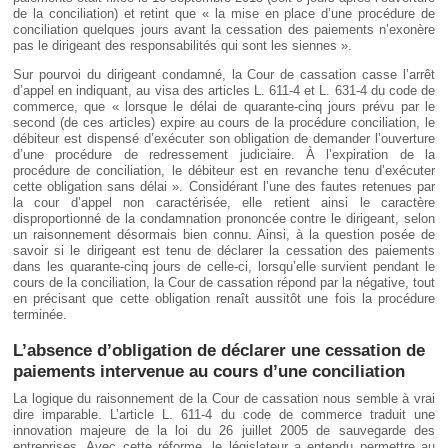
de la conciliation) et retint que « la mise en place d’une procédure de
conciliation quelques jours avant la cessation des paiements n’exonère
pas le dirigeant des responsabilités qui sont les siennes ».
Sur pourvoi du dirigeant condamné, la Cour de cassation casse l’arrêt
d’appel en indiquant, au visa des articles L. 611-4 et L. 631-4 du code de
commerce, que « lorsque le délai de quarante-cinq jours prévu par le
second (de ces articles) expire au cours de la procédure conciliation, le
débiteur est dispensé d’exécuter son obligation de demander l’ouverture
d’une procédure de redressement judiciaire. À l’expiration de la
procédure de conciliation, le débiteur est en revanche tenu d’exécuter
cette obligation sans délai ». Considérant l’une des fautes retenues par
la cour d’appel non caractérisée, elle retient ainsi le caractère
disproportionné de la condamnation prononcée contre le dirigeant, selon
un raisonnement désormais bien connu. Ainsi, à la question posée de
savoir si le dirigeant est tenu de déclarer la cessation des paiements
dans les quarante-cinq jours de celle-ci, lorsqu’elle survient pendant le
cours de la conciliation, la Cour de cassation répond par la négative, tout
en précisant que cette obligation renaît aussitôt une fois la procédure
terminée.
L’absence d’obligation de déclarer une cessation de
paiements intervenue au cours d’une conciliation
La logique du raisonnement de la Cour de cassation nous semble à vrai
dire imparable. L’article L. 611-4 du code de commerce traduit une
innovation majeure de la loi du 26 juillet 2005 de sauvegarde des
entreprises. Avec cette réforme, le législateur a entendu permettre au