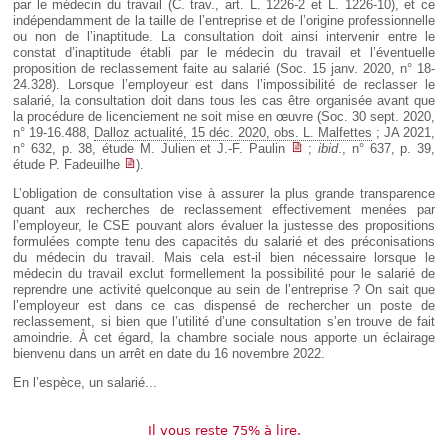
par le médecin du travail (C. trav., art. L. 1226-2 et L. 1226-10), et ce
indépendamment de la taille de l’entreprise et de l’origine professionnelle
ou non de l’inaptitude. La consultation doit ainsi intervenir entre le
constat d’inaptitude établi par le médecin du travail et l’éventuelle
proposition de reclassement faite au salarié (Soc. 15 janv. 2020, n° 18-
24.328). Lorsque l’employeur est dans l’impossibilité de reclasser le
salarié, la consultation doit dans tous les cas être organisée avant que
la procédure de licenciement ne soit mise en œuvre (Soc. 30 sept. 2020,
n° 19-16.488,
Dalloz actualité, 15 déc. 2020, obs. L. Malfettes
; JA 2021,
n° 632, p. 38, étude M. Julien et J.-F. Paulin
;
ibid
., n° 637, p. 39,
étude P. Fadeuilhe
).
L’obligation de consultation vise à assurer la plus grande transparence
quant aux recherches de reclassement effectivement menées par
l’employeur, le CSE pouvant alors évaluer la justesse des propositions
formulées compte tenu des capacités du salarié et des préconisations
du médecin du travail. Mais cela est-il bien nécessaire lorsque le
médecin du travail exclut formellement la possibilité pour le salarié de
reprendre une activité quelconque au sein de l’entreprise ? On sait que
l’employeur est dans ce cas dispensé de rechercher un poste de
reclassement, si bien que l’utilité d’une consultation s’en trouve de fait
amoindrie. À cet égard, la chambre sociale nous apporte un éclairage
bienvenu dans un arrêt en date du 16 novembre 2022.
En l’espèce, un salarié...
Il vous reste 75% à lire.