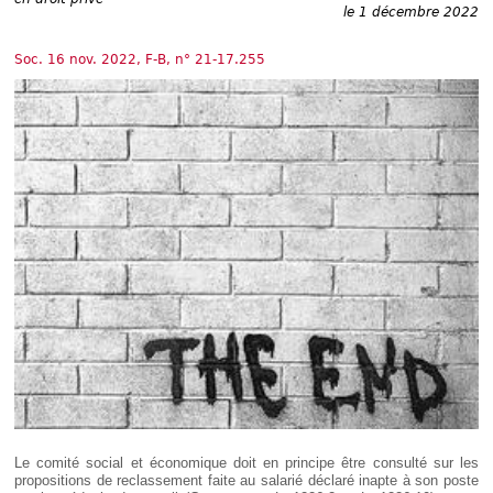
Déplier
le 1 décembre 2022
Européen
Déplier
Soc. 16 nov. 2022, F-B, n° 21-17.255
Immobilier
Déplier
IP/IT
et
Déplier
Communication
Pénal
Déplier
Social
Déplier
Avocat
Le comité social et économique doit en principe être consulté sur les
propositions de reclassement faite au salarié déclaré inapte à son poste