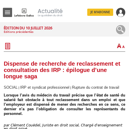
JE M'ABONNE
Menu
ÉDITION DU 10 JUILLET 2026
Éditions précédentes
R
e
c
h
e
r
c
Dispense de recherche de reclassement et
h
consultation des IRP : épilogue d’une
e
longue saga
SOCIAL
IRP et syndicat professionnel
Rupture du contrat de travail
|
|
Lorsque l’avis du médecin du travail précise que l’état de santé du
Déplier
salarié fait obstacle à tout reclassement dans un emploi et que
Administratif
l’employeur est dispensé de mener des recherches en ce sens, ce
Déplier
dernier n’a pas l’obligation de consulter les représentants du
Affaires
personnel.
Déplier
Civil
par
Clément Couëdel, Juriste en droit social, Chargé d'enseignement
en droit privé