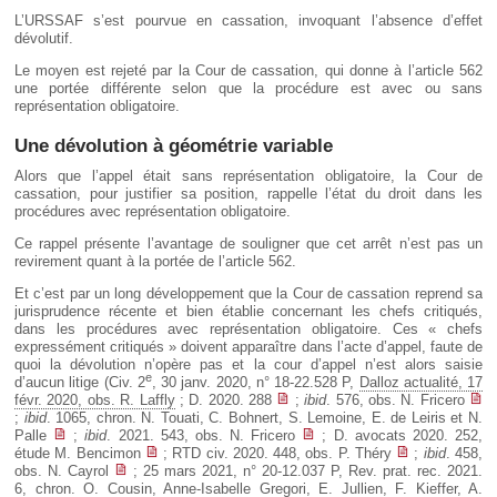
L’URSSAF s’est pourvue en cassation, invoquant l’absence d’effet
dévolutif.
Le moyen est rejeté par la Cour de cassation, qui donne à l’article 562
une portée différente selon que la procédure est avec ou sans
représentation obligatoire.
Une dévolution à géométrie variable
Alors que l’appel était sans représentation obligatoire, la Cour de
cassation, pour justifier sa position, rappelle l’état du droit dans les
procédures avec représentation obligatoire.
Ce rappel présente l’avantage de souligner que cet arrêt n’est pas un
revirement quant à la portée de l’article 562.
Et c’est par un long développement que la Cour de cassation reprend sa
jurisprudence récente et bien établie concernant les chefs critiqués,
dans les procédures avec représentation obligatoire. Ces « chefs
expressément critiqués » doivent apparaître dans l’acte d’appel, faute de
quoi la dévolution n’opère pas et la cour d’appel n’est alors saisie
e
d’aucun litige (Civ. 2
, 30 janv. 2020, n° 18-22.528 P,
Dalloz actualité, 17
févr. 2020, obs. R. Laffly
; D. 2020. 288
;
ibid
. 576, obs. N. Fricero
;
ibid
. 1065, chron. N. Touati, C. Bohnert, S. Lemoine, E. de Leiris et N.
Palle
;
ibid
. 2021. 543, obs. N. Fricero
; D. avocats 2020. 252,
étude M. Bencimon
; RTD civ. 2020. 448, obs. P. Théry
;
ibid
. 458,
obs. N. Cayrol
; 25 mars 2021, n° 20-12.037 P, Rev. prat. rec. 2021.
6, chron. O. Cousin, Anne-Isabelle Gregori, E. Jullien, F. Kieffer, A.