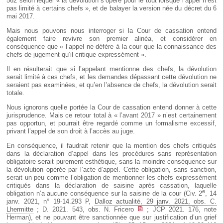
562 selon lequel « la dévolution s’opère pour le tout lorsque l’appel n’est
pas limité à certains chefs », et de balayer la version née du décret du 6
mai 2017.
Mais nous pouvons nous interroger si la Cour de cassation entend
également faire revivre son premier alinéa, et considérer en
conséquence que « l’appel ne défère à la cour que la connaissance des
chefs de jugement qu’il critique expressément ».
Il en résulterait que si l’appelant mentionne des chefs, la dévolution
serait limité à ces chefs, et les demandes dépassant cette dévolution ne
seraient pas examinées, et qu’en l’absence de chefs, la dévolution serait
totale.
Nous ignorons quelle portée la Cour de cassation entend donner à cette
jurisprudence. Mais ce retour total à « l’avant 2017 » n’est certainement
pas opportun, et pourrait être regardé comme un formalisme excessif,
privant l’appel de son droit à l’accès au juge.
En conséquence, il faudrait retenir que la mention des chefs critiqués
dans la déclaration d’appel dans les procédures sans représentation
obligatoire serait purement esthétique, sans la moindre conséquence sur
la dévolution opérée par l’acte d’appel. Cette obligation, sans sanction,
serait un peu comme l’obligation de mentionner les chefs expressément
critiqués dans la déclaration de saisine après cassation, laquelle
e
obligation n’a aucune conséquence sur la saisine de la cour (Civ. 2
, 14
janv. 2021, n° 19-14.293 P,
Dalloz actualité, 29 janv. 2021, obs. C.
Lhermitte
; D. 2021. 543, obs. N. Fricero
; JCP 2021. 176, note
Herman), et ne pouvant être sanctionnée que sur justification d’un grief
e