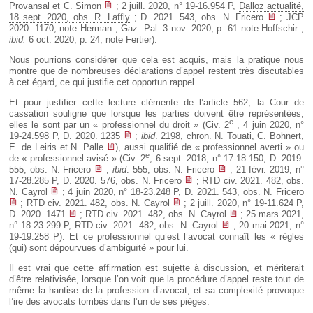
Provansal et C. Simon
; 2 juill. 2020, n° 19-16.954 P,
Dalloz actualité,
18 sept. 2020, obs. R. Laffly
; D. 2021. 543, obs. N. Fricero
; JCP
2020. 1170, note Herman ; Gaz. Pal. 3 nov. 2020, p. 61 note Hoffschir ;
ibid.
6 oct. 2020, p. 24, note Fertier).
Nous pourrions considérer que cela est acquis, mais la pratique nous
montre que de nombreuses déclarations d’appel restent très discutables
à cet égard, ce qui justifie cet opportun rappel.
Et pour justifier cette lecture clémente de l’article 562, la Cour de
cassation souligne que lorsque les parties doivent être représentées,
e
elles le sont par un « professionnel du droit » (Civ. 2
, 4 juin 2020, n°
19-24.598 P, D. 2020. 1235
;
ibid
. 2198, chron. N. Touati, C. Bohnert,
E. de Leiris et N. Palle
), aussi qualifié de « professionnel averti » ou
e
de « professionnel avisé » (Civ. 2
, 6 sept. 2018, n° 17-18.150, D. 2019.
555, obs. N. Fricero
;
ibid
. 555, obs. N. Fricero
; 21 févr. 2019, n°
17-28.285 P, D. 2020. 576, obs. N. Fricero
; RTD civ. 2021. 482, obs.
N. Cayrol
; 4 juin 2020, n° 18-23.248 P, D. 2021. 543, obs. N. Fricero
; RTD civ. 2021. 482, obs. N. Cayrol
; 2 juill. 2020, n° 19-11.624 P,
D. 2020. 1471
; RTD civ. 2021. 482, obs. N. Cayrol
; 25 mars 2021,
n° 18-23.299 P, RTD civ. 2021. 482, obs. N. Cayrol
; 20 mai 2021, n°
19-19.258 P). Et ce professionnel qu’est l’avocat connaît les « règles
(qui) sont dépourvues d’ambiguïté » pour lui.
Il est vrai que cette affirmation est sujette à discussion, et mériterait
d’être relativisée, lorsque l’on voit que la procédure d’appel reste tout de
même la hantise de la profession d’avocat, et sa complexité provoque
l’ire des avocats tombés dans l’un de ses pièges.