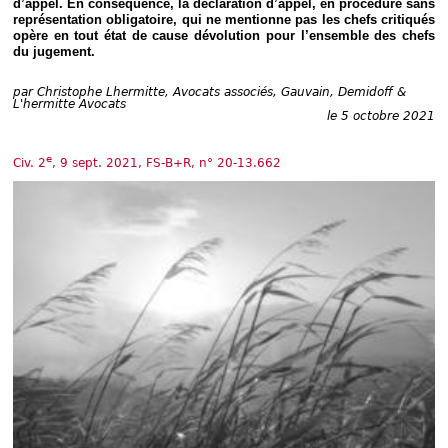
d’appel. En conséquence, la déclaration d’appel, en procédure sans
Déplier
représentation obligatoire, qui ne mentionne pas les chefs critiqués
Européen
opère en tout état de cause dévolution pour l’ensemble des chefs
Déplier
du jugement.
Immobilier
Déplier
par
Christophe Lhermitte, Avocats associés, Gauvain, Demidoff &
IP/IT
L'hermitte Avocats
et
le 5 octobre 2021
Déplier
Communication
Pénal
e
Civ. 2
, 9 sept. 2021, FS-B+R, n° 20-13.662
Déplier
Social
Déplier
Avocat