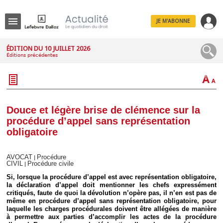
JE M'ABONNE
Menu
ÉDITION DU 10 JUILLET 2026
Éditions précédentes
R
e
c
h
e
r
c
Douce et légère brise de clémence sur la
h
procédure d’appel sans représentation
e
obligatoire
AVOCAT
Procédure
|
CIVIL
Procédure civile
|
Déplier
Administratif
Si, lorsque la procédure d’appel est avec représentation obligatoire,
la déclaration d’appel doit mentionner les chefs expressément
Déplier
Affaires
critiqués, faute de quoi la dévolution n’opère pas, il n’en est pas de
même en procédure d’appel sans représentation obligatoire, pour
Déplier
laquelle les charges procédurales doivent être allégées de manière
Civil
à permettre aux parties d’accomplir les actes de la procédure