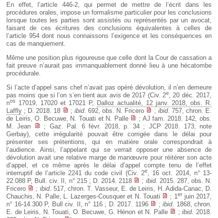
En effet, l’article 446-2, qui permet de mettre de l’écrit dans les
procédures orales, impose un formalisme particulier pour les conclusions
lorsque toutes les parties sont assistés ou représentés par un avocat,
faisant de ces écritures des conclusions équivalentes à celles de
l’article 954 dont nous connaissons l’exigence et les conséquences en
cas de manquement.
Même une position plus rigoureuse que celle dont la Cour de cassation a
fait preuve n’aurait pas immanquablement donné lieu à une hécatombe
procédurale.
Si l’acte d’appel sans chef n’avait pas opéré dévolution, il n’en demeure
e
pas moins que si l’on s’en tient aux avis de 2017 (Civ. 2
, 20 déc. 2017,
os
n
17019, 17020 et 17021 P,
Dalloz actualité, 12 janv. 2018, obs. R.
Laffly
; D. 2018. 18
;
ibid
. 692, obs. N. Fricero
;
ibid
. 757, chron. E.
de Leiris, O. Becuwe, N. Touati et N. Palle
; AJ fam. 2018. 142, obs.
M. Jean
; Gaz. Pal. 6 févr. 2018, p. 34 ; JCP 2018. 173, note
Gerbay), cette irrégularité pouvait être corrigée dans le délai pour
présenter ses prétentions, qui en matière orale correspondrait à
l’audience. Ainsi, l’appelant qui se verrait opposer une absence de
dévolution avait une relative marge de manœuvre pour réitérer son acte
d’appel, et ce même après le délai d’appel compte tenu de l’effet
e
interruptif de l’article 2241 du code civil (Civ. 2
, 16 oct. 2014, n° 13-
22.088 P, Bull. civ. II, n° 215 ; D. 2014. 2118
;
ibid
. 2015. 287, obs. N.
Fricero
;
ibid
. 517, chron. T. Vasseur, E. de Leiris, H. Adida-Canac, D.
er
Chauchis, N. Palle, L. Lazerges-Cousquer et N. Touati
; 1
juin 2017,
n° 16-14.300 P, Bull civ. II, n° 116 ; D. 2017. 1196
;
ibid
. 1868, chron.
E. de Leiris, N. Touati, O. Becuwe, G. Hénon et N. Palle
;
ibid
. 2018.