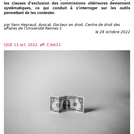
Déplier
les clauses d’exclusion des commissions ultérieures deviennent
Européen
systématiques, ce qui conduit à s’interroger sur les outils
permettant de les contester.
Déplier
Immobilier
par
Yann Heyraud, Avocat, Docteur en droit, Centre de droit des
Déplier
affaires de l’Université Rennes 1
IP/IT
le 28 octobre 2022
et
Déplier
Communication
Pénal
CJUE 13 oct. 2022, aff. C-64/21
Déplier
Social
Déplier
Avocat