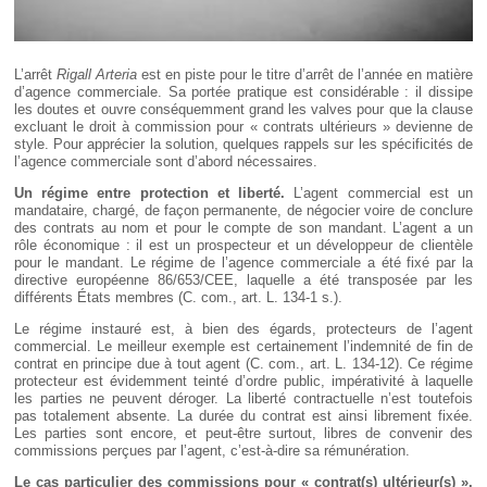
L’arrêt
Rigall Arteria
est en piste pour le titre d’arrêt de l’année en matière
d’agence commerciale. Sa portée pratique est considérable : il dissipe
les doutes et ouvre conséquemment grand les valves pour que la clause
excluant le droit à commission pour « contrats ultérieurs » devienne de
style. Pour apprécier la solution, quelques rappels sur les spécificités de
l’agence commerciale sont d’abord nécessaires.
Un régime entre protection et liberté.
L’agent commercial est un
mandataire, chargé, de façon permanente, de négocier voire de conclure
des contrats au nom et pour le compte de son mandant. L’agent a un
rôle économique : il est un prospecteur et un développeur de clientèle
pour le mandant. Le régime de l’agence commerciale a été fixé par la
directive européenne 86/653/CEE, laquelle a été transposée par les
différents États membres (C. com., art. L. 134-1 s.).
Le régime instauré est, à bien des égards, protecteurs de l’agent
commercial. Le meilleur exemple est certainement l’indemnité de fin de
contrat en principe due à tout agent (C. com., art. L. 134-12). Ce régime
protecteur est évidemment teinté d’ordre public, impérativité à laquelle
les parties ne peuvent déroger. La liberté contractuelle n’est toutefois
pas totalement absente. La durée du contrat est ainsi librement fixée.
Les parties sont encore, et peut-être surtout, libres de convenir des
commissions perçues par l’agent, c’est-à-dire sa rémunération.
Le cas particulier des commissions pour « contrat(s) ultérieur(s) ».