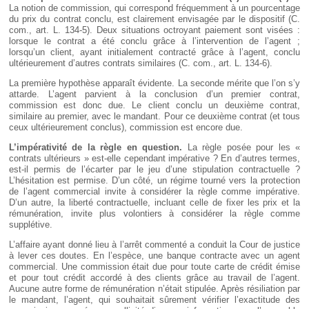
La notion de commission, qui correspond fréquemment à un pourcentage
du prix du contrat conclu, est clairement envisagée par le dispositif (C.
com., art. L. 134-5). Deux situations octroyant paiement sont visées :
lorsque le contrat a été conclu grâce à l’intervention de l’agent ;
lorsqu’un client, ayant initialement contracté grâce à l’agent, conclu
ultérieurement d’autres contrats similaires (C. com., art. L. 134-6).
La première hypothèse apparaît évidente. La seconde mérite que l’on s’y
attarde. L’agent parvient à la conclusion d’un premier contrat,
commission est donc due. Le client conclu un deuxième contrat,
similaire au premier, avec le mandant. Pour ce deuxième contrat (et tous
ceux ultérieurement conclus), commission est encore due.
L’impérativité de la règle en question.
La règle posée pour les «
contrats ultérieurs » est-elle cependant impérative ? En d’autres termes,
est-il permis de l’écarter par le jeu d’une stipulation contractuelle ?
L’hésitation est permise. D’un côté, un régime tourné vers la protection
de l’agent commercial invite à considérer la règle comme impérative.
D’un autre, la liberté contractuelle, incluant celle de fixer les prix et la
rémunération, invite plus volontiers à considérer la règle comme
supplétive.
L’affaire ayant donné lieu à l’arrêt commenté a conduit la Cour de justice
à lever ces doutes. En l’espèce, une banque contracte avec un agent
commercial. Une commission était due pour toute carte de crédit émise
et pour tout crédit accordé à des clients grâce au travail de l’agent.
Aucune autre forme de rémunération n’était stipulée. Après résiliation par
le mandant, l’agent, qui souhaitait sûrement vérifier l’exactitude des