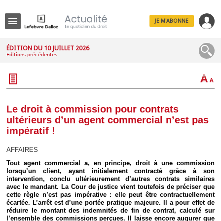
JE M'ABONNE
Menu
ÉDITION DU 10 JUILLET 2026
Éditions précédentes
R
e
c
h
e
r
c
Le droit à commission pour contrats
h
ultérieurs d’un agent commercial n’est pas
e
impératif !
AFFAIRES
Tout agent commercial a, en principe, droit à une commission
Déplier
lorsqu’un client, ayant initialement contracté grâce à son
Administratif
intervention, conclu ultérieurement d’autres contrats similaires
Déplier
avec le mandant. La Cour de justice vient toutefois de préciser que
Affaires
cette règle n’est pas impérative : elle peut être contractuellement
écartée. L’arrêt est d’une portée pratique majeure. Il a pour effet de
Déplier
réduire le montant des indemnités de fin de contrat, calculé sur
Civil
l’ensemble des commissions perçues. Il laisse encore augurer que