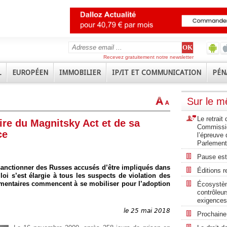
Recevez gratuitement notre newsletter
L
EUROPÉEN
IMMOBILIER
IP/IT ET COMMUNICATION
PÉN
Sur le 
Le retrait
oire du Magnitsky Act et de sa
Commission
ce
l’épreuve 
Parlement
Pause est
 sanctionner des Russes accusés d’être impliqués dans
Éditions r
loi s’est élargie à tous les suspects de violation des
ementaires commencent à se mobiliser pour l’adoption
Écosystèm
contrôleur
exigences
le 25 mai 2018
Prochaine 