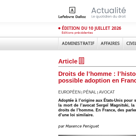
ÉDITION DU 10 JUILLET 2026
Éditions précédentes
ADMINISTRATIF
AFFAIRES
CIVI
Article
Droits de l’homme : l’hist
possible adoption en Fran
EUROPÉEN
PÉNAL
AVOCAT
|
|
Déplier
Adoptée à l’origine aux États-Unis pour
Administratif
la mort de l’avocat Sergeï Magnitski, la 
droits de l’homme. En France, des parl
Déplier
Affaires
d’une loi similaire.
Déplier
par
Maxence Peniguet
Civil
Déplier