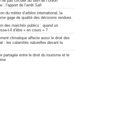
e ne pas circuler au sein de l’Union
 : l’apport de l’arrêt
Safi
on du métier d’arbitre international, la
mme gage de qualité des décisions rendues
ion des marchés publics : quand un
se-t-il d’être « en cours » ?
ment climatique affecte aussi le droit des
at : les calamités naturelles devant la
re partagée entre le droit du tourisme et le
time