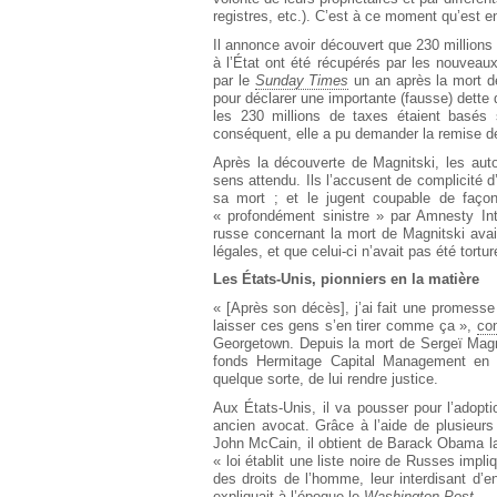
registres, etc.). C’est à ce moment qu’est 
Il annonce avoir découvert que 230 millions
à l’État ont été récupérés par les nouveau
par le
Sunday Times
un an après la mort de
pour déclarer une importante (fausse) dette d
les 230 millions de taxes étaient basés s
conséquent, elle a pu demander la remise des
Après la découverte de Magnitski, les auto
sens attendu. Ils l’accusent de complicité d
sa mort ; et le jugent coupable de façon
« profondément sinistre » par Amnesty Int
russe concernant la mort de Magnitski avait 
légales, et que celui-ci n’avait pas été tortur
Les États-Unis, pionniers en la matière
« [Après son décès], j’ai fait une promesse 
laisser ces gens s’en tirer comme ça »,
con
Georgetown. Depuis la mort de Sergeï Magnit
fonds Hermitage Capital Management en 
quelque sorte, de lui rendre justice.
Aux États-Unis, il va pousser pour l’adopt
ancien avocat. Grâce à l’aide de plusieurs 
John McCain, il obtient de Barack Obama l
« loi établit une liste noire de Russes impl
des droits de l’homme, leur interdisant d’e
expliquait à l’époque le
Washington Post
.