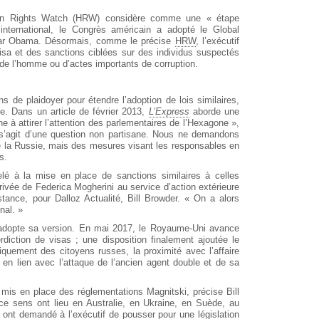
an Rights Watch (HRW) considère comme une « étape
international, le Congrès américain a adopté le Global
par Obama. Désormais, comme le précise
HRW
, l’exécutif
visa et des sanctions ciblées sur des individus suspectés
 de l’homme ou d’actes importants de corruption.
 de plaidoyer pour étendre l’adoption de lois similaires,
ne. Dans un article de février 2013,
L’Express
aborde une
he à attirer l’attention des parlementaires de l’Hexagone »,
Il s’agit d’une question non partisane. Nous ne demandons
e la Russie, mais des mesures visant les responsables en
s.
é à la mise en place de sanctions similaires à celles
rivée de Federica Mogherini au service d’action extérieure
tance, pour Dalloz Actualité, Bill Browder. « On a alors
nal. »
e adopte sa version. En mai 2017, le Royaume-Uni avance
erdiction de visas ; une disposition finalement ajoutée le
iquement des citoyens russes, la proximité avec l’affaire
e en lien avec l’attaque de l’ancien agent double et de sa
 mis en place des réglementations Magnitski, précise Bill
ce sens ont lieu en Australie, en Ukraine, en Suède, au
ont demandé à l’exécutif de pousser pour une législation