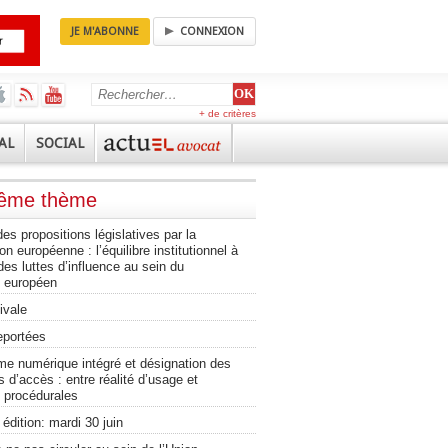
JE M'ABONNE
CONNEXION
+ de critères
AL
SOCIAL
même thème
 des propositions législatives par la
 européenne : l’équilibre institutionnel à
des luttes d’influence au sein du
 européen
ivale
eportées
e numérique intégré et désignation des
s d’accès : entre réalité d’usage et
 procédurales
édition: mardi 30 juin