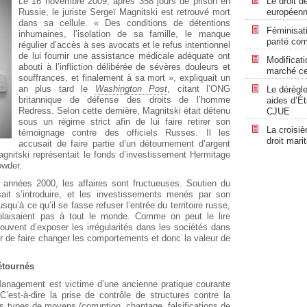
Le 16 novembre 2009, après 358 jours de prison en
Le droit d
Russie, le juriste Sergeï Magnitski est retrouvé mort
européenne
dans sa cellule. « Des conditions de détentions
Féminisati
inhumaines, l’isolation de sa famille, le manque
parité co
régulier d’accès à ses avocats et le refus intentionnel
de lui fournir une assistance médicale adéquate ont
Modificat
abouti à l’infliction délibérée de sévères douleurs et
marché ces
souffrances, et finalement à sa mort », expliquait un
an plus tard le
Washington Post
, citant l’ONG
Le dérègle
britannique de défense des droits de l’homme
aides d’Ét
Redress. Selon cette dernière, Magnitski était détenu
CJUE
sous un régime strict afin de lui faire retirer son
La croisiè
témoignage contre des officiels Russes. Il les
droit mari
accusait de faire partie d’un détournement d’argent
agnitski représentait le fonds d’investissement Hermitage
owder.
années 2000, les affaires sont fructueuses. Soutien du
sait s’introduire, et les investissements menés par son
squ’à ce qu’il se fasse refuser l’entrée du territoire russe,
laisaient pas à tout le monde. Comme on peut le lire
souvent d’exposer les irrégularités dans les sociétés dans
oir de faire changer les comportements et donc la valeur de
détournés
anagement est victime d’une ancienne pratique courante
C’est-à-dire la prise de contrôle de structures contre la
nts types de moyens (corruption, chantage, falsifications de