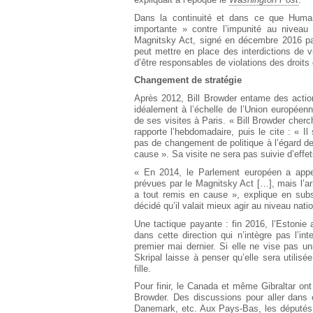
Dans la continuité et dans ce que Hum
importante » contre l’impunité au niveau 
Magnitsky Act, signé en décembre 2016 
peut mettre en place des interdictions de 
d’être responsables de violations des droits
Changement de stratégie
Après 2012, Bill Browder entame des actions
idéalement à l’échelle de l’Union européen
de ses visites à Paris. « Bill Browder cherc
rapporte l’hebdomadaire, puis le cite : « 
pas de changement de politique à l’égard d
cause ». Sa visite ne sera pas suivie d’effet
« En 2014, le Parlement européen a appel
prévues par le Magnitsky Act […], mais l’ar
a tout remis en cause », explique en subs
décidé qu’il valait mieux agir au niveau natio
Une tactique payante : fin 2016, l’Estoni
dans cette direction qui n’intègre pas l’int
premier mai dernier. Si elle ne vise pas un
Skripal laisse à penser qu’elle sera utilisé
fille.
Pour finir, le Canada et même Gibraltar ont
Browder. Des discussions pour aller dans 
Danemark, etc. Aux Pays-Bas, les députés 