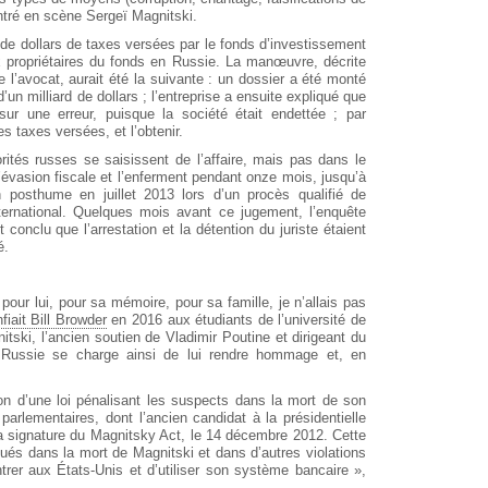
entré en scène Sergeï Magnitski.
 de dollars de taxes versées par le fonds d’investissement
x propriétaires du fonds en Russie. La manœuvre, décrite
 l’avocat, aurait été la suivante : un dossier a été monté
’un milliard de dollars ; l’entreprise a ensuite expliqué que
ur une erreur, puisque la société était endettée ; par
 taxes versées, et l’obtenir.
rités russes se saisissent de l’affaire, mais pas dans le
’évasion fiscale et l’enferment pendant onze mois, jusqu’à
 posthume en juillet 2013 lors d’un procès qualifié de
ernational. Quelques mois avant ce jugement, l’enquête
conclu que l’arrestation et la détention du juriste étaient
é.
pour lui, pour sa mémoire, pour sa famille, je n’allais pas
fiait Bill Browder
en 2016 aux étudiants de l’université de
ski, l’ancien soutien de Vladimir Poutine et dirigeant du
Russie se charge ainsi de lui rendre hommage et, en
ion d’une loi pénalisant les suspects dans la mort de son
parlementaires, dont l’ancien candidat à la présidentielle
a signature du Magnitsky Act, le 14 décembre 2012. Cette
iqués dans la mort de Magnitski et dans d’autres violations
ntrer aux États-Unis et d’utiliser son système bancaire »,