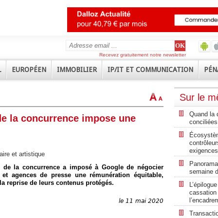
Recevez gratuitement notre newsletter
L
EUROPÉEN
IMMOBILIER
IP/IT ET COMMUNICATION
PÉN
Sur le 
Quand la d
é de la concurrence impose une
conciliées
Écosystèm
contrôleur
exigences
aire et artistique
Panorama 
té de la concurrence a imposé à Google de négocier
semaine d
s et agences de presse une rémunération équitable,
la reprise de leurs contenus protégés.
L’épilogue
cassation 
l’encadre
le 11 mai 2020
Transactio