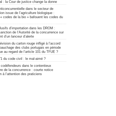
l : la Cour de justice change la donne
ticoncurrentielle dans le secteur de
tion issue de l’agriculture biologique :
 « codes de la bio » bafouent les codes du
clusifs d’importation dans les DROM :
anction de l’Autorité de la concurrence sur
t d’un lanceur d’alerte
évision du carton rouge infligé à l’accord
bauchage des clubs portugais en période
e au regard de l’article 101 du TFUE ?
71 du code civil : le mal-aimé ?
codéfendeurs dans le contentieux
re de la concurrence : courte notice
on à l’attention des praticiens