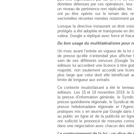
données détenues par ces opérateurs, leur c
un niveau de pertinence non réplicable, les
ont pu être opérés sur le terrain des re
sectorielles récentes menées notamment par 
Lorsque la directive instaurant un droit voi
protégés a été adoptée et transposée en droi
valeur, Google a répliqué avec force et fraca
Du bon usage du multilatéralisme pour ré
Un mois avant l’entrée en vigueur de la loi 
de presse qu’elle n’entendait plus afficher 
sein de ses différents services (Google S
éditeurs lui accordent une licence à titre gra
majorité, non seulement accordé une licen
plus large que celui dont elle bénéficiait
limite de longueur aux extraits.
Ce contexte insatisfaisant a été le terreau 
éditeurs. Les 15 et 19 novembre 2019, le S
la presse d’information générale, le Syndi
presse quotidienne régionale, le Syndicat de
presse hebdomadaire régionale et l’Agenc
pratiques mis s en œuvre par Google dans 
au public en ligne et de la publicité en lig
ont sollicité le prononcé de mesures conse
dans une négociation avec chacun des éditeu
Le contournement de la loi : un abus de