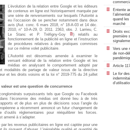
commercia
L’évolution de la relation entre Google et les éditeurs
Entente an
de contenus en ligne est historiquement marquée par
l’alimenta
une série de renversements sur lesquels l’Autorité a
quand les
eu l’occasion de se pencher notamment dans deux
marché
avis (Aut. conc. 6 mars 2018, n° 18-A-03 et 14 déc.
2010, n° 10-A-29, D. 2011. 2363, obs. J. Larrieu, C.
Droits ex
Le Stanc et P. Tréfigny-Goy
) relatifs au
première s
fonctionnement de la publicité en ligne et l’instruction
signalemen
de procédures relatives à des pratiques commises
sur ce même volet publicitaire.
Vers une r
de non-dé
L’Autorité est désormais amenée à examiner le
pandémiqu
versant éditorial de la relation entre Google et les
médias en analysant le comportement adopté par
Article 11
t modalités de partage de valeur issus de la directive
Le
for
des 
ur et les droits voisins et la loi n° 2019-775 du 24 juillet
indemnitai
d’utilisati
e valeur est une question de concurrence
 conglomérats surpuissants tels que Google ou Facebook
 dans l’économie des médias ont donné lieu à de très
rapports et de plus en plus de décisions sous l’angle du
européenne a récemment annoncé un futur changement de
d’outils réglementaires pour rééquilibrer les forces.
est amené à s’adapter.
e par les revenus publicitaires en ligne est captée pour une
t ils risquent d’abuser. L’inégalable qualité et quantité de