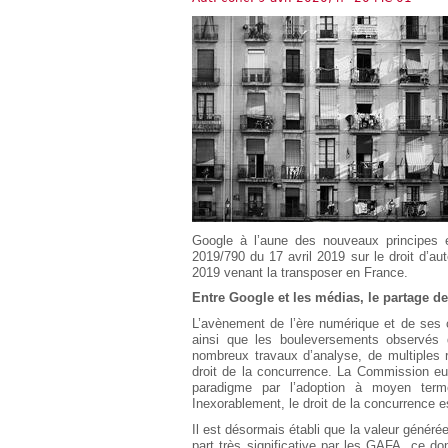
Européen
Déplier
Immobilier
Déplier
IP/IT
et
Déplier
Communication
Pénal
Déplier
Social
Déplier
Avocat
Google à l’aune des nouveaux principes e
2019/790 du 17 avril 2019 sur le droit d’aute
2019 venant la transposer en France.
Entre Google et les médias, le partage d
L’avènement de l’ère numérique et de ses
ainsi que les bouleversements observés
nombreux travaux d’analyse, de multiples 
droit de la concurrence. La Commission 
paradigme par l’adoption à moyen terme 
Inexorablement, le droit de la concurrence 
Il est désormais établi que la valeur généré
part très significative par les GAFA, ce don