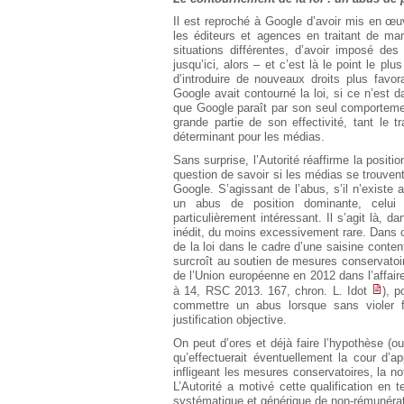
Il est reproché à Google d’avoir mis en œuv
les éditeurs et agences en traitant de ma
situations différentes, d’avoir imposé des
jusqu’ici, alors – et c’est là le point le pl
d’introduire de nouveaux droits plus favo
Google avait contourné la loi, si ce n’est d
que Google paraît par son seul comportement
grande partie de son effectivité, tant le 
déterminant pour les médias.
Sans surprise, l’Autorité réaffirme la posi
question de savoir si les médias se trouve
Google. S’agissant de l’abus, s’il n’existe 
un abus de position dominante, celui 
particulièrement intéressant. Il s’agit là, d
inédit, du moins excessivement rare. Dans ce
de la loi dans le cadre d’une saisine conten
surcroît au soutien de mesures conservatoire
de l’Union européenne en 2012 dans l’affai
à 14, RSC 2013. 167, chron. L. Idot
), p
commettre un abus lorsque sans violer fo
justification objective.
On peut d’ores et déjà faire l’hypothèse (
qu’effectuerait éventuellement la cour d’a
infligeant les mesures conservatoires, la not
L’Autorité a motivé cette qualification en 
systématique et générique de non-rémunératio