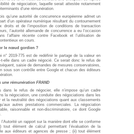
ibilité de négociation, laquelle serait attestée notamment
éterminants d’une rémunération.
 fois qu’une autorité de concurrence européenne admet un
part d’un opérateur numérique résultant du contournement
x droits et de l’imposition de conditions de transaction
eurs, l’autorité allemande de concurrence a eu l’occasion
 l’affaire récente contre Facebook et l’utilisation de
contentieux en cours.
er le nœud gordien ?
loi n° 2019-775 est de redéfinir le partage de la valeur en
-t-elle dans un cadre négocié. Ce serait donc le refus de
onséquent, saisie de demandes de mesures conservatoires,
ion sous son contrôle entre Google et chacun des éditeurs
ération.
ers une rémunération FRAND
bus dans le refus de négocier, elle n’impose qu’un cadre
ans la négociation, une conduite des négociations dans les
r et la neutralité des négociations quant aux classements
qu’aux autres prestations commerciales. La négociation
able, raisonnable et non-discriminatoire, ce dont Google
.
l’Autorité un rapport sur la manière dont elle se conforme
) tout élément de calcul permettant l’évaluation de la
le aux éditeurs et agences de presse ; (ii) tout élément