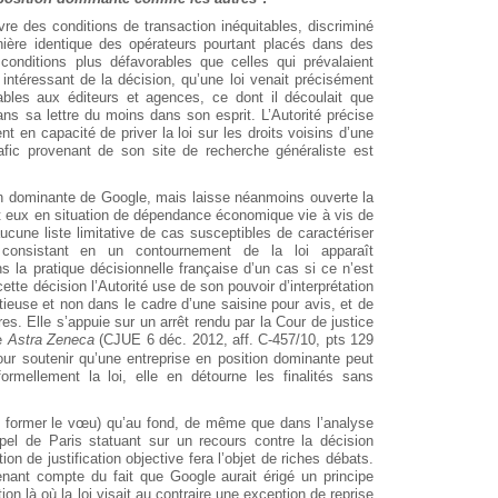
re des conditions de transaction inéquitables, discriminé
nière identique des opérateurs pourtant placés dans des
 conditions plus défavorables que celles qui prévalaient
us intéressant de la décision, qu’une loi venait précisément
rables aux éditeurs et agences, ce dont il découlait que
ans sa lettre du moins dans son esprit. L’Autorité précise
 en capacité de priver la loi sur les droits voisins d’une
trafic provenant de son site de recherche généraliste est
tion dominante de Google, mais laisse néanmoins ouverte la
nt eux en situation de dépendance économique vie à vis de
aucune liste limitative de cas susceptibles de caractériser
consistant en un contournement de la loi apparaît
ans la pratique décisionnelle française d’un cas si ce n’est
tte décision l’Autorité use de son pouvoir d’interprétation
tieuse et non dans le cadre d’une saisine pour avis, et de
s. Elle s’appuie sur un arrêt rendu par la Cour de justice
re
Astra Zeneca
(CJUE 6 déc. 2012, aff. C-457/10, pts 129
our soutenir qu’une entreprise en position dominante peut
rmellement la loi, elle en détourne les finalités sans
ou former le vœu) qu’au fond, de même que dans l’analyse
ppel de Paris statuant sur un recours contre la décision
ion de justification objective fera l’objet de riches débats.
tenant compte du fait que Google aurait érigé un principe
n là où la loi visait au contraire une exception de reprise