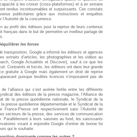
apacité à les croiser (cross-plateformes) et à en extraire
 ont rendus incontournables et surpuissants. Ces constats
venus publicitaires grâce aux instructions et enquêtes
l’Autorité de la concurrence.
sin au profit des éditeurs pour la reprise de leurs contenus
t français dans le but de permettre un meilleur partage de
s.
équilibrer les forces
de transposition, Google a informé les éditeurs et agences
les extraits d’articles, les photographies et les vidéos au
earch, Google Actualités et Discover), sauf à ce que les
tuit. Contraints et forcés, les éditeurs ont dans leur grande
ce gratuite à Google mais également un droit de reprise
 auparavant puisque lesdites licences n’imposaient pas de
de l’alliance qui s’est avérée fertile entre les différents
yndicat des éditeurs de la presse magazine, l’Alliance de
cat de la presse quotidienne nationale, le Syndicat de la
 la presse quotidienne départementale et le Syndicat de la
e France-Presse ont respectivement saisi l’Autorité de
les secteurs de la presse, des services de communication
ne. Parallèlement à leurs saisines au fond, les saisissants
rvatoires visant à enjoindre Google d’entrer de bonne foi
rs qui le souhaite.
 position dominante comme les autres ?