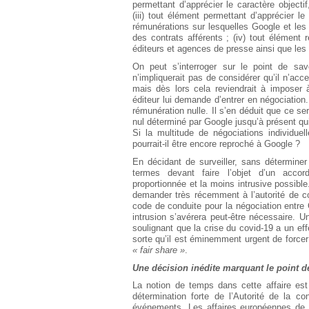
permettant d’apprécier le caractère objectif
(iii) tout élément permettant d’apprécier le
rémunérations sur lesquelles Google et les
des contrats afférents ; (iv) tout élément r
éditeurs et agences de presse ainsi que le
On peut s’interroger sur le point de savo
n’impliquerait pas de considérer qu’il n’ac
mais dès lors cela reviendrait à imposer
éditeur lui demande d’entrer en négociation.
rémunération nulle. Il s’en déduit que ce se
nul déterminé par Google jusqu’à présent qui
Si la multitude de négociations individuel
pourrait-il être encore reproché à Google ?
En décidant de surveiller, sans déterminer
termes devant faire l’objet d’un accor
proportionnée et la moins intrusive possibl
demander très récemment à l’autorité de c
code de conduite pour la négociation entre
intrusion s’avérera peut-être nécessaire. 
soulignant que la crise du covid-19 a un ef
sorte qu’il est éminemment urgent de force
« fair share »
.
Une décision inédite marquant le point d
La notion de temps dans cette affaire est 
détermination forte de l’Autorité de la c
événements. Les affaires européennes de