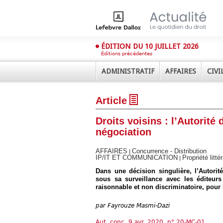
ÉDITION DU 10 JUILLET 2026
Éditions précédentes
ADMINISTRATIF
AFFAIRES
CIVI
Article
Droits voisins : l’Autorit
négociation
AFFAIRES
Concurrence - Distribution
|
IP/IT ET COMMUNICATION
Propriété littér
|
Déplier
Administratif
Dans une décision singulière, l’Autori
sous sa surveillance avec les éditeur
Déplier
raisonnable et non discriminatoire, pour 
Affaires
Déplier
par
Fayrouze Masmi-Dazi
Civil
Déplier
Aut. conc. 9 avr. 2020, n° 20-MC-01