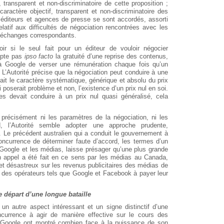
, transparent et non-discriminatoire de cette proposition ;
 caractère objectif, transparent et non-discriminatoire des
 éditeurs et agences de presse se sont accordés, assorti
elatif aux difficultés de négociation rencontrées avec les
s échanges correspondants.
ir si le seul fait pour un éditeur de vouloir négocier
cepte pas
ipso facto
la gratuité d’une reprise des contenus,
 à Google de verser une rémunération chaque fois qu’un
 L’Autorité précise que la négociation peut conduire à une
rait le caractère systématique, générique et absolu du prix
 poserait problème et non, l’existence d’un prix nul en soi.
les devait conduire à un prix nul quasi généralisé, cela
 précisément ni les paramètres de la négociation, ni les
d, l’Autorité semble adopter une approche prudente,
e. Le précédent australien qui a conduit le gouvernement à
oncurrence de déterminer faute d’accord, les termes d’un
 Google et les médias, laisse présager qu’une plus grande
Un appel a été fait en ce sens par les médias au Canada,
fet désastreux sur les revenus publicitaires des médias de
r des opérateurs tels que Google et Facebook à payer leur
e départ d’une longue bataille
un autre aspect intéressant et un signe distinctif d’une
oncurrence à agir de manière effective sur le cours des
 Google ont montré combien face à la puissance de son