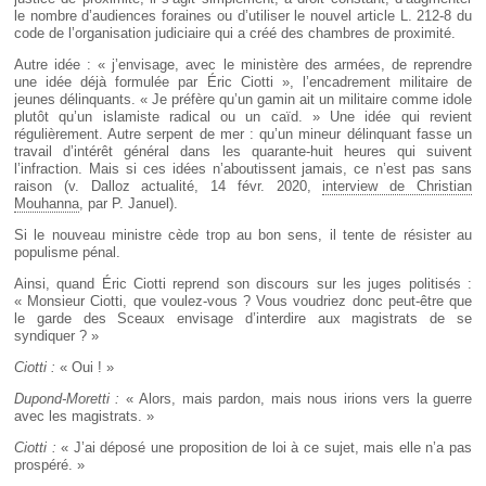
le nombre d’audiences foraines ou d’utiliser le nouvel article L. 212-8 du
code de l’organisation judiciaire qui a créé des chambres de proximité.
Autre idée : « j’envisage, avec le ministère des armées, de reprendre
une idée déjà formulée par Éric Ciotti », l’encadrement militaire de
jeunes délinquants. « Je préfère qu’un gamin ait un militaire comme idole
plutôt qu’un islamiste radical ou un caïd. » Une idée qui revient
régulièrement. Autre serpent de mer : qu’un mineur délinquant fasse un
travail d’intérêt général dans les quarante-huit heures qui suivent
l’infraction. Mais si ces idées n’aboutissent jamais, ce n’est pas sans
raison (v. Dalloz actualité, 14 févr. 2020,
interview de Christian
Mouhanna
, par P. Januel).
Si le nouveau ministre cède trop au bon sens, il tente de résister au
populisme pénal.
Ainsi, quand Éric Ciotti reprend son discours sur les juges politisés :
« Monsieur Ciotti, que voulez-vous ? Vous voudriez donc peut-être que
le garde des Sceaux envisage d’interdire aux magistrats de se
syndiquer ? »
Ciotti :
« Oui ! »
Dupond-Moretti :
« Alors, mais pardon, mais nous irions vers la guerre
avec les magistrats. »
Ciotti :
« J’ai déposé une proposition de loi à ce sujet, mais elle n’a pas
prospéré. »