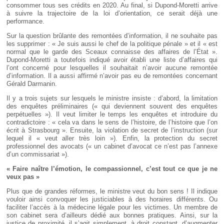
consommer tous ses crédits en 2020. Au final, si Dupond-Moretti arrive
à suivre la trajectoire de la loi d’orientation, ce serait déjà une
performance.
Sur la question brûlante des remontées d’information, il ne souhaite pas
les supprimer : « Je suis aussi le chef de la politique pénale » et il « est
normal que le garde des Sceaux connaisse des affaires de l’État ».
Dupond-Moretti a toutefois indiqué avoir établi une liste d’affaires qui
l’ont concerné pour lesquelles il souhaitait n’avoir aucune remontée
d’information. Il a aussi affirmé n’avoir pas eu de remontées concernant
Gérald Darmanin.
Il y a trois sujets sur lesquels le ministre insiste : d’abord, la limitation
des enquêtes préliminaires (« qui deviennent souvent des enquêtes
perpétuelles »). Il veut limiter le temps les enquêtes et introduire du
contradictoire : « cela va dans le sens de l’histoire, de l’histoire que l’on
écrit à Strasbourg ». Ensuite, la violation de secret de l’instruction (sur
lequel il « veut aller très loin »). Enfin, la protection du secret
professionnel des avocats (« un cabinet d’avocat ce n’est pas l’annexe
d’un commissariat »).
« Faire naître l’émotion, le compassionnel, c’est tout ce que je ne
veux pas »
Plus que de grandes réformes, le ministre veut du bon sens ! Il indique
vouloir ainsi convoquer les justiciables à des horaires différents. Ou
faciliter l’accès à la médecine légale pour les victimes. Un membre de
son cabinet sera d’ailleurs dédié aux bonnes pratiques. Ainsi, sur la
justice de proximité, il s’agit simplement, à droit constant, d’augmenter