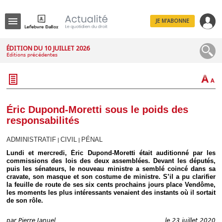
JE M'ABONNE
Menu
ÉDITION DU 10 JUILLET 2026
Éditions précédentes
R
e
c
h
e
r
c
Éric Dupond-Moretti sous le poids des
h
responsabilités
e
ADMINISTRATIF
CIVIL
PÉNAL
|
|
Lundi et mercredi, Éric Dupond-Moretti était auditionné par les
commissions des lois des deux assemblées. Devant les députés,
Déplier
puis les sénateurs, le nouveau ministre a semblé coincé dans sa
Administratif
cravate, son masque et son costume de ministre. S’il a pu clarifier
Déplier
la feuille de route de ses six cents prochains jours place Vendôme,
Affaires
les moments les plus intéressants venaient des instants où il sortait
de son rôle.
Déplier
Civil
par
Pierre Januel
le 23 juillet 2020