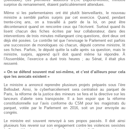
surprise du remaniement, étaient particulièrement attendues.
Même si les parlementaires ont été plutôt bienveillants, le nouveau
ministre a semblé parfois surpris par cet exercice. Quand, pendant
trente-cinq ans, on a travaillé à partir de la loi, on peut être
décontenancé quand on rencontre ceux qui l’écrivent. Surtout quand ils
lisent chacun des fiches écrites par leur collaborateur, dans des
interventions de trois minutes mélangeant cinq questions, dont deux ont
déjà été posées. Le contrôle tel que l’envisage le Parlement est parfois
une succession de monologues où chacun, député comme ministre, lit
ses fiches. Parfois, le député quitte la salle après sa question, mais le
ministre, surpris, apprend qu’il doit quand même lui répondre. À
l’Assemblée, l’exercice a duré trois heures ; au Sénat, il était plus
resserré.
« On se défend souvent mal soi-même, et c’est d’ailleurs pour cela
que les avocats existent »
Le ministre a annoncé reprendre plusieurs projets préparés sous l’ère
Belloubet. Ainsi, le cyberharcèlement sera centralisé au parquet de
Paris, la réforme de la justice des mineurs se fera et la directive sur les
lanceurs d’alerte sera transposée. Il a bon espoir que la réforme
constitutionnelle sur l’avis conforme du CSM pour les magistrats du
parquet, votée par le Parlement en 2016, soit un jour envoyée au
congrès.
Le ministre est souvent renvoyé à ses propos passés. Il doit ainsi
plusieurs fois revenir sur son engagement contre les violences sexistes