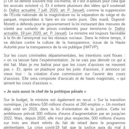
(« On se défend souvent mal soi-même, et c’est d’ailleurs pour cela que
les avocats existent »). Et il enterre plusieurs des idées qu’il soutenait
(v.
Dalloz actualité, 7 juill. 2020, art. P. Januel
), comme la suppression
de l’École nationale de la magistrature ou la séparation du siège et du
parquet, impossibles à faire en six cents jours. Dès mardi, Dupond-
Moretti a défendu pour le gouvernement la loi instaurant des mesures de
sûreté aux sortants de prison condamnés pour terrorisme (v.
Dalloz
actualité, 19 juin 2020, art. P. Januel
). Le ministre est toujours favorable
à la fin de l’anonymat sur les réseaux sociaux. Dans le même temps, il
se déclare contre la culture de la transparence, issue de la Haute
Autorité pour la transparence de la vie publique (HATVP).
Sur les cours criminelles départementales, les intentions sont floues :
« on va laisser faire l’expérimentation. Je ne vais pas démolir ce qui a
été fait. Mais je me battrai pour que les cours d’assises ne meurent
pas ». Et, après un plaidoyer pour les jurés d’assises, il annonce un
vieux truc : la création d’une commission sur l’avenir des cours
d’assises. Elle sera composée d’avocats et de hauts magistrats, « qui
aiment les cours d’assises ».
« Je suis aussi le chef de la politique pénale »
Sur le budget, le ministre est également en recul. « Sur la transition
numérique, j’ai obtenu 530 millions d’euros et 260 emplois ». Un montant
déjà voté en 2019, dans la loi d’orientation de la justice. Cette loi
ambitieuse prévoit 300 millions d’euros d’augmentation par an jusqu’en
2022. Mais, depuis 2020, elle n’est plus respectée, 500 millions d’euros
sur trois ans étant retirés du fait de retard dans le programme
pénitentiaire. La crise covid-19 fait que la justice aura du mal à