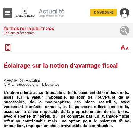
JE M'ABONNE
Menu
ÉDITION DU 10 JUILLET 2026
Éditions précédentes
R
e
c
h
e
r
c
Éclairage sur la notion d’avantage fiscal
h
e
AFFAIRES
Fiscalité
|
CIVIL
Successions - Libéralités
|
L’option offerte au contribuable entre le paiement différé des droits,
assis sur la valeur imposable, au jour de l’ouverture de la
Déplier
succession, de la nue-propriété des biens recueillis, avec
Administratif
versement d’intérêts annuels, et le paiement différé des droits,
Déplier
assis sur la valeur imposable de la propriété entière de ces biens,
Affaires
avec dispense d’intérêts, qui ne constitue pas un avantage fiscal
offert au contribuable mais une option pour le paiement d’une
Déplier
imposition, implique un choix irrévocable du contribuable.
Civil