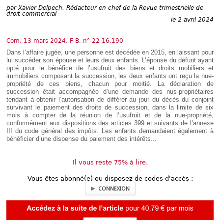
Déplier
par
Xavier Delpech, Rédacteur en chef de la Revue trimestrielle de
Européen
droit commercial
le 2 avril 2024
Déplier
Immobilier
Com. 13 mars 2024, F-B, n° 22-16.190
Déplier
IP/IT
Dans l’affaire jugée, une personne est décédée en 2015, en laissant pour
et
lui succéder son épouse et leurs deux enfants. L’épouse du défunt ayant
Déplier
Communication
opté pour le bénéfice de l’usufruit des biens et droits mobiliers et
Pénal
immobiliers composant la succession, les deux enfants ont reçu la nue-
Déplier
propriété de ces biens, chacun pour moitié. La déclaration de
Social
succession était accompagnée d’une demande des nus-propriétaires
tendant à obtenir l’autorisation de différer au jour du décès du conjoint
Déplier
survivant le paiement des droits de succession, dans la limite de six
Avocat
mois à compter de la réunion de l’usufruit et de la nue-propriété,
conformément aux dispositions des articles 399 et suivants de l’annexe
III du code général des impôts. Les enfants demandaient également à
bénéficier d’une dispense du paiement des intérêts...
Il vous reste 75% à lire.
Vous êtes abonné(e) ou disposez de codes d'accès :
CONNEXION