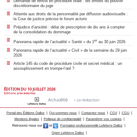
Demande de renvoi en procédure orale : les limites du pouvoir
discrétionnaire du juge
Atteinte aux droits de la personnalité par diffusion audiovisuelle :
la Cour de justice précise le
forum actoris
Préjudice d’anxiété : délai de prescription de dix ans à compter
de la consolidation du dommage
er
Panorama rapide de l’actualité « Santé » du 1
au 30 juin 2026
Panorama rapide de l’actualité « Civil » de la semaine du 29 juin
2026
Article 145 du code de procédure civile et secret médical : un
assouplissement en trompe-l’œil ?
ÉDITION DU 10 JUILLET 2026
Éditions précédentes
Portail des Éditions Dalloz
Qui sommes-nous
Contactez-nous
CGV
CGU
Mentions légales
Politique de confidentialité
Paramétrer vos cookies
Retrouvez-nous sur
et
Formation professionnelle Lefebvre Dalloz
Open Lefebvre Dalloz