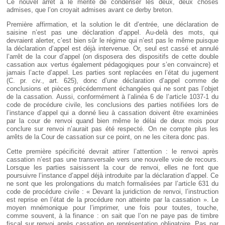
Ce nouvel arrêt a le mérite de condenser les deux, deux choses
admises, que l’on croyait admises avant ce derby breton.
Première affirmation, et la solution le dit d’entrée, une déclaration de
saisine n’est pas une déclaration d’appel. Au-delà des mots, qui
devraient alerter, c’est bien sûr le régime qui n’est pas le même puisque
la déclaration d’appel est déjà intervenue. Or, seul est cassé et annulé
l’arrêt de la cour d’appel (on disposera des dispositifs de cette double
cassation aux vertus également pédagogiques pour s’en convaincre) et
jamais l’acte d’appel. Les parties sont replacées en l’état du jugement
(C. pr. civ., art. 625), donc d’une déclaration d’appel comme de
conclusions et pièces précédemment échangées qui ne sont pas l’objet
de la cassation. Aussi, conformément à l’alinéa 6 de l’article 1037-1 du
code de procédure civile, les conclusions des parties notifiées lors de
l’instance d’appel qui a donné lieu à cassation doivent être examinées
par la cour de renvoi quand bien même le délai de deux mois pour
conclure sur renvoi n’aurait pas été respecté. On ne compte plus les
arrêts de la Cour de cassation sur ce point, on ne les citera donc pas.
Cette première spécificité devrait attirer l’attention : le renvoi après
cassation n’est pas une transversale vers une nouvelle voie de recours.
Lorsque les parties saisissent la cour de renvoi, elles ne font que
poursuivre l’instance d’appel déjà introduite par la déclaration d’appel. Ce
ne sont que les prolongations du match formalisées par l’article 631 du
code de procédure civile : « Devant la juridiction de renvoi, l’instruction
est reprise en l’état de la procédure non atteinte par la cassation ». Le
moyen mnémonique pour l’imprimer, une fois pour toutes, touche,
comme souvent, à la finance : on sait que l’on ne paye pas de timbre
fiscal sur renvoi après cassation en représentation obligatoire. Pas par