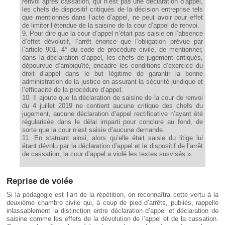
renvoi après cassation, qui n’est pas une déclaration d’appel,
les chefs de dispositif critiqués de la décision entreprise tels
que mentionnés dans l’acte d’appel, ne peut avoir pour effet
de limiter l’étendue de la saisine de la cour d’appel de renvoi.
9. Pour dire que la cour d’appel n’était pas saisie en l’absence
d’effet dévolutif, l’arrêt énonce que l’obligation prévue par
l’article 901, 4° du code de procédure civile, de mentionner,
dans la déclaration d’appel, les chefs de jugement critiqués,
dépourvue d’ambiguïté, encadre les conditions d’exercice du
droit d’appel dans le but légitime de garantir la bonne
administration de la justice en assurant la sécurité juridique et
l’efficacité de la procédure d’appel.
10. Il ajoute que la déclaration de saisine de la cour de renvoi
du 4 juillet 2019 ne contient aucune critique des chefs du
jugement, aucune déclaration d’appel rectificative n’ayant été
régularisée dans le délai imparti pour conclure au fond, de
sorte que la cour n’est saisie d’aucune demande.
11. En statuant ainsi, alors qu’elle était saisie du litige lui
étant dévolu par la déclaration d’appel et le dispositif de l’arrêt
de cassation, la cour d’appel a violé les textes susvisés ».
Reprise de volée
Si la pédagogie est l’art de la répétition, on reconnaîtra cette vertu à la
deuxième chambre civile qui, à coup de pied d’arrêts, publiés, rappelle
inlassablement la distinction entre déclaration d’appel et déclaration de
saisine comme les effets de la dévolution de l’appel et de la cassation.