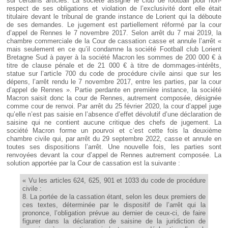
sur certains articles. La société assigne le club de football pour non-
respect de ses obligations et violation de l’exclusivité dont elle était
titulaire devant le tribunal de grande instance de Lorient qui la déboute
de ses demandes. Le jugement est partiellement réformé par la cour
d’appel de Rennes le 7 novembre 2017. Selon arrêt du 7 mai 2019, la
chambre commerciale de la Cour de cassation casse et annule l’arrêt «
mais seulement en ce qu’il condamne la société Football club Lorient
Bretagne Sud à payer à la société Macron les sommes de 200 000 € à
titre de clause pénale et de 21 000 € à titre de dommages-intérêts,
statue sur l’article 700 du code de procédure civile ainsi que sur les
dépens, l’arrêt rendu le 7 novembre 2017, entre les parties, par la cour
d’appel de Rennes ». Partie perdante en première instance, la société
Macron saisit donc la cour de Rennes, autrement composée, désignée
comme cour de renvoi. Par arrêt du 25 février 2020, la cour d’appel juge
qu’elle n’est pas saisie en l’absence d’effet dévolutif d’une déclaration de
saisine qui ne contient aucune critique des chefs de jugement. La
société Macron forme un pourvoi et c’est cette fois la deuxième
chambre civile qui, par arrêt du 29 septembre 2022, casse et annule en
toutes ses dispositions l’arrêt. Une nouvelle fois, les parties sont
renvoyées devant la cour d’appel de Rennes autrement composée. La
solution apportée par la Cour de cassation est la suivante :
« Vu les articles 624, 625, 901 et 1033 du code de procédure
civile :
8. La portée de la cassation étant, selon les deux premiers de
ces textes, déterminée par le dispositif de l’arrêt qui la
prononce, l’obligation prévue au dernier de ceux-ci, de faire
figurer dans la déclaration de saisine de la juridiction de