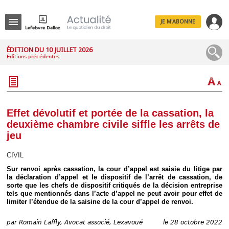
JE M'ABONNE
Menu
ÉDITION DU 10 JUILLET 2026
Éditions précédentes
R
e
c
h
e
r
c
Effet dévolutif et portée de la cassation, la
h
deuxième chambre civile siffle les arrêts de
e
jeu
CIVIL
Sur renvoi après cassation, la cour d’appel est saisie du litige par
Déplier
la déclaration d’appel et le dispositif de l’arrêt de cassation, de
Administratif
sorte que les chefs de dispositif critiqués de la décision entreprise
Déplier
tels que mentionnés dans l’acte d’appel ne peut avoir pour effet de
Affaires
limiter l’étendue de la saisine de la cour d’appel de renvoi.
Déplier
Civil
par
Romain Laffly, Avocat associé, Lexavoué
le 28 octobre 2022