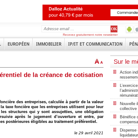
Recevez gratuitement notre newsletter
L
EUROPÉEN
IMMOBILIER
IP/IT ET COMMUNICATION
PÉN
Sur le 
Action ind
érentiel de la créance de cotisation
resserrem
L’exercice
l’administ
rémunérat
foncière des entreprises, calculée à partir de la valeur
Nouvelle i
a taxe foncière que les entreprises utilisent pour leur
collective
 les structures qui y sont assujetties, une obligation
ursuivie après le jugement d’ouverture et entre, par
Bénéfice 
s postérieures éligibles au traitement préférentiel.
compensat
Dispense d
le 29 avril 2021
liquidateu