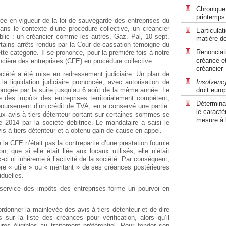
Chronique 
printemps
trée en vigueur de la loi de sauvegarde des entreprises du
 dans le contexte d’une procédure collective, un créancier
L’articula
lic : un créancier comme les autres, Gaz. Pal, 10 sept.
matière d
rtains arrêts rendus par la Cour de cassation témoigne du
Renonciati
cette catégorie. Il se prononce, pour la première fois à notre
créance et
oncière des entreprises (CFE) en procédure collective.
créancier
iété a été mise en redressement judiciaire. Un plan de
la liquidation judiciaire prononcée, avec autorisation de
Insolvency
rorogée par la suite jusqu’au 6 août de la même année. Le
droit euro
des impôts des entreprises territorialement compétent,
Déterminat
boursement d’un crédit de TVA, en a conservé une partie.
le caractè
eux avis à tiers détenteur portant sur certaines sommes se
mesure à l
e 2014 par la société débitrice. Le mandataire a saisi le
s à tiers détenteur et a obtenu gain de cause en appel.
a CFE n’était pas la contrepartie d’une prestation fournie
, que si elle était liée aux locaux utilisés, elle n’était
-ci ni inhérente à l’activité de la société. Par conséquent,
re « utile » ou « méritant » de ses créances postérieures
iduelles.
ervice des impôts des entreprises forme un pourvoi en
rdonner la mainlevée des avis à tiers détenteur et de dire
 sur la liste des créances pour vérification, alors qu’il
ures éligibles au traitement préférentiel. Pour fonder son