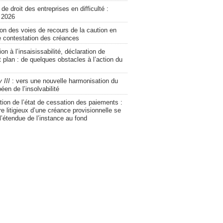
de droit des entreprises en difficulté :
 2026
tion des voies de recours de la caution en
e contestation des créances
on à l’insaisissabilité, déclaration de
 plan : de quelques obstacles à l’action du
 III
: vers une nouvelle harmonisation du
péen de l’insolvabilité
ion de l’état de cessation des paiements :
re litigieux d’une créance provisionnelle se
’étendue de l’instance au fond