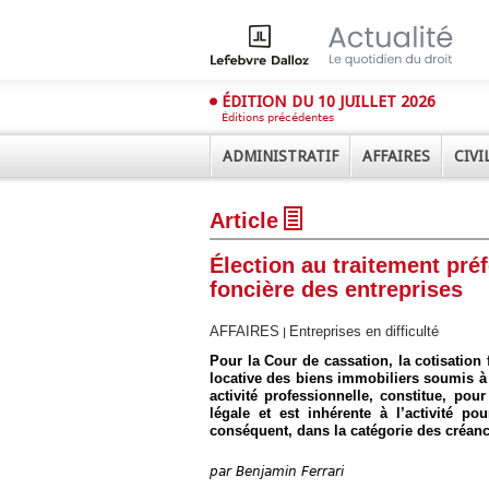
ÉDITION DU 10 JUILLET 2026
Éditions précédentes
ADMINISTRATIF
AFFAIRES
CIVI
Article
Élection au traitement préf
foncière des entreprises
AFFAIRES
Entreprises en difficulté
|
Déplier
Pour la Cour de cassation, la cotisation 
Administratif
locative des biens immobiliers soumis à l
activité professionnelle, constitue, pour
Déplier
Affaires
légale et est inhérente à l’activité po
conséquent, dans la catégorie des créance
Déplier
Civil
par
Benjamin Ferrari
Déplier