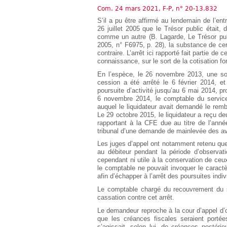
Européen
Com. 24 mars 2021, F-P, n° 20-13.832
Déplier
S’il a pu être affirmé au lendemain de l’en
Immobilier
26 juillet 2005 que le Trésor public était,
comme un autre (B. Lagarde, Le Trésor pub
Déplier
2005, n° F6975, p. 28), la substance de ce
IP/IT
contraire. L’arrêt ici rapporté fait partie de 
et
Déplier
connaissance, sur le sort de la cotisation f
Communication
Pénal
En l’espèce, le 26 novembre 2013, une soc
Déplier
cession a été arrêté le 6 février 2014, et 
Social
poursuite d’activité jusqu’au 6 mai 2014, p
6 novembre 2014, le comptable du service 
Déplier
auquel le liquidateur avait demandé le rem
Avocat
Le 29 octobre 2015, le liquidateur a reçu d
rapportant à la CFE due au titre de l’anné
tribunal d’une demande de mainlevée des avi
Les juges d’appel ont notamment retenu que l
au débiteur pendant la période d’observation
cependant ni utile à la conservation de ceux
le comptable ne pouvait invoquer le caractè
afin d’échapper à l’arrêt des poursuites indiv
Le comptable chargé du recouvrement du s
cassation contre cet arrêt.
Le demandeur reproche à la cour d’appel d’o
que les créances fiscales seraient portées
s’agissait, selon lui, de créances postérie