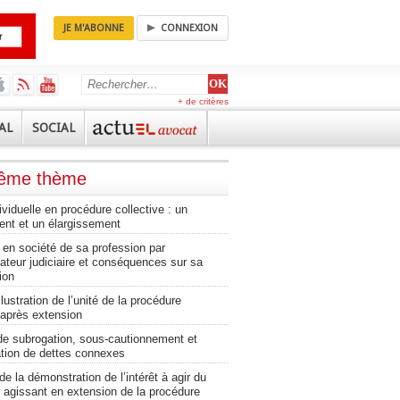
JE M'ABONNE
CONNEXION
+ de critères
AL
SOCIAL
même thème
ividuelle en procédure collective : un
ent et un élargissement
 en société de sa profession par
rateur judiciaire et conséquences sur sa
ion
llustration de l’unité de la procédure
 après extension
de subrogation, sous-cautionnement et
ion de dettes connexes
e la démonstration de l’intérêt à agir du
r agissant en extension de la procédure