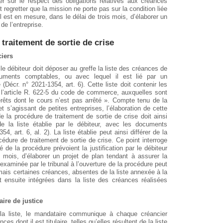
er sur le respect des obligations relatives aux créances
 regretter que la mission ne porte pas sur la condition liée
u’il est en mesure, dans le délai de trois mois, d’élaborer un
de l’entreprise.
traitement de sortie de crise
ciers
le débiteur doit déposer au greffe la liste des créances de
cuments comptables, ou avec lequel il est lié par un
 (Décr. n° 2021-1354, art. 6). Cette liste doit contenir les
e l’article R. 622-5 du code de commerce, auxquelles sont
érêts dont le cours n’est pas arrêté ». Compte tenu de la
t s’agissant de petites entreprises, l’élaboration de cette
 de la procédure de traitement de sortie de crise doit ainsi
de la liste établie par le débiteur, avec les documents
4, art. 6, al. 2). La liste établie peut ainsi différer de la
océdure de traitement de sortie de crise. Ce point interroge
é de la procédure prévoient la justification par le débiteur
s mois, d’élaborer un projet de plan tendant à assurer la
, examinée par le tribunal à l’ouverture de la procédure peut
mais certaines créances, absentes de la liste annexée à la
 ensuite intégrées dans la liste des créances réalisées
ire de justice
 la liste, le mandataire communique à chaque créancier
s dont il est titulaire, telles qu’elles résultent de la liste