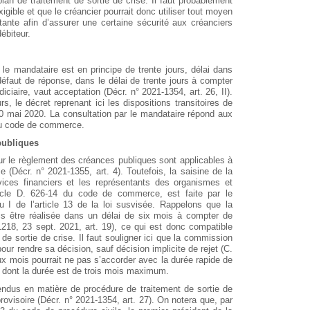
lan de traitement de sortie de crise. Il faut probablement
igible et que le créancier pourrait donc utiliser tout moyen
rtante afin d’assurer une certaine sécurité aux créanciers
ébiteur.
 le mandataire est en principe de trente jours, délai dans
 défaut de réponse, dans le délai de trente jours à compter
diciaire, vaut acceptation (Décr. n° 2021-1354, art. 26, II).
rs, le décret reprenant ici les dispositions transitoires de
20 mai 2020. La consultation par le mandataire répond aux
 du code de commerce.
publiques
ur le règlement des créances publiques sont applicables à
e (Décr. n° 2021-1355, art. 4). Toutefois, la saisine de la
ices financiers et les représentants des organismes et
rticle D. 626-14 du code de commerce, est faite par le
I de l’article 13 de la loi susvisée. Rappelons que la
s être réalisée dans un délai de six mois à compter de
1218, 23 sept. 2021, art. 19), ce qui est donc compatible
de sortie de crise. Il faut souligner ici que la commission
r rendre sa décision, sauf décision implicite de rejet (C.
ux mois pourrait ne pas s’accorder avec la durée rapide de
e dont la durée est de trois mois maximum.
ndus en matière de procédure de traitement de sortie de
 provisoire (Décr. n° 2021-1354, art. 27). On notera que, par