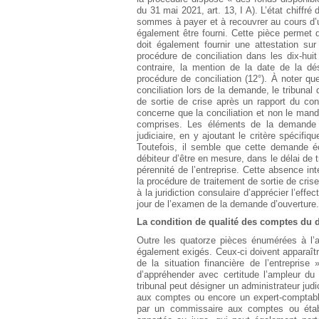
du 31 mai 2021, art. 13, I A). L’état chiffr
sommes à payer et à recouvrer au cours d’u
également être fourni. Cette pièce permet d
doit également fournir une attestation su
procédure de conciliation dans les dix-hu
contraire, la mention de la date de la d
procédure de conciliation (12°). À noter q
conciliation lors de la demande, le tribunal
de sortie de crise après un rapport du conc
concerne que la conciliation et non le man
comprises. Les éléments de la demande 
judiciaire, en y ajoutant le critère spécifi
Toutefois, il semble que cette demande éca
débiteur d’être en mesure, dans le délai de t
pérennité de l’entreprise. Cette absence inte
la procédure de traitement de sortie de crise 
à la juridiction consulaire d’apprécier l’effe
jour de l’examen de la demande d’ouverture.
La condition de qualité des comptes du 
Outre les quatorze pièces énumérées à l’ar
également exigés. Ceux-ci doivent apparaîtr
de la situation financière de l’entrepris
d’appréhender avec certitude l’ampleur du 
tribunal peut désigner un administrateur jud
aux comptes ou encore un expert-comptable
par un commissaire aux comptes ou établ