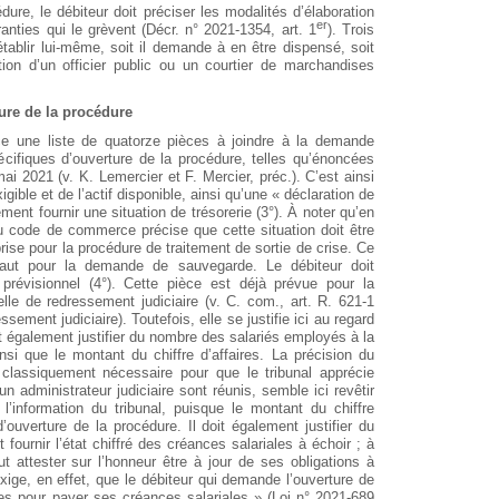
ure, le débiteur doit préciser les modalités d’élaboration
er
anties qui le grèvent (Décr. n° 2021-1354, art. 1
). Trois
l’établir lui-même, soit il demande à en être dispensé, soit
tion d’un officier public ou un courtier de marchandises
ure de la procédure
 une liste de quatorze pièces à joindre à la demande
écifiques d’ouverture de la procédure, telles qu’énoncées
mai 2021 (v. K. Lemercier et F. Mercier, préc.). C’est ainsi
xigible et de l’actif disponible, ainsi qu’une « déclaration de
ment fournir une situation de trésorerie (3°). À noter qu’en
 du code de commerce précise que cette situation doit être
ise pour la procédure de traitement de sortie de crise. Ce
révaut pour la demande de sauvegarde. Le débiteur doit
prévisionnel (4°). Cette pièce est déjà prévue pour la
e de redressement judiciaire (v. C. com., art. R. 621-1
sement judiciaire). Toutefois, elle se justifie ici au regard
it également justifier du nombre des salariés employés à la
nsi que le montant du chiffre d’affaires. La précision du
t classiquement nécessaire pour que le tribunal apprécie
n administrateur judiciaire sont réunis, semble ici revêtir
l’information du tribunal, puisque le montant du chiffre
’ouverture de la procédure. Il doit également justifier du
ournir l’état chiffré des créances salariales à échoir ; à
ut attester sur l’honneur être à jour de ses obligations à
 exige, en effet, que le débiteur qui demande l’ouverture de
es pour payer ses créances salariales » (Loi n° 2021-689