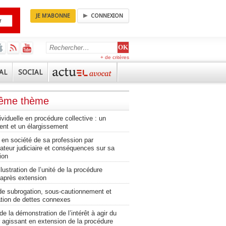
JE M'ABONNE
CONNEXION
+ de critères
AL
SOCIAL
même thème
ividuelle en procédure collective : un
ent et un élargissement
 en société de sa profession par
rateur judiciaire et conséquences sur sa
ion
llustration de l’unité de la procédure
 après extension
de subrogation, sous-cautionnement et
ion de dettes connexes
e la démonstration de l’intérêt à agir du
r agissant en extension de la procédure