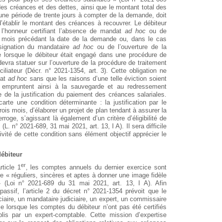
é des créances et des dettes, ainsi que le montant total des
ne période de trente jours à compter de la demande, doit
’établir le montant des créances à recouvrer. Le débiteur
r l’honneur certifiant l’absence de mandat
ad hoc
ou de
it mois précédant la date de la demande ou, dans le cas
ésignation du mandataire
ad hoc
ou de l’ouverture de la
ue lorsque le débiteur était engagé dans une procédure de
 devra statuer sur l’ouverture de la procédure de traitement
iliateur (Décr. n° 2021-1354, art. 3). Cette obligation ne
dat
ad hoc
sans que les raisons d’une telle éviction soient
empruntent ainsi à la sauvegarde et au redressement
que de la justification du paiement des créances salariales.
rte une condition déterminante : la justification par le
rois mois, d’élaborer un projet de plan tendant à assurer la
rroge, s’agissant là également d’un critère d’éligibilité de
(L. n° 2021-689, 31 mai 2021, art. 13, I A). Il sera difficile
ctivité de cette condition sans élément objectif apprécier le
débiteur
er
ticle 1
, les comptes annuels du dernier exercice sont
e « réguliers, sincères et aptes à donner une image fidèle
e » (Loi n° 2021-689 du 31 mai 2021, art. 13, I A). Afin
passif, l’article 2 du décret n° 2021-1354 prévoit que le
iciaire, un mandataire judiciaire, un expert, un commissaire
 lorsque les comptes du débiteur n’ont pas été certifiés
is par un expert-comptable. Cette mission d’expertise