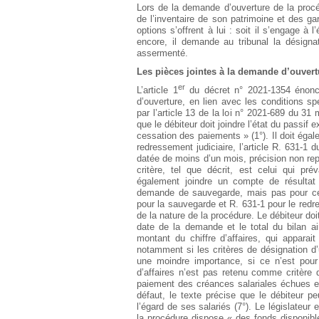
Lors de la demande d’ouverture de la procéd
de l’inventaire de son patrimoine et des gar
options s’offrent à lui : soit il s’engage à 
encore, il demande au tribunal la désigna
assermenté.
Les pièces jointes à la demande d’ouvert
er
L’article 1
du décret n° 2021-1354 énonce
d’ouverture, en lien avec les conditions sp
par l’article 13 de la loi n° 2021-689 du 31 
que le débiteur doit joindre l’état du passif e
cessation des paiements » (1°). Il doit égale
redressement judiciaire, l’article R. 631-1
datée de moins d’un mois, précision non repr
critère, tel que décrit, est celui qui p
également joindre un compte de résultat 
demande de sauvegarde, mais pas pour cell
pour la sauvegarde et R. 631-1 pour le redres
de la nature de la procédure. Le débiteur do
date de la demande et le total du bilan ai
montant du chiffre d’affaires, qui apparai
notamment si les critères de désignation d’u
une moindre importance, si ce n’est pour 
d’affaires n’est pas retenu comme critère d
paiement des créances salariales échues et f
défaut, le texte précise que le débiteur pe
l’égard de ses salariés (7°). Le législateur
la procédure dispose « des fonds disponibl