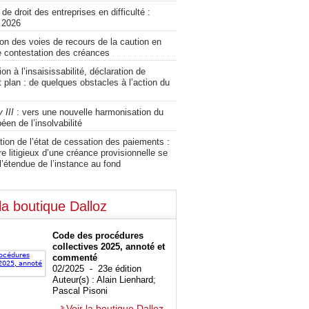
de droit des entreprises en difficulté :
 2026
tion des voies de recours de la caution en
e contestation des créances
on à l’insaisissabilité, déclaration de
 plan : de quelques obstacles à l’action du
 III
: vers une nouvelle harmonisation du
péen de l’insolvabilité
ion de l’état de cessation des paiements :
re litigieux d’une créance provisionnelle se
’étendue de l’instance au fond
la boutique Dalloz
Code des procédures
collectives 2025, annoté et
commenté
02/2025 - 23e édition
Auteur(s) : Alain Lienhard;
Pascal Pisoni
Voir la boutique Dalloz