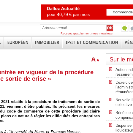
Recevez gratuitement notre newsletter
L
EUROPÉEN
IMMOBILIER
IP/IT ET COMMUNICATION
PÉN
Sur le 
Action ind
 entrée en vigueur de la procédure
resserrem
e sortie de crise »
L’exercice
l’administ
rémunérat
Nouvelle i
2021 relatifs à la procédure de traitement de sortie de
collective
21, viennent d’être publiés. Ils précisent les mesures
I du code de commerce de cette procédure judiciaire
Bénéfice 
plans de nature à régler les difficultés des entreprises
compensat
re.
Dispense d
liquidateu
s à l’Université du Mans, et François Mercier,