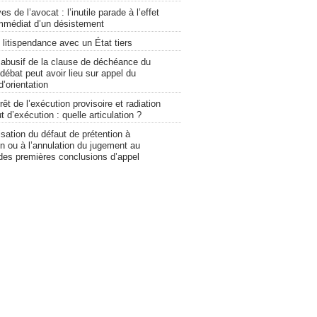
s de l’avocat : l’inutile parade à l’effet
immédiat d’un désistement
 litispendance avec un État tiers
 abusif de la clause de déchéance du
 débat peut avoir lieu sur appel du
’orientation
rêt de l’exécution provisoire et radiation
t d’exécution : quelle articulation ?
isation du défaut de prétention à
ion ou à l’annulation du jugement au
 des premières conclusions d’appel