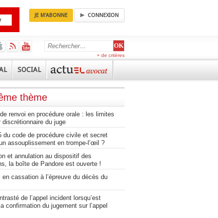
JE M'ABONNE
CONNEXION
+ de critères
AL
SOCIAL
même thème
 renvoi en procédure orale : les limites
 discrétionnaire du juge
5 du code de procédure civile et secret
 un assouplissement en trompe-l’œil ?
n et annulation au dispositif des
s, la boîte de Pandore est ouverte !
i en cassation à l’épreuve du décès du
ntrasté de l’appel incident lorsqu’est
a confirmation du jugement sur l’appel