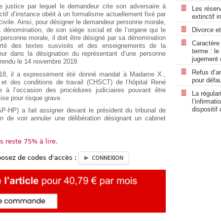
 de justice par lequel le demandeur cite son adversaire à
Les réserve
ctif d’instance obéit à un formalisme actuellement fixé par
extinctif 
civile. Ainsi, pour désigner le demandeur personne morale,
a dénomination, de son siège social et de l’organe qui le
Divorce et
personne morale, il doit être désigné par sa dénomination
Caractère
arté des textes susvisés et des enseignements de la
terme : le
erreur dans la désignation du représentant d’une personne
jugement d
 rendu le 14 novembre 2019.
Refus d’ar
 2018, il a expressément été donné mandat à Madame X.,
pour défau
et des conditions de travail (CHSCT) de l’hôpital René
ce à l’occasion des procédures judiciaires pouvant être
La régular
ise pour risque grave.
l’infirmat
dispositif
AP-HP) a fait assigner devant le président du tribunal de
 de voir annuler une délibération désignant un cabinet
us reste 75% à lire.
posez de codes d'accès :
CONNEXION