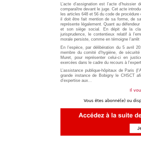
Européen
L’acte d’assignation est l’acte d’huissier
comparaître devant le juge. Cet acte introdu
Déplier
les articles 648 et 56 du code de procédure 
Immobilier
il doit être fait mention de sa forme, de s
Déplier
représente légalement. Quant au défendeur 
IP/IT
et son siège social. En dépit de la cl
et
jurisprudence, le contentieux relatif à l’
Déplier
Communication
morale persiste, comme en témoigne l’arrêt
Pénal
En l’espèce, par délibération du 5 avril
Déplier
membre du comité d’hygiène, de sécurité 
Social
Muret, pour représenter celui-ci en justi
Déplier
exercées dans le cadre du recours à l’expert
Avocat
L’assistance publique-hôpitaux de Paris (l’
grande instance de Bobigny le CHSCT afin
d’expertise aux...
Il vo
Vous êtes abonné(e) ou dis