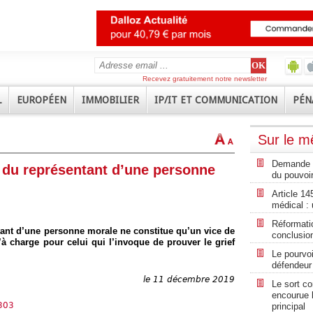
Recevez gratuitement notre newsletter
L
EUROPÉEN
IMMOBILIER
IP/IT ET COMMUNICATION
PÉN
Sur le 
Demande de
n du représentant d’une personne
du pouvoir
Article 14
médical :
Réformatio
tant d’une personne morale ne constitue qu’un vice de
conclusion
u’à charge pour celui qui l’invoque de prouver le grief
Le pourvo
défendeur
le 11 décembre 2019
Le sort co
encourue l
.303
principal