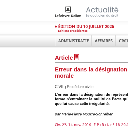
ÉDITION DU 10 JUILLET 2026
Éditions précédentes
ADMINISTRATIF
AFFAIRES
CIVI
Article
Erreur dans la désignatio
morale
CIVIL
Procédure civile
|
Déplier
L’erreur dans la désignation du représen
Administratif
forme n’entraînant la nullité de l’acte q
que lui cause cette irrégularité.
Déplier
Affaires
par
Marie-Pierre Mourre-Schreiber
Déplier
Civil
e
Civ. 2
, 14 nov. 2019, F-P+B+I, n° 18-20
Déplier