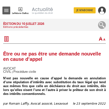
JE M'ABONNE
Menu
ÉDITION DU 10 JUILLET 2026
Éditions précédentes
R
e
c
h
e
r
c
Être ou ne pas être une demande nouvelle
h
en cause d’appel
e
AVOCAT
CIVIL
Procédure civile
|
N’est pas nouvelle en cause d’appel la demande en annulation
Déplier
d’une stipulation d’intérêts avec substitution du taux légal qui tend
Administratif
aux mêmes fins que celle en déchéance du droit aux intérêts, dès
lors qu’elles visent l’une et l’autre à priver le prêteur de son droit à
Déplier
des intérêts conventionnels.
Affaires
Déplier
par
Romain Laffly, Avocat associé, Lexavoué
le 23 septembre 2022
Civil