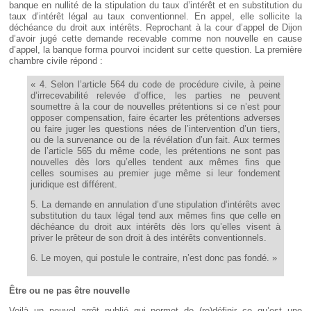
banque en nullité de la stipulation du taux d’intérêt et en substitution du
taux d’intérêt légal au taux conventionnel. En appel, elle sollicite la
déchéance du droit aux intérêts. Reprochant à la cour d’appel de Dijon
d’avoir jugé cette demande recevable comme non nouvelle en cause
d’appel, la banque forma pourvoi incident sur cette question. La première
chambre civile répond :
« 4. Selon l’article 564 du code de procédure civile, à peine
d’irrecevabilité relevée d’office, les parties ne peuvent
soumettre à la cour de nouvelles prétentions si ce n’est pour
opposer compensation, faire écarter les prétentions adverses
ou faire juger les questions nées de l’intervention d’un tiers,
ou de la survenance ou de la révélation d’un fait. Aux termes
de l’article 565 du même code, les prétentions ne sont pas
nouvelles dès lors qu’elles tendent aux mêmes fins que
celles soumises au premier juge même si leur fondement
juridique est différent.
5. La demande en annulation d’une stipulation d’intérêts avec
substitution du taux légal tend aux mêmes fins que celle en
déchéance du droit aux intérêts dès lors qu’elles visent à
priver le prêteur de son droit à des intérêts conventionnels.
6. Le moyen, qui postule le contraire, n’est donc pas fondé. »
Être ou ne pas être nouvelle
Voilà un nouvel arrêt publié qui permet de (re)définir ce qu’est une