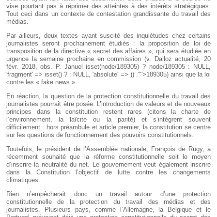
vise pourtant pas à réprimer des atteintes à des intérêts stratégiques.
Tout ceci dans un contexte de contestation grandissante du travail des
médias.
Par ailleurs, deux textes ayant suscité des inquiétudes chez certains
journalistes seront prochainement étudiés : la proposition de loi de
transposition de la directive « secret des affaires », qui sera étudiée en
urgence la semaine prochaine en commission (v. Dalloz actualité, 20
févr. 2018, obs. P. Januel
isset(node/189305) ? node/189305 : NULL,
'fragment' => isset() ? : NULL, 'absolute' => )) .'"'>189305
) ainsi que la loi
contre les « fake news ».
En réaction, la question de la protection constitutionnelle du travail des
journalistes pourrait être posée. L’introduction de valeurs et de nouveaux
principes dans la constitution restent rares (citons la charte de
l’environnement, la laïcité ou la parité) et s’intègrent souvent
difficilement : hors préambule et article premier, la constitution se centre
sur les questions de fonctionnement des pouvoirs constitutionnels.
Toutefois, le président de l’Assemblée nationale, François de Rugy, a
récemment souhaité que la réforme constitutionnelle soit le moyen
d’inscrire la neutralité du net. Le gouvernement veut également inscrire
dans la Constitution l’objectif de lutte contre les changements
climatiques.
Rien n’empêcherait donc un travail autour d’une protection
constitutionnelle de la protection du travail des médias et des
journalistes. Plusieurs pays, comme l’Allemagne, la Belgique et le