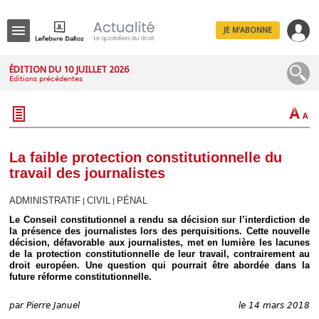
JE M'ABONNE
Menu
ÉDITION DU 10 JUILLET 2026
Éditions précédentes
R
e
c
h
e
r
c
La faible protection constitutionnelle du
h
travail des journalistes
e
ADMINISTRATIF
CIVIL
PÉNAL
|
|
Le Conseil constitutionnel a rendu sa décision sur l’interdiction de
la présence des journalistes lors des perquisitions. Cette nouvelle
Déplier
décision, défavorable aux journalistes, met en lumière les lacunes
Administratif
de la protection constitutionnelle de leur travail, contrairement au
Déplier
droit européen. Une question qui pourrait être abordée dans la
Affaires
future réforme constitutionnelle.
Déplier
Civil
par
Pierre Januel
le 14 mars 2018