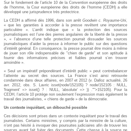
Sur le fondement de l’article 10 de la Convention européenne des droits
de l’homme, la Cour européenne des droits de l’homme (CEDH) a elle
développé une jurisprudence très protectrice.
La CEDH a affirmé dès 1996, dans son arrêt
Goodwin c. Royaume-Uni
,
« que les garanties à accorder à la presse revêtent une importance
particulière ». L’arrêt indique que « la protection des sources
journalistiques est l’une des pierres angulaires de la liberté de la presse
», « l’absence d’une telle protection pourrait dissuader les sources
journalistiques d’aider la presse à informer le public sur des questions
d’intérêt général. En conséquence, la presse pourrait être moins à même
de jouer son rôle indispensable de "chien de garde" et son aptitude à
fournir des informations précises et fiables pourrait s’en trouver
amoindrie ».
« Seul un impératif prépondérant d’intérêt public » peut contrebalancer
l’atteinte au secret des sources. La France s’est ainsi retrouvée
condamnée dans deux affaires, en 2007 et 2012 (v. Dalloz actualité, 26
avr. 2012, obs. S. Lavric
isset(node/152105) ? node/152105 : NULL,
'fragment' => isset() ? : NULL, 'absolute' => )) .'"'>152105
). Pour la
CEDH, l’article 10 protège non seulement l’expression mais également le
travail des journalistes, « chiens de garde » de la démocratie.
Un contexte inquiétant, un débouché possible
Ces décisions sont prises dans un contexte inquiétant pour le travail des
journalistes. Certains ministres, y compris par la ministre de la culture,
n’ont pas hésité à invoquer des poursuites judiciaires afin de trouver les
sources ayant fait fuiter des documents. Cette chasse à la source ne