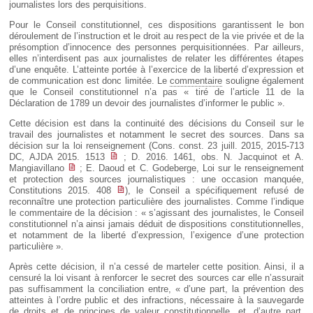
journalistes lors des perquisitions.
Pour le Conseil constitutionnel, ces dispositions garantissent le bon
déroulement de l’instruction et le droit au respect de la vie privée et de la
présomption d’innocence des personnes perquisitionnées. Par ailleurs,
elles n’interdisent pas aux journalistes de relater les différentes étapes
d’une enquête. L’atteinte portée à l’exercice de la liberté d’expression et
de communication est donc limitée. Le
commentaire
souligne également
que le Conseil constitutionnel n’a pas « tiré de l’article 11 de la
Déclaration de 1789 un devoir des journalistes d’informer le public ».
Cette décision est dans la continuité des décisions du Conseil sur le
travail des journalistes et notamment le secret des sources. Dans sa
décision sur la loi renseignement (Cons. const. 23 juill. 2015, 2015-713
DC, AJDA 2015. 1513
; D. 2016. 1461, obs. N. Jacquinot et A.
Mangiavillano
; E. Daoud et C. Godeberge, Loi sur le renseignement
et protection des sources journalistiques : une occasion manquée,
Constitutions 2015. 408
), le Conseil a spécifiquement refusé de
reconnaître une protection particulière des journalistes. Comme l’indique
le commentaire de la décision : « s’agissant des journalistes, le Conseil
constitutionnel n’a ainsi jamais déduit de dispositions constitutionnelles,
et notamment de la liberté d’expression, l’exigence d’une protection
particulière ».
Après cette décision, il n’a cessé de marteler cette position. Ainsi, il a
censuré la loi visant à renforcer le secret des sources car elle n’assurait
pas suffisamment la conciliation entre, « d’une part, la prévention des
atteintes à l’ordre public et des infractions, nécessaire à la sauvegarde
de droits et de principes de valeur constitutionnelle, et, d’autre part,