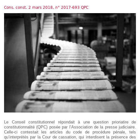
Déplier
Européen
Cons. const. 2 mars 2018, n° 2017-693 QPC
Déplier
Immobilier
Déplier
IP/IT
et
Déplier
Communication
Pénal
Déplier
Social
Déplier
Avocat
Le Conseil constitutionnel répondait à une question prioriatire de
constitutionnalité (QPC) posée par l’Association de la presse judiciaire.
Celle-ci contestait les articles du code de procédure pénale, tels
qu’interprétés par la Cour de cassation, qui interdisent la présence des