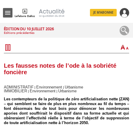
JE M'ABONNE
Menu
ÉDITION DU 10 JUILLET 2026
Éditions précédentes
R
e
c
h
e
r
c
Les fausses notes de l’ode à la sobriété
h
foncière
e
ADMINISTRATIF
Environnement
Urbanisme
|
|
IMMOBILIER
Environnement
Urbanisme
|
|
Déplier
Les contempteurs de la politique de zéro artificialisation nette (ZAN)
Administratif
– qui semblent se faire de plus en plus nombreux au fil du temps –
font désormais feu de tout bois pour dénoncer les nombreuses
Déplier
apories dont souffrirait le dispositif dans sa forme actuelle et qui
Affaires
obèreraient l’effectivité réelle à terme de l’objectif de suppression
Déplier
de toute artificialisation nette à l’horizon 2050.
Civil