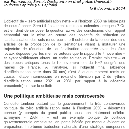
Déplier
par
Emmanuelle Bornet, Doctorante en droit public Université
Toulouse Capitole (UT Capitole)
Européen
le 6 décembre 2024
Déplier
Immobilier
L’objectif de « zéro artificialisation nette » à l’horizon 2050 ne laisse pas
Déplier
de nous étonner. Sera-t-il finalement remis aux calendes grecques ? On
IP/IT
est en droit de se poser la question au vu des conclusions d’un rapport
et
sénatorial sur la mise en œuvre des objectifs de réduction de
Déplier
Communication
l’artificialisation des sols rendu public le 9 octobre, de la teneur des cinq
Pénal
articles de la proposition de loi sénatoriale visant à instaurer une
Déplier
trajectoire de réduction de l’artificialisation concertée avec les élus
Social
locaux déposée (par les mêmes auteurs que le rapport) le 7 novembre –
et ayant visiblement obtenu un entier soutien du Premier ministre – et
Déplier
e
des propos critiques tenus le 19 novembre lors du 106
congrès des
Avocat
maires de France. À l’analyse, si l’objectif final (absence
d’artificialisation nette dans 30 ans) n’est à aucun moment remis en
cause, l’étape intermédiaire en revanche (division par 2 du rythme
d’artificialisation entre 2021 et 2031 par rapport à la décennie
précédente) est sur la sellette.
Une politique ambitieuse mais controversée
Conduite tambour battant par le gouvernement, la très controversée
politique de zéro artificialisation nette à l’horizon 2050 – désormais
connue (y compris du grand public) sous son tristement célèbre
acronyme « ZAN » – est un exemple topique de politique
gouvernementale ambitieuse, en partie bâclée par manque évident de
préparation. Infortunée traduction nationale d’une stratégie européenne