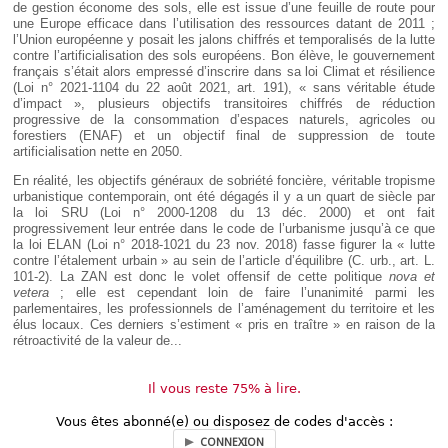
de gestion économe des sols, elle est issue d’une feuille de route pour
une Europe efficace dans l’utilisation des ressources datant de 2011 ;
l’Union européenne y posait les jalons chiffrés et temporalisés de la lutte
contre l’artificialisation des sols européens. Bon élève, le gouvernement
français s’était alors empressé d’inscrire dans sa loi Climat et résilience
(Loi n° 2021-1104 du 22 août 2021, art. 191), « sans véritable étude
d’impact », plusieurs objectifs transitoires chiffrés de réduction
progressive de la consommation d’espaces naturels, agricoles ou
forestiers (ENAF) et un objectif final de suppression de toute
artificialisation nette en 2050.
En réalité, les objectifs généraux de sobriété foncière, véritable tropisme
urbanistique contemporain, ont été dégagés il y a un quart de siècle par
la loi SRU (Loi n° 2000-1208 du 13 déc. 2000) et ont fait
progressivement leur entrée dans le code de l’urbanisme jusqu’à ce que
la loi ELAN (Loi n° 2018-1021 du 23 nov. 2018) fasse figurer la « lutte
contre l’étalement urbain » au sein de l’article d’équilibre (C. urb., art. L.
101-2). La ZAN est donc le volet offensif de cette politique
nova et
vetera
; elle est cependant loin de faire l’unanimité parmi les
parlementaires, les professionnels de l’aménagement du territoire et les
élus locaux. Ces derniers s’estiment « pris en traître » en raison de la
rétroactivité de la valeur de...
Il vous reste 75% à lire.
Vous êtes abonné(e) ou disposez de codes d'accès :
CONNEXION