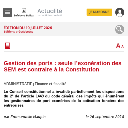
JE M'ABONNE
Menu
ÉDITION DU 10 JUILLET 2026
Éditions précédentes
R
e
c
h
e
r
c
Gestion des ports : seule l’exonération des
h
SEM est contraire à la Constitution
e
ADMINISTRATIF
Finance et fiscalité
|
Le Conseil constitutionnel a invalidé partiellement les dispositions
Déplier
du 2° de l’article 1449 du code général des impôts qui énumèrent
Administratif
les gestionnaires de port exonérées de la cotisation foncière des
entreprises.
Déplier
Affaires
par
Emmanuelle Maupin
le 26 septembre 2018
Déplier
Civil