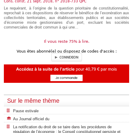
Cons. const. 21 sept. 2018, n° 2018-733 QPC
Déplier
Européen
Le requérant, à l’origine de la question prioritaire de constitutionnalité,
reprochait à ces dispositions de réserver le bénéfice de l’exonération aux
Déplier
collectivités territoriales, aux établissements publics et aux sociétés
Immobilier
d’économie mixte gestionnaires d’un port, excluant les sociétés
Déplier
commerciales de droit commun à qui une...
IP/IT
et
Déplier
Communication
Il vous reste 75% à lire.
Pénal
Déplier
Vous êtes abonné(e) ou disposez de codes d'accès :
Social
CONNEXION
Déplier
Avocat
Sur le même thème
Pause estivale
Au Journal officiel du
La notification du droit de se taire dans les procédures de
régulation de l’économie : le Conseil constitutionnel persiste et