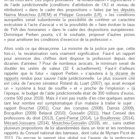
de l’aide juridictionnelle (conditions d’attribution de l’AJ et niveau de
rétribution) « dans le cadre des propositions » faites par
les députés
Naïma Moutchou (LREM) et Philippe Gosselin (LR)
, « les conditions
auxquelles serait subordonnée la possibilité de conférer un caractère
exécutoire à l’acte d’avocat » et la possibilité de « faire évoluer le taux
de TVA des honoraires » dans le cadre des dispositions européennes.
Dominique Perben pourra, s’il le souhaite, proposer d’autres pistes
« pour améliorer les conditions d’exercice de la profession ».
Alors voilà ce qui désarçonne. La ministre de la justice jure que, cette
fois-ci, la revalorisation sera vraiment significative. Faut-il un rapport
pour annoncer des chiffres dont dispose la profession depuis des
dizaines d’années ? Pour de nombreux avocats, le minimum serait de
doubler les unités de valeur (32 € actuellement). Faut-il d’ailleurs
rappeler que le futur « rapport Perben » s’ajoutera à
la dizaine de
rapports
rendus pour sauver l’aide juridictionnelle. Le plus souvent cité
est celui de l’ancien sénateur Roland du Luart (2007), qui avait évoqué
un « système à bout de souffle » et « proche de l’implosion » (à
l’époque, le budget de l’aide juridictionnelle était de 300 millions d’euros,
contre 500 pour 2019). Mais il n’est pas inutile d’en citer quelques autres
tant leur nombre est symptomatique d’un malaise à traiter le sujet :
rapport Bouchet (2001), Cour des comptes (2008), Darrois (2009),
Bocquillon (2009) Belaval (2010), Gosselin (2011), Haut Conseil des
professions du droit (2013),
Carré-Pierrat
(2014),
Le Bouillonnec
(2014),
Mézard-Joissains
(2014),
Moutchou-Gosselin
(2019), etc., sans oublier
plusieurs propositions de loi abandonnées dans un tiroir et les nombreux
rapports du Conseil national des barreaux, dont celui de Myriam Picot de
2013. Ou encore le rapport plus global sur
l’avenir de la profession
,