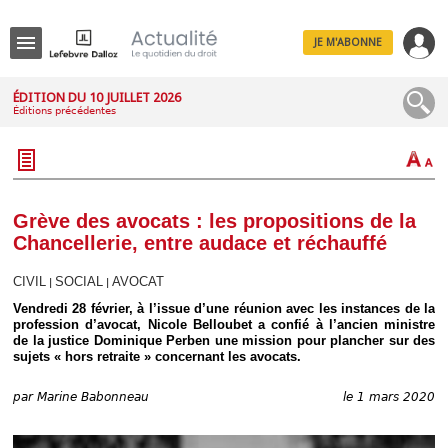
JE M'ABONNE
Menu
ÉDITION DU 10 JUILLET 2026
Éditions précédentes
R
e
c
h
e
r
c
Grève des avocats : les propositions de la
h
Chancellerie, entre audace et réchauffé
e
CIVIL
SOCIAL
AVOCAT
|
|
Vendredi 28 février, à l’issue d’une réunion avec les instances de la
profession d’avocat, Nicole Belloubet a confié à l’ancien ministre
Déplier
de la justice Dominique Perben une mission pour plancher sur des
Administratif
sujets « hors retraite » concernant les avocats.
Déplier
Affaires
par
Marine Babonneau
le 1 mars 2020
Déplier
Civil