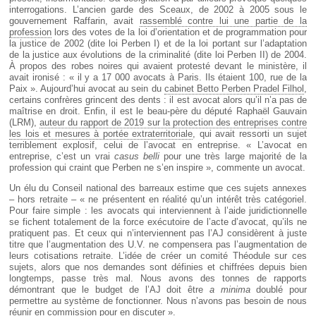
interrogations. L’ancien garde des Sceaux, de 2002 à 2005 sous le
gouvernement Raffarin, avait
rassemblé contre lui une partie de la
profession
lors des votes de la loi d’orientation et de programmation pour
la justice de 2002 (dite loi Perben I) et de la loi portant sur l’adaptation
de la justice aux évolutions de la criminalité (dite loi Perben II) de 2004.
À propos des robes noires qui avaient protesté devant le ministère, il
avait ironisé : « il y a 17 000 avocats à Paris. Ils étaient 100, rue de la
Paix ». Aujourd’hui avocat au sein du
cabinet Betto Perben Pradel Filhol
,
certains confrères grincent des dents : il est avocat alors qu’il n’a pas de
maîtrise en droit. Enfin, il est le beau-père du député Raphaël Gauvain
(LRM),
auteur du rapport de 2019 sur la protection des entreprises contre
les lois et mesures à portée extraterritoriale
, qui avait ressorti un sujet
terriblement explosif, celui de l’avocat en entreprise. « L’avocat en
entreprise, c’est un vrai
casus belli
pour une très large majorité de la
profession qui craint que Perben ne s’en inspire », commente un avocat.
Un élu du Conseil national des barreaux estime que ces sujets annexes
– hors retraite – « ne présentent en réalité qu’un intérêt très catégoriel.
Pour faire simple : les avocats qui interviennent à l’aide juridictionnelle
se fichent totalement de la force exécutoire de l’acte d’avocat, qu’ils ne
pratiquent pas. Et ceux qui n’interviennent pas l’AJ considèrent à juste
titre que l’augmentation des U.V. ne compensera pas l’augmentation de
leurs cotisations retraite. L’idée de créer un comité Théodule sur ces
sujets, alors que nos demandes sont définies et chiffrées depuis bien
longtemps, passe très mal. Nous avons des tonnes de rapports
démontrant que le budget de l’AJ doit être
a minima
doublé pour
permettre au système de fonctionner. Nous n’avons pas besoin de nous
réunir en commission pour en discuter ».