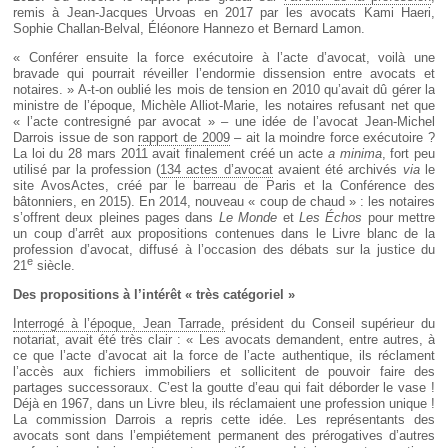
remis à Jean-Jacques Urvoas en 2017 par les avocats Kami Haeri,
Sophie Challan-Belval, Éléonore Hannezo et Bernard Lamon.
« Conférer ensuite la force exécutoire à l’acte d’avocat, voilà une
bravade qui pourrait réveiller l’endormie dissension entre avocats et
notaires. » A-t-on oublié les mois de tension en 2010 qu’avait dû gérer la
ministre de l’époque, Michèle Alliot-Marie, les notaires refusant net que
« l’acte contresigné par avocat » – une idée de l’avocat Jean-Michel
Darrois issue de son
rapport de 2009
– ait la moindre force exécutoire ?
La loi du 28 mars 2011 avait finalement créé un acte
a minima
, fort peu
utilisé par la profession (
134 actes d’avocat
avaient été archivés
via
le
site AvosActes, créé par le barreau de Paris et la Conférence des
bâtonniers, en 2015). En 2014, nouveau « coup de chaud » : les notaires
s’offrent deux pleines pages dans
Le Monde
et
Les Échos
pour mettre
un coup d’arrêt aux propositions contenues dans le Livre blanc de la
profession d’avocat, diffusé à l’occasion des débats sur la justice du
e
21
siècle.
Des propositions à l’intérêt «
très catégoriel
»
Interrogé à l’époque, Jean Tarrade,
président du Conseil supérieur du
notariat, avait été très clair : « Les avocats demandent, entre autres, à
ce que l’acte d’avocat ait la force de l’acte authentique, ils réclament
l’accès aux fichiers immobiliers et sollicitent de pouvoir faire des
partages successoraux. C’est la goutte d’eau qui fait déborder le vase !
Déjà en 1967, dans un Livre bleu, ils réclamaient une profession unique !
La commission Darrois a repris cette idée. Les représentants des
avocats sont dans l’empiétement permanent des prérogatives d’autres