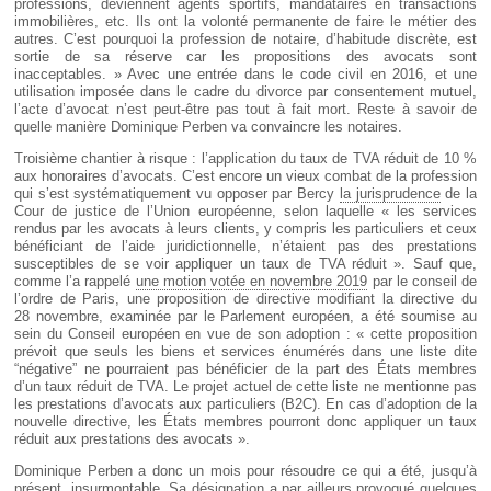
professions, deviennent agents sportifs, mandataires en transactions
immobilières, etc. Ils ont la volonté permanente de faire le métier des
autres. C’est pourquoi la profession de notaire, d’habitude discrète, est
sortie de sa réserve car les propositions des avocats sont
inacceptables. » Avec une entrée dans le code civil en 2016, et une
utilisation imposée dans le cadre du divorce par consentement mutuel,
l’acte d’avocat n’est peut-être pas tout à fait mort. Reste à savoir de
quelle manière Dominique Perben va convaincre les notaires.
Troisième chantier à risque : l’application du taux de TVA réduit de 10 %
aux honoraires d’avocats. C’est encore un vieux combat de la profession
qui s’est systématiquement vu opposer par Bercy
la jurisprudence
de la
Cour de justice de l’Union européenne, selon laquelle « les services
rendus par les avocats à leurs clients, y compris les particuliers et ceux
bénéficiant de l’aide juridictionnelle, n’étaient pas des prestations
susceptibles de se voir appliquer un taux de TVA réduit ». Sauf que,
comme l’a rappelé
une motion votée en novembre 2019
par le conseil de
l’ordre de Paris, une proposition de directive modifiant la directive du
28 novembre, examinée par le Parlement européen, a été soumise au
sein du Conseil européen en vue de son adoption : « cette proposition
prévoit que seuls les biens et services énumérés dans une liste dite
“négative” ne pourraient pas bénéficier de la part des États membres
d’un taux réduit de TVA. Le projet actuel de cette liste ne mentionne pas
les prestations d’avocats aux particuliers (B2C). En cas d’adoption de la
nouvelle directive, les États membres pourront donc appliquer un taux
réduit aux prestations des avocats ».
Dominique Perben a donc un mois pour résoudre ce qui a été, jusqu’à
présent, insurmontable. Sa désignation a par ailleurs provoqué quelques