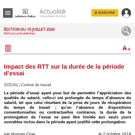
JE M'ABONNE
Menu
ÉDITION DU 10 JUILLET 2026
Éditions précédentes
R
e
c
h
e
r
c
Impact des RTT sur la durée de la période
h
d’essai
e
SOCIAL
Contrat de travail
|
La période d’essai ayant pour but de permettre l’appréciation des
qualités du salarié, celle-ci est prolongée du temps d’absence du
Déplier
salarié, tel que celui résultant de la prise de jours de récupération
Administratif
du temps de travail ; qu’en l’absence de dispositions
Déplier
conventionnelles ou contractuelles contraires, la durée de la
Affaires
prolongation de l’essai ne peut être limitée aux seuls jours
ouvrables inclus dans la période ayant justifié cette prolongation.
Déplier
Civil
par
Hugues Ciray
le 2 octobre 2019