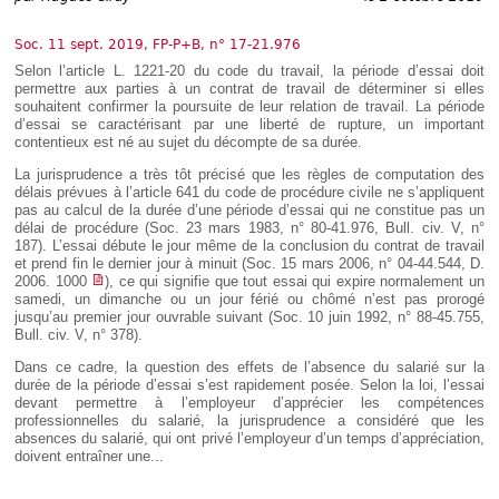
Déplier
Européen
Soc. 11 sept. 2019, FP-P+B, n° 17-21.976
Déplier
Immobilier
Selon l’article L. 1221-20 du code du travail, la période d’essai doit
permettre aux parties à un contrat de travail de déterminer si elles
Déplier
souhaitent confirmer la poursuite de leur relation de travail. La période
IP/IT
d’essai se caractérisant par une liberté de rupture, un important
et
Déplier
contentieux est né au sujet du décompte de sa durée.
Communication
Pénal
La jurisprudence a très tôt précisé que les règles de computation des
Déplier
délais prévues à l’article 641 du code de procédure civile ne s’appliquent
Social
pas au calcul de la durée d’une période d’essai qui ne constitue pas un
délai de procédure (Soc. 23 mars 1983, n° 80-41.976, Bull. civ. V, n°
Déplier
187). L’essai débute le jour même de la conclusion du contrat de travail
Avocat
et prend fin le dernier jour à minuit (Soc. 15 mars 2006, n° 04-44.544, D.
2006. 1000
), ce qui signifie que tout essai qui expire normalement un
samedi, un dimanche ou un jour férié ou chômé n’est pas prorogé
jusqu’au premier jour ouvrable suivant (Soc. 10 juin 1992, n° 88-45.755,
Bull. civ. V, n° 378).
Dans ce cadre, la question des effets de l’absence du salarié sur la
durée de la période d’essai s’est rapidement posée. Selon la loi, l’essai
devant permettre à l’employeur d’apprécier les compétences
professionnelles du salarié, la jurisprudence a considéré que les
absences du salarié, qui ont privé l’employeur d’un temps d’appréciation,
doivent entraîner une...