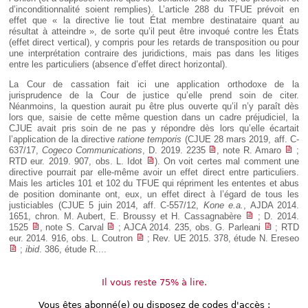
d’inconditionnalité soient remplies). L’article 288 du TFUE prévoit en
effet que « la directive lie tout État membre destinataire quant au
résultat à atteindre », de sorte qu’il peut être invoqué contre les États
(effet direct vertical), y compris pour les retards de transposition ou pour
une interprétation contraire des juridictions, mais pas dans les litiges
entre les particuliers (absence d’effet direct horizontal).
La Cour de cassation fait ici une application orthodoxe de la
jurisprudence de la Cour de justice qu’elle prend soin de citer.
Néanmoins, la question aurait pu être plus ouverte qu’il n’y paraît dès
lors que, saisie de cette même question dans un cadre préjudiciel, la
CJUE avait pris soin de ne pas y répondre dès lors qu’elle écartait
l’application de la directive
ratione temporis
(CJUE 28 mars 2019, aff. C-
637/17,
Cogeco Communications
, D. 2019. 2235
, note R. Amaro
;
RTD eur. 2019. 907, obs. L. Idot
). On voit certes mal comment une
directive pourrait par elle-même avoir un effet direct entre particuliers.
Mais les articles 101 et 102 du TFUE qui répriment les ententes et abus
de position dominante ont, eux, un effet direct à l’égard de tous les
justiciables (CJUE 5 juin 2014, aff. C-557/12,
Kone e.a.
, AJDA 2014.
1651, chron. M. Aubert, E. Broussy et H. Cassagnabère
; D. 2014.
1525
, note S. Carval
; AJCA 2014. 235, obs. G. Parleani
; RTD
eur. 2014. 916, obs. L. Coutron
; Rev. UE 2015. 378, étude N. Ereseo
;
ibid
. 386, étude R....
Il vous reste 75% à lire.
Vous êtes abonné(e) ou disposez de codes d'accès :