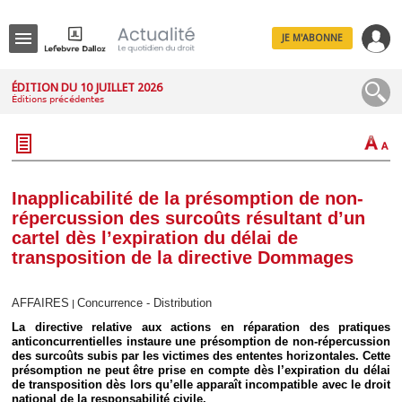
JE M'ABONNE
Menu
ÉDITION DU 10 JUILLET 2026
Éditions précédentes
R
e
c
h
e
r
c
Inapplicabilité de la présomption de non-
h
répercussion des surcoûts résultant d’un
e
cartel dès l’expiration du délai de
transposition de la directive Dommages
Déplier
AFFAIRES
Concurrence - Distribution
|
Administratif
La directive relative aux actions en réparation des pratiques
Déplier
anticoncurrentielles instaure une présomption de non-répercussion
Affaires
des surcoûts subis par les victimes des ententes horizontales. Cette
Déplier
présomption ne peut être prise en compte dès l’expiration du délai
Civil
de transposition dès lors qu’elle apparaît incompatible avec le droit
national de la responsabilité civile.