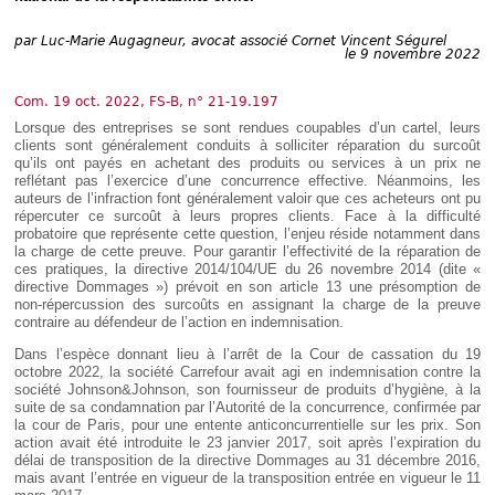
Déplier
Européen
par
Luc-Marie Augagneur, avocat associé Cornet Vincent Ségurel
Déplier
le 9 novembre 2022
Immobilier
Déplier
Com. 19 oct. 2022, FS-B, n° 21-19.197
IP/IT
et
Lorsque des entreprises se sont rendues coupables d’un cartel, leurs
Déplier
Communication
clients sont généralement conduits à solliciter réparation du surcoût
Pénal
qu’ils ont payés en achetant des produits ou services à un prix ne
reflétant pas l’exercice d’une concurrence effective. Néanmoins, les
Déplier
auteurs de l’infraction font généralement valoir que ces acheteurs ont pu
Social
répercuter ce surcoût à leurs propres clients. Face à la difficulté
Déplier
probatoire que représente cette question, l’enjeu réside notamment dans
Avocat
la charge de cette preuve. Pour garantir l’effectivité de la réparation de
ces pratiques, la directive 2014/104/UE du 26 novembre 2014 (dite «
directive Dommages ») prévoit en son article 13 une présomption de
non-répercussion des surcoûts en assignant la charge de la preuve
contraire au défendeur de l’action en indemnisation.
Dans l’espèce donnant lieu à l’arrêt de la Cour de cassation du 19
octobre 2022, la société Carrefour avait agi en indemnisation contre la
société Johnson&Johnson, son fournisseur de produits d’hygiène, à la
suite de sa condamnation par l’Autorité de la concurrence, confirmée par
la cour de Paris, pour une entente anticoncurrentielle sur les prix. Son
action avait été introduite le 23 janvier 2017, soit après l’expiration du
délai de transposition de la directive Dommages au 31 décembre 2016,
mais avant l’entrée en vigueur de la transposition entrée en vigueur le 11