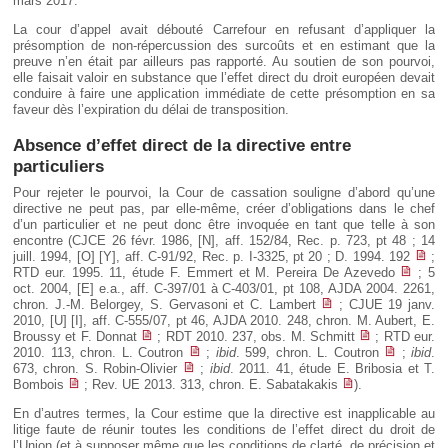
mars 2017.
La cour d’appel avait débouté Carrefour en refusant d’appliquer la
présomption de non-répercussion des surcoûts et en estimant que la
preuve n’en était par ailleurs pas rapporté. Au soutien de son pourvoi,
elle faisait valoir en substance que l’effet direct du droit européen devait
conduire à faire une application immédiate de cette présomption en sa
faveur dès l’expiration du délai de transposition.
Absence d’effet direct de la directive entre
particuliers
Pour rejeter le pourvoi, la Cour de cassation souligne d’abord qu’une
directive ne peut pas, par elle-même, créer d’obligations dans le chef
d’un particulier et ne peut donc être invoquée en tant que telle à son
encontre (CJCE 26 févr. 1986, [N], aff. 152/84, Rec. p. 723, pt 48 ; 14
juill. 1994, [O] [Y], aff. C-91/92, Rec. p. I-3325, pt 20 ; D. 1994. 192
;
RTD eur. 1995. 11, étude F. Emmert et M. Pereira De Azevedo
; 5
oct. 2004, [E] e.a., aff. C-397/01 à C-403/01, pt 108, AJDA 2004. 2261,
chron. J.-M. Belorgey, S. Gervasoni et C. Lambert
; CJUE 19 janv.
2010, [U] [I], aff. C-555/07, pt 46, AJDA 2010. 248, chron. M. Aubert, E.
Broussy et F. Donnat
; RDT 2010. 237, obs. M. Schmitt
; RTD eur.
2010. 113, chron. L. Coutron
;
ibid
. 599, chron. L. Coutron
;
ibid
.
673, chron. S. Robin-Olivier
;
ibid
. 2011. 41, étude E. Bribosia et T.
Bombois
; Rev. UE 2013. 313, chron. E. Sabatakakis
).
En d’autres termes, la Cour estime que la directive est inapplicable au
litige faute de réunir toutes les conditions de l’effet direct du droit de
l’Union (et à supposer même que les conditions de clarté, de précision et