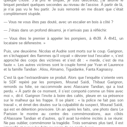
quelque chose. J’ai pris le briquet, je suis descendu, j’ai allumé le
briquet pendant quelques secondes au niveau de l’assise. À partir de là,
je n’ai pas vu le feu partir. Je suis remonté en me disant que c’était
complètement stupide.
— Vous ne vous êtes pas douté, avec un escalier en bois à côté ?
— J’étais dans un profond désarroi, je n’arrivais pas à réfléchir.
— Vous êtes le premier à appeler les pompiers, à 4h39. À 4h41, un
locataire se défenestre. »
Puis, une deuxième. Nicolas et Audrie sont morts sur le coup. Garignon,
en s’échappant des flammes qu’il voyait « dévorer tout l’escalier », s’est
approché des corps des victimes et s’est dit : « merde, c’est de ma
faute ». Les autres victimes sont le couple formé par Yvan et Laurence
et la famille Tandian : Aliou, Almamo, Tiguidanke, Fanta Kagnassy.
C’est là que l’extraordinaire se produit. Alors que l’enquête s’oriente vers
le SDF repéré par les pompiers, Mourad Saïdi, Thibaut Garignon,
remords ou folie, se raccommode avec Alassane Tandian, qui a tout
perdu. « À partir de ce moment, il s’est comporté comme un frère avec
moi », dit-il. Garignon l’invite à boire des cafés, pleure en sa présence
sur le malheur qui les frappe. Il se plaint : « la police ne fait pas son
travail », et émet des doutes sur la culpabilité du suspect, Mourad Saïdi,
qui est en détention provisoire. Un an après les faits, une photo dans Le
Parisien le montre au centre des commémorations, aux côtés
d’Alassane Tandian et d’autres, qu’il avait lui-même incités à se réunir.
Ne pas oublier, commémorer la tragédie. Trois semaines plus tard, il est