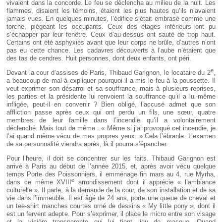
vivaient dans la concorde. Le feu se déclencha au milieu de la nuit. Les
flammes, disaient les témoins, étaient les plus hautes qu’ils n’avaient
jamais vues. En quelques minutes, l’édifice s’était embrasé comme une
torche, piégeant les occupants. Ceux des étages inférieurs ont pu
s’échapper par leur fenêtre. Ceux d’au-dessus ont sauté de trop haut.
Certains ont été asphyxiés avant que leur corps ne brûle, d’autres n’ont
pas eu cette chance. Les cadavres découverts à l’aube n’étaient que
des tas de cendres. Huit personnes, dont deux enfants, ont péri.
e
Devant la cour d’assises de Paris, Thibaud Garignon, le locataire du 2
,
a beaucoup de mal à expliquer pourquoi il a mis le feu à la poussette. Il
veut exprimer son désarroi et sa souffrance, mais à plusieurs reprises,
les parties et la présidente lui renvoient la souffrance qu’il a lui-même
infligée, peut-il en convenir ? Bien obligé, l’accusé admet que son
affliction passe après ceux qui ont perdu un fils, une sœur, quatre
membres de leur famille dans l’incendie qu’il a volontairement
déclenché. Mais tout de même : « Même si j’ai provoqué cet incendie, je
l’ai quand même vécu de mes propres yeux. » Cela l’ébranle. L’examen
de sa personnalité viendra après, là il pourra s’épancher.
Pour l’heure, il doit se concentrer sur les faits. Thibaud Garignon est
arrivé à Paris au début de l’année 2015, et, après avoir vécu quelque
temps Porte des Poissonniers, il emménage fin mars au 4, rue Myrha,
e
dans ce même XVIII
arrondissement dont il apprécie « l’ambiance
culturelle ». Il parle, à la demande de la cour, de son installation et de sa
vie dans l’immeuble. Il est âgé de 24 ans, porte une queue de cheval et
un tee-shirt manches courtes orné de dessins « My little pony », dont il
est un fervent adepte. Pour s’exprimer, il place le micro entre son visage
et la visière transparente qui lui tient lieu de masque. Quand