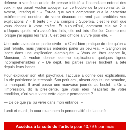
défense a versé un article de presse intitulé « l’incendiaire entend des
voix », qui paraît vouloir appuyer sur ce trouble de la personnalité. Un
avocat, interloqué : « Est-ce que vous comprenez que le caractère
extrêmement construit de votre discours ne rend pas crédibles vos
explications ? » Il tente : « J’ai compris : Superbia, c’est le nom que
vous donnez à votre colère. Et aujourd’hui, comment elle va ? »
« Depuis qu’elle m’a avoué les faits, elle est très dépitée. Comme moi
lorsque j’ai appris les faits. C’est très difficile à vivre pour elle. »
Une autre avocate de partie civile : « C’est bien pratique de dire qu’on a
tout refoulé, mais j’aimerais entendre parler un peu vrai. » Garignon se
lance dans une explication alambiquée. « Vous en êtes encore là,
Monsieur, à vouloir donner comme explications quelques lignes
incompréhensibles ? » De dépit, les parties civiles hochent la tête
depuis leurs bancs.
Pour expliquer son état psychique, l’accusé a donné ces explications.
La vie parisienne le stressait. Son petit ami, absent depuis une semaine,
lui manquait. Il avait passé une mauvaise journée au boulot. « On a
l’impression, dit la présidente, que vous êtes insatisfait de votre
condition, d’où vous vient cette aigreur permanente ?
— De ce que j’ai pu vivre dans mon enfance. »
Lundi et mardi, la cour examinera la personnalité de l’accusé.