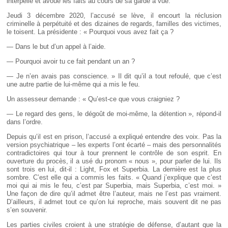
interpellé et avoue les faits au cours de sa garde à vue.
Jeudi 3 décembre 2020, l’accusé se lève, il encourt la réclusion
criminelle à perpétuité et des dizaines de regards, familles des victimes,
le toisent. La présidente : « Pourquoi vous avez fait ça ?
— Dans le but d’un appel à l’aide.
— Pourquoi avoir tu ce fait pendant un an ?
— Je n’en avais pas conscience. » Il dit qu’il a tout refoulé, que c’est
une autre partie de lui-même qui a mis le feu.
Un assesseur demande : « Qu’est-ce que vous craigniez ?
— Le regard des gens, le dégoût de moi-même, la détention », répond-il
dans l’ordre.
Depuis qu’il est en prison, l’accusé a expliqué entendre des voix. Pas la
version psychiatrique – les experts l’ont écarté – mais des personnalités
contradictoires qui tour à tour prennent le contrôle de son esprit. En
ouverture du procès, il a usé du pronom « nous », pour parler de lui. Ils
sont trois en lui, dit-il : Light, Fox et Superbia. La dernière est la plus
sombre. C’est elle qui a commis les faits. « Quand j’explique que c’est
moi qui ai mis le feu, c’est par Superbia, mais Superbia, c’est moi. »
Une façon de dire qu’il admet être l’auteur, mais ne l’est pas vraiment.
D’ailleurs, il admet tout ce qu’on lui reproche, mais souvent dit ne pas
s’en souvenir.
Les parties civiles croient à une stratégie de défense, d’autant que la