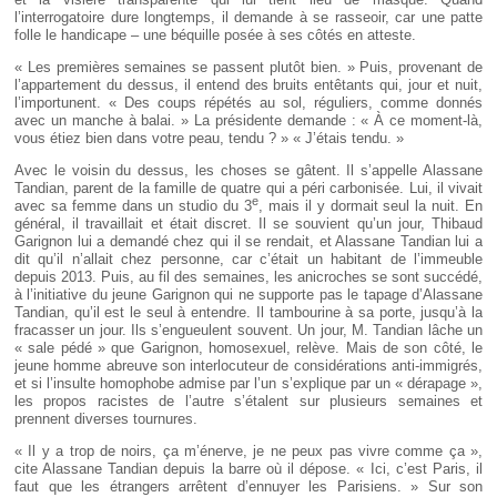
l’interrogatoire dure longtemps, il demande à se rasseoir, car une patte
folle le handicape – une béquille posée à ses côtés en atteste.
« Les premières semaines se passent plutôt bien. » Puis, provenant de
l’appartement du dessus, il entend des bruits entêtants qui, jour et nuit,
l’importunent. « Des coups répétés au sol, réguliers, comme donnés
avec un manche à balai. » La présidente demande : « À ce moment-là,
vous étiez bien dans votre peau, tendu ? » « J’étais tendu. »
Avec le voisin du dessus, les choses se gâtent. Il s’appelle Alassane
Tandian, parent de la famille de quatre qui a péri carbonisée. Lui, il vivait
e
avec sa femme dans un studio du 3
, mais il y dormait seul la nuit. En
général, il travaillait et était discret. Il se souvient qu’un jour, Thibaud
Garignon lui a demandé chez qui il se rendait, et Alassane Tandian lui a
dit qu’il n’allait chez personne, car c’était un habitant de l’immeuble
depuis 2013. Puis, au fil des semaines, les anicroches se sont succédé,
à l’initiative du jeune Garignon qui ne supporte pas le tapage d’Alassane
Tandian, qu’il est le seul à entendre. Il tambourine à sa porte, jusqu’à la
fracasser un jour. Ils s’engueulent souvent. Un jour, M. Tandian lâche un
« sale pédé » que Garignon, homosexuel, relève. Mais de son côté, le
jeune homme abreuve son interlocuteur de considérations anti-immigrés,
et si l’insulte homophobe admise par l’un s’explique par un « dérapage »,
les propos racistes de l’autre s’étalent sur plusieurs semaines et
prennent diverses tournures.
« Il y a trop de noirs, ça m’énerve, je ne peux pas vivre comme ça »,
cite Alassane Tandian depuis la barre où il dépose. « Ici, c’est Paris, il
faut que les étrangers arrêtent d’ennuyer les Parisiens. » Sur son