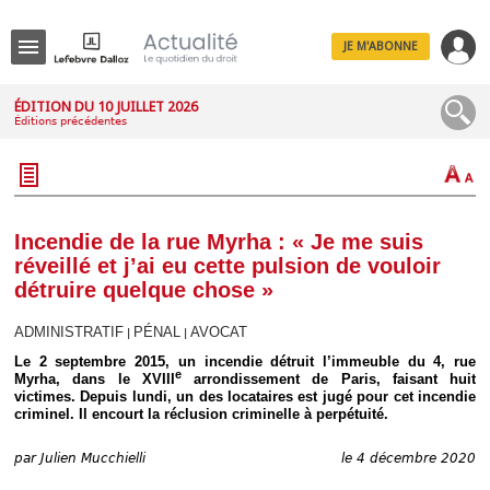
JE M'ABONNE
Menu
ÉDITION DU 10 JUILLET 2026
Éditions précédentes
R
e
c
h
e
r
c
Incendie de la rue Myrha : « Je me suis
h
réveillé et j’ai eu cette pulsion de vouloir
e
détruire quelque chose »
ADMINISTRATIF
PÉNAL
AVOCAT
|
|
Le 2 septembre 2015, un incendie détruit l’immeuble du 4, rue
Déplier
e
Myrha, dans le XVIII
arrondissement de Paris, faisant huit
Administratif
victimes. Depuis lundi, un des locataires est jugé pour cet incendie
Déplier
criminel. Il encourt la réclusion criminelle à perpétuité.
Affaires
Déplier
par
Julien Mucchielli
le 4 décembre 2020
Civil