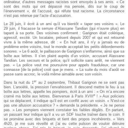
ordinateur, d’autres messages racistes sont envoyés à ses amis. « Ce
sont des mots qui ont dépassé ma pensée, dits sur le coup de
l’énervement », dit l’accusé, qui réfute tout racisme. La circonstance
n’est pas retenue par l’acte d’accusation.
Le 28 juin, il écrit à un ami qu’il va bientôt « taper ses voisins ». Le
29 juin, il fracasse la serrure d’Alassane Tandian (qui n’ouvre plus) en
tapant à sa porte. Des voisines confirment : Garignon était colérique,
agressif, excité. Un locataire, présent depuis 2007 et qui est retourné
vivre à la même adresse, dit : « En huit ans, il n’y a jamais eu de
problème entre voisins, tout le monde acceptait les petits débordements
sonores. » Le 6 août, le paillasson de Garignon s’enflamme, ainsi que sa
boîte aux lettres. Il s’en plaint auprès d’un voisin, accusant Alassane
Tandian. Les secours et la police, qu’il sollicite sans arrêt, ne viennent
pas. « La police veut me poursuivre pour appels frauduleux, car une
connasse [de la police] croit que je mens. » La suite du mois d’août se
passe sans accroc, le voilà même aimable avec son voisin.
er
Dans la nuit du 1
au 2 septembre, Thibaut Garignon ne se sent pas
bien. L’anxiété, la pression l’envahissent. Il descend mettre le feu à sa
boîte aux lettres, appelle les pompiers, écrit à un ami : « On m’a encore
e
cramé ma boîte aux lettres. Bienvenue à Paris XVIII
! » Aux policiers
qui se déplacent, il indique qu’il est en conflit avec un voisin. « N’est-ce
pas une allusion accusatrice ? » demande la présidente. « Je ne pense
pas. » Les pompiers viennent constater les faibles dégâts. En partant,
un passant leur indique qu’il a vu un SDF louche traîner dans le coin. Il
se promène avec des briquets et tient des propos incohérents. « Vers
4h20, je me suis réveillé et j’ai eu cette pulsion de vouloir détruire