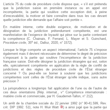
Déplier
L’article 75 du code de procédure civile dispose que, « s’il est prétendu
Européen
que la juridiction saisie en première instance ou en appel est
Déplier
incompétente, la partie qui soulève cette exception doit, à peine
Immobilier
d’irrecevabilité, la motiver et faire connaître dans tous les cas devant
quelle juridiction elle demande que l’affaire soit portée ».
Déplier
IP/IT
En matière interne, cette double exigence, de motivation et de
et
désignation de la juridiction prétendument compétente, est une
Déplier
Communication
Pénal
manifestation de l’exigence de loyauté qui pèse sur la partie contestant
la compétence (C. Chainais, F. Ferrand, L. Mayer et S. Guinchard,
Déplier
e
Procédure civile
, 35
éd., Dalloz, 2020, n° 1572).
Social
Lorsque le litige comporte un aspect international, l’article 75 s’impose
Déplier
également mais il devient nécessaire de déterminer le degré de précision
Avocat
s’imposant à la partie qui soulève l’incompétence de la juridiction
française saisie. Doit-elle désigner la juridiction étrangère qui est, selon
elle, spécialement compétente en application de la règle de conflit de
juridictions et des règles de procédure civile de l’État étranger
concerné ? Ou peut-elle se borner à soutenir que les juridictions
compétentes sont celles de l’État étranger qu’elle indique, sans autre
précision ?
La jurisprudence a longtemps fait application de l’une ou de l’autre de
ces deux orientations (Rép. internat.,
v°
Compétence internationale :
matière civile et commerciale, par H. Gaudemet-Tallon, n° 212).
Un arrêt de la chambre sociale du 22 janvier 1992 (n° 90-41.599, Rev.
crit. DIP 1992. 511, note H. Muir Watt
) a ainsi jugé que la partie qui