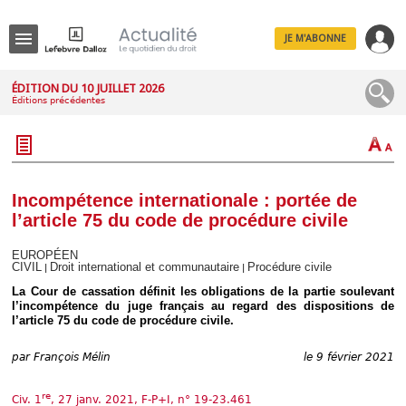
JE M'ABONNE
Menu
ÉDITION DU 10 JUILLET 2026
Éditions précédentes
R
e
c
h
e
r
c
Incompétence internationale : portée de
h
l’article 75 du code de procédure civile
e
EUROPÉEN
CIVIL
Droit international et communautaire
Procédure civile
|
|
La Cour de cassation définit les obligations de la partie soulevant
Déplier
l’incompétence du juge français au regard des dispositions de
Administratif
l’article 75 du code de procédure civile.
Déplier
Affaires
par
François Mélin
le 9 février 2021
Déplier
Civil
re
Civ. 1
, 27 janv. 2021, F-P+I, n° 19-23.461