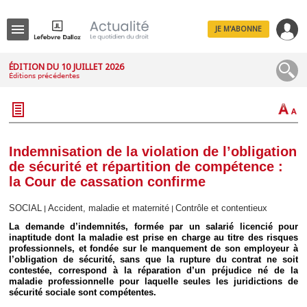
JE M'ABONNE
Menu
ÉDITION DU 10 JUILLET 2026
Éditions précédentes
R
e
c
h
e
r
c
Indemnisation de la violation de l’obligation
h
de sécurité et répartition de compétence :
e
la Cour de cassation confirme
SOCIAL
Accident, maladie et maternité
Contrôle et contentieux
|
|
La demande d’indemnités, formée par un salarié licencié pour
Déplier
inaptitude dont la maladie est prise en charge au titre des risques
Administratif
professionnels, et fondée sur le manquement de son employeur à
Déplier
l’obligation de sécurité, sans que la rupture du contrat ne soit
Affaires
contestée, correspond à la réparation d’un préjudice né de la
maladie professionnelle pour laquelle seules les juridictions de
Déplier
sécurité sociale sont compétentes.
Civil