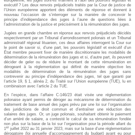
européenne, les juges sont-ils vraiment à l’abri des pouvoirs législatif et
exécutif ? Les deux renvois préjudiciels traités par la Cour de justice de
l’Union européenne apportent des éléments de réponse et donnent à
nouveau l’occasion de s’interroger sur la manière de concevoir le
principe d’indépendance des juges à l’aune de questions liées à
l’administration de la justice et précisément à la rémunération des juges.
Jugées en grande chambre en réponse aux renvois préjudiciels décidés
respectivement par un Tribunal d’arrondissement polonais et un Tribunal
administratif régional lituanien, ces deux affaires interrogent la Cour sur
le point de savoir si, d’une part, les pouvoirs législatif et exécutif d’un
État membre peuvent fixer de manière discrétionnaire les modalités de
détermination de la rémunération des juges et si, d’autre part, ils peuvent
décider de geler ou de réduire le montant de cette rémunération en
dérogeant à la réglementation qui définit de manière objective les
modalités de détermination de la rémunération des juges sans
contrevenir au principe d’indépendance des juges, tel que garanti par
l’article 19, § 1, alinéa 2, du Traité sur l’Union européenne (TUE), lu en
combinaison avec l’article 2 du TUE.
En l’espèce, dans l’affaire C-146/23 était visée une réglementation
polonaise ayant permis de déroger au mécanisme de détermination du
traitement de base annuel des juges prévu par une loi sur l’organisation
des juridictions de droit commun et d’entraîner une réduction des
salaires des juges. Or, un juge polonais, souhaitant obtenir le paiement
d’un arriéré de salaire, a contesté le calcul de sa rémunération fondée
non plus sur la base de la loi sur l’organisation pour la période allant du
er
1
juillet 2022 au 31 janvier 2023, mais sur la base d’une réglementation
dérogatoire (loi annuelle d’accompagnement du budget) ayant eu pour