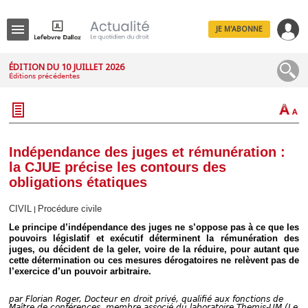
JE M'ABONNE
Menu
ÉDITION DU 10 JUILLET 2026
Éditions précédentes
R
e
c
h
e
r
c
Indépendance des juges et rémunération :
h
la CJUE précise les contours des
e
obligations étatiques
CIVIL
Procédure civile
|
Le principe d’indépendance des juges ne s’oppose pas à ce que les
Déplier
pouvoirs législatif et exécutif déterminent la rémunération des
Administratif
juges, ou décident de la geler, voire de la réduire, pour autant que
Déplier
cette détermination ou ces mesures dérogatoires ne relèvent pas de
Affaires
l’exercice d’un pouvoir arbitraire.
Déplier
Civil
par
Florian Roger, Docteur en droit privé, qualifié aux fonctions de
Maître de conférences, membre associé du laboratoire Themis-UM (Le