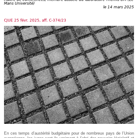
Déplier
Mans Université)
Européen
le 14 mars 2025
Déplier
Immobilier
CJUE 25 févr. 2025, aff. C-374/23
Déplier
IP/IT
et
Déplier
Communication
Pénal
Déplier
Social
Déplier
Avocat
En ces temps d’austérité budgétaire pour de nombreux pays de l’Union