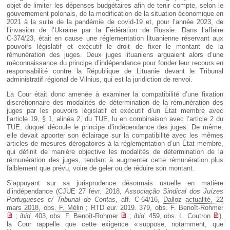
objet de limiter les dépenses budgétaires afin de tenir compte, selon le
gouvernement polonais, de la modification de la situation économique en
2021 à la suite de la pandémie de covid-19 et, pour l’année 2023, de
l’invasion de l’Ukraine par la Fédération de Russie. Dans l’affaire
C‑374/23, était en cause une réglementation lituanienne réservant aux
pouvoirs législatif et exécutif le droit de fixer le montant de la
rémunération des juges. Deux juges lituaniens arguaient alors d’une
méconnaissance du principe d’indépendance pour fonder leur recours en
responsabilité contre la République de Lituanie devant le Tribunal
administratif régional de Vilnius, qui est la juridiction de renvoi.
La Cour était donc amenée à examiner la compatibilité d’une fixation
discrétionnaire des modalités de détermination de la rémunération des
juges par les pouvoirs législatif et exécutif d’un État membre avec
l’article 19, § 1, alinéa 2, du TUE, lu en combinaison avec l’article 2 du
TUE, duquel découle le principe d’indépendance des juges. De même,
elle devait apporter son éclairage sur la compatibilité avec les mêmes
articles de mesures dérogatoires à la réglementation d’un État membre,
qui définit de manière objective les modalités de détermination de la
rémunération des juges, tendant à augmenter cette rémunération plus
faiblement que prévu, voire de geler ou de réduire son montant.
S’appuyant sur sa jurisprudence désormais usuelle en matière
d’indépendance (CJUE 27 févr. 2018,
Associação Sindical dos Juízes
Portugueses c/ Tribunal de Contas
, aff. C-64/16,
Dalloz actualité, 22
mars 2018, obs. F. Mélin
; RTD eur. 2019. 379, obs. F. Benoît-Rohmer
;
ibid
. 403, obs. F. Benoît-Rohmer
;
ibid
. 459, obs. L. Coutron
),
la Cour rappelle que cette exigence « suppose, notamment, que