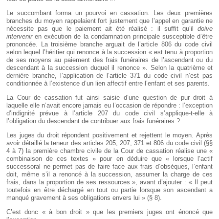
Le succombant forma un pourvoi en cassation. Les deux premières
branches du moyen rappelaient fort justement que l’appel en garantie ne
nécessite pas que le paiement ait été réalisé : il suffit qu’il
doive
intervenir
en exécution de la condamnation principale susceptible d’être
prononcée. La troisième branche arguait de l’article 806 du code civil
selon lequel l’héritier qui renonce à la succession « est tenu à proportion
de ses moyens au paiement des frais funéraires de l’ascendant ou du
descendant à la succession duquel il renonce ». Selon la quatrième et
dernière branche, l’application de l’article 371 du code civil n’est pas
conditionnée à l’existence d’un lien affectif entre l’enfant et ses parents.
La Cour de cassation fut ainsi saisie d’une question de pur droit à
laquelle elle n’avait encore jamais eu l’occasion de répondre : l’exception
d’indignité prévue à l’article 207 du code civil s’applique-t-elle à
l’obligation du descendant de contribuer aux frais funéraires ?
Les juges du droit répondent positivement et rejettent le moyen. Après
avoir détaillé la teneur des articles 205, 207, 371 et 806 du code civil (§§
4 à 7) la première chambre civile de la Cour de cassation réalise une «
combinaison de ces textes » pour en déduire que « lorsque l’actif
successoral ne permet pas de faire face aux frais d’obsèques, l’enfant
doit, même s’il a renoncé à la succession, assumer la charge de ces
frais, dans la proportion de ses ressources », avant d’ajouter : « Il peut
toutefois en être déchargé en tout ou partie lorsque son ascendant a
manqué gravement à ses obligations envers lui » (§ 8).
C’est donc « à bon droit » que les premiers juges ont énoncé que