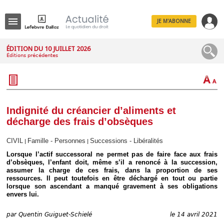
JE M'ABONNE
Menu
ÉDITION DU 10 JUILLET 2026
Éditions précédentes
R
e
c
h
e
r
c
Indignité du créancier d’aliments et
h
décharge des frais d’obsèques
e
CIVIL
Famille - Personnes
Successions - Libéralités
|
|
Lorsque l’actif successoral ne permet pas de faire face aux frais
d’obsèques, l’enfant doit, même s’il a renoncé à la succession,
Déplier
assumer la charge de ces frais, dans la proportion de ses
Administratif
ressources. Il peut toutefois en être déchargé en tout ou partie
Déplier
lorsque son ascendant a manqué gravement à ses obligations
Affaires
envers lui.
Déplier
Civil
par
Quentin Guiguet-Schielé
le 14 avril 2021