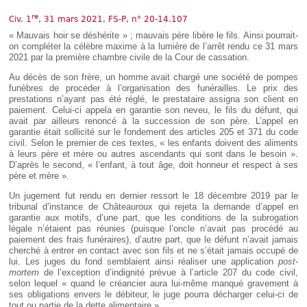
Déplier
Européen
re
Civ. 1
, 31 mars 2021, FS-P, n° 20-14.107
Déplier
« Mauvais hoir se déshérite » ; mauvais père libère le fils. Ainsi pourrait-
Immobilier
on compléter la célèbre maxime à la lumière de l’arrêt rendu ce 31 mars
2021 par la première chambre civile de la Cour de cassation.
Déplier
IP/IT
Au décès de son frère, un homme avait chargé une société de pompes
et
Déplier
funèbres de procéder à l’organisation des funérailles. Le prix des
Communication
Pénal
prestations n’ayant pas été réglé, le prestataire assigna son client en
paiement. Celui-ci appela en garantie son neveu, le fils du défunt, qui
Déplier
avait par ailleurs renoncé à la succession de son père. L’appel en
Social
garantie était sollicité sur le fondement des articles 205 et 371 du code
Déplier
civil. Selon le premier de ces textes, « les enfants doivent des aliments
Avocat
à leurs père et mère ou autres ascendants qui sont dans le besoin ».
D’après le second, «
l’enfant, à tout âge, doit honneur et respect à ses
père et mère ».
Un jugement fut rendu en dernier ressort le 18 décembre 2019 par le
tribunal d’instance de Châteauroux qui rejeta la demande d’appel en
garantie aux motifs, d’une part, que les conditions de la subrogation
légale n’étaient pas réunies (puisque l’oncle n’avait pas procédé au
paiement des frais funéraires), d’autre part, que le défunt n’avait jamais
cherché à entrer en contact avec son fils et ne s’était jamais occupé de
lui. Les juges du fond semblaient ainsi réaliser une application
post-
mortem
de l’exception d’indignité prévue à l’article 207 du code civil,
selon lequel « quand le créancier aura lui-même manqué gravement à
ses obligations envers le débiteur, le juge pourra décharger celui-ci de
tout ou partie de la dette alimentaire ».