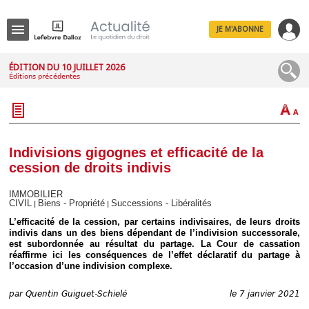
JE M'ABONNE
Menu
ÉDITION DU 10 JUILLET 2026
Éditions précédentes
R
e
c
h
e
r
c
Indivisions gigognes et efficacité de la
h
cession de droits indivis
e
IMMOBILIER
CIVIL
Biens - Propriété
Successions - Libéralités
|
|
L’efficacité de la cession, par certains indivisaires, de leurs droits
Déplier
indivis dans un des biens dépendant de l’indivision successorale,
Administratif
est subordonnée au résultat du partage. La Cour de cassation
réaffirme ici les conséquences de l’effet déclaratif du partage à
Déplier
l’occasion d’une indivision complexe.
Affaires
Déplier
par
Quentin Guiguet-Schielé
le 7 janvier 2021
Civil