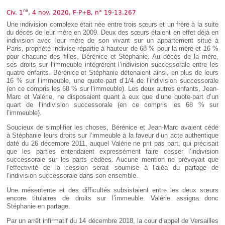
Déplier
Européen
re
Civ. 1
, 4 nov. 2020, F-P+B, n° 19-13.267
Déplier
Une indivision complexe était née entre trois sœurs et un frère à la suite
Immobilier
du décès de leur mère en 2009. Deux des sœurs étaient en effet déjà en
indivision avec leur mère de son vivant sur un appartement situé à
Déplier
Paris, propriété indivise répartie à hauteur de 68 % pour la mère et 16 %
IP/IT
pour chacune des filles, Bérénice et Stéphanie. Au décès de la mère,
et
Déplier
ses droits sur l’immeuble intégrèrent l’indivision successorale entre les
Communication
Pénal
quatre enfants. Bérénice et Stéphanie détenaient ainsi, en plus de leurs
16 % sur l’immeuble, une quote-part d’1/4 de l’indivision successorale
Déplier
(en ce compris les 68 % sur l’immeuble). Les deux autres enfants, Jean-
Social
Marc et Valérie, ne disposaient quant à eux que d’une quote-part d’un
Déplier
quart de l’indivision successorale (en ce compris les 68 % sur
Avocat
l’immeuble).
Soucieux de simplifier les choses, Bérénice et Jean-Marc avaient cédé
à Stéphanie leurs droits sur l’immeuble à la faveur d’un acte authentique
daté du 26 décembre 2011, auquel Valérie ne prit pas part, qui précisait
que les parties entendaient expressément faire cesser l’indivision
successorale sur les parts cédées. Aucune mention ne prévoyait que
l’effectivité de la cession serait soumise à l’aléa du partage de
l’indivision successorale dans son ensemble.
Une mésentente et des difficultés subsistaient entre les deux sœurs
encore titulaires de droits sur l’immeuble. Valérie assigna donc
Stéphanie en partage.
Par un arrêt infirmatif du 14 décembre 2018, la cour d’appel de Versailles