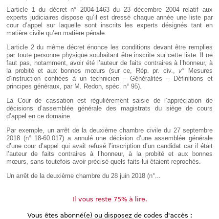
Déplier
L’article 1 du décret n° 2004-1463 du 23 décembre 2004 relatif aux
Européen
experts judiciaires dispose qu’il est dressé chaque année une liste par
Déplier
cour d’appel sur laquelle sont inscrits les experts désignés tant en
Immobilier
matière civile qu’en matière pénale.
Déplier
L’article 2 du même décret énonce les conditions devant être remplies
IP/IT
par toute personne physique souhaitant être inscrite sur cette liste. Il ne
et
Déplier
faut pas, notamment, avoir été l’auteur de faits contraires à l’honneur, à
Communication
Pénal
la probité et aux bonnes mœurs (sur ce, Rép. pr. civ.,
v°
Mesures
d’instruction confiées à un technicien – Généralités – Définitions et
Déplier
principes généraux, par M. Redon, spéc. n° 95).
Social
La Cour de cassation est régulièrement saisie de l’appréciation de
Déplier
Avocat
décisions d’assemblée générale des magistrats du siège de cours
d’appel en ce domaine.
Par exemple, un arrêt de la deuxième chambre civile du 27 septembre
2018 (n° 18-60.017) a annulé une décision d’une assemblée générale
d’une cour d’appel qui avait refusé l’inscription d’un candidat car il était
l’auteur de faits contraires à l’honneur, à la probité et aux bonnes
mœurs, sans toutefois avoir précisé quels faits lui étaient reprochés.
Un arrêt de la deuxième chambre du 28 juin 2018 (n°...
Il vous reste 75% à lire.
Vous êtes abonné(e) ou disposez de codes d'accès :