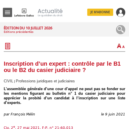
JE M'ABONNE
Menu
ÉDITION DU 10 JUILLET 2026
Éditions précédentes
R
e
c
h
e
r
c
Inscription d’un expert : contrôle par le B1
h
ou le B2 du casier judiciaire ?
e
CIVIL
Professions juridiques et judiciaires
|
L’assemblée générale d’une cour d’appel ne peut pas se fonder sur
les mentions figurant au bulletin n° 1 du casier judiciaire pour
Déplier
apprécier la probité d’un candidat à l’inscription sur une liste
Administratif
d’experts.
Déplier
Affaires
par
François Mélin
le 9 juin 2021
Déplier
Civil
e
Civ. 2
, 27 mai 2021, F-P, n° 21-60.013