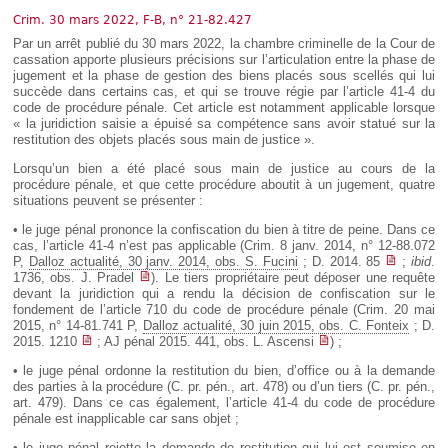
Déplier
Européen
Crim. 30 mars 2022, F-B, n° 21-82.427
Par un arrêt publié du 30 mars 2022, la chambre criminelle de la Cour de
Déplier
cassation apporte plusieurs précisions sur l’articulation entre la phase de
Immobilier
jugement et la phase de gestion des biens placés sous scellés qui lui
Déplier
succède dans certains cas, et qui se trouve régie par l’article 41-4 du
IP/IT
code de procédure pénale. Cet article est notamment applicable lorsque
et
« la juridiction saisie a épuisé sa compétence sans avoir statué sur la
Déplier
Communication
restitution des objets placés sous main de justice ».
Pénal
Déplier
Lorsqu’un bien a été placé sous main de justice au cours de la
Social
procédure pénale, et que cette procédure aboutit à un jugement, quatre
situations peuvent se présenter :
Déplier
Avocat
• le juge pénal prononce la confiscation du bien à titre de peine. Dans ce
cas, l’article 41-4 n’est pas applicable (Crim. 8 janv. 2014, n° 12-88.072
P,
Dalloz actualité, 30 janv. 2014, obs. S. Fucini
; D. 2014. 85
;
ibid
.
1736, obs. J. Pradel
). Le tiers propriétaire peut déposer une requête
devant la juridiction qui a rendu la décision de confiscation sur le
fondement de l’article 710 du code de procédure pénale (Crim. 20 mai
2015, n° 14-81.741 P,
Dalloz actualité, 30 juin 2015, obs. C. Fonteix
; D.
2015. 1210
; AJ pénal 2015. 441, obs. L. Ascensi
) ;
• le juge pénal ordonne la restitution du bien, d’office ou à la demande
des parties à la procédure (C. pr. pén., art. 478) ou d’un tiers (C. pr. pén.,
art. 479). Dans ce cas également, l’article 41-4 du code de procédure
pénale est inapplicable car sans objet ;
• le juge pénal rejette la demande de restitution qui lui est soumise en