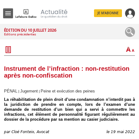
JE M'ABONNE
Menu
ÉDITION DU 10 JUILLET 2026
Éditions précédentes
R
e
c
h
e
r
c
Instrument de l’infraction : non-restitution
h
après non-confiscation
e
PÉNAL
Jugement
Peine et exécution des peines
|
|
La réhabilitation de plein droit d’une condamnation n’interdit pas à
Déplier
la juridiction de prendre en compte, lors de l’examen d’une
Administratif
demande de restitution d’un bien qui a servi à commettre les
infractions, cet élément de personnalité figurant régulièrement au
Déplier
dossier de la procédure par sa mention au casier judiciaire.
Affaires
Déplier
par
Cloé Fonteix, Avocat
le 19 mai 2022
Civil