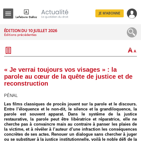
JE M'ABONNE
Menu
ÉDITION DU 10 JUILLET 2026
Éditions précédentes
R
e
c
h
e
r
c
« Je verrai toujours vos visages » : la
h
parole au cœur de la quête de justice et de
e
reconstruction
PÉNAL
Les films classiques de procès jouent sur la parole et le discours.
Déplier
Entre l’éloquence et le non-dit, le silence et la grandiloquence, la
Administratif
parole est souvent apparat. Dans le système de la justice
Déplier
restaurative, la parole peut être libératrice et réparatrice, elle ne
Affaires
cherche pas à convaincre mais au contraire à panser les plaies de
la victime, et à révéler à l’auteur d’une infraction les conséquences
Déplier
concrètes de ses actes. Renouer un dialogue sans chercher à juger
Civil
ou se substituer à la justice institutionnelle, voilà le noble défi de la