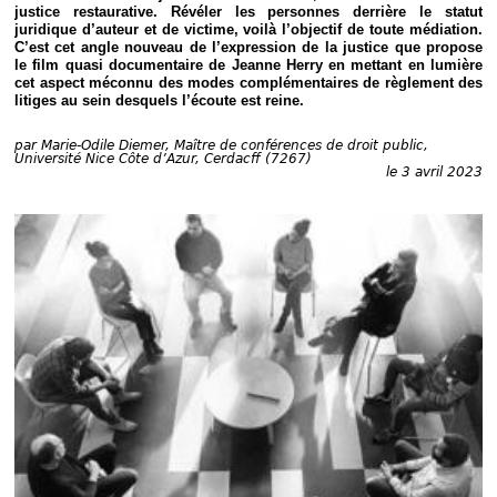
Déplier
justice restaurative. Révéler les personnes derrière le statut
Européen
juridique d’auteur et de victime, voilà l’objectif de toute médiation.
C’est cet angle nouveau de l’expression de la justice que propose
Déplier
le film quasi documentaire de Jeanne Herry en mettant en lumière
Immobilier
cet aspect méconnu des modes complémentaires de règlement des
Déplier
litiges au sein desquels l’écoute est reine.
IP/IT
et
Déplier
Communication
par
Marie-Odile Diemer, Maître de conférences de droit public,
Pénal
Université Nice Côte d’Azur, Cerdacff (7267)
le 3 avril 2023
Déplier
Social
Déplier
Avocat