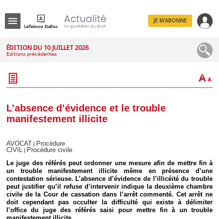
JE M'ABONNE
Menu
ÉDITION DU 10 JUILLET 2026
Éditions précédentes
R
e
c
h
e
r
c
L’absence d’évidence et le trouble
h
manifestement illicite
e
AVOCAT
Procédure
|
CIVIL
Procédure civile
|
Déplier
Le juge des référés peut ordonner une mesure afin de mettre fin à
Administratif
un trouble manifestement illicite même en présence d’une
contestation sérieuse. L’absence d’évidence de l’illicéité du trouble
Déplier
peut justifier qu’il refuse d’intervenir indique la deuxième chambre
Affaires
civile de la Cour de cassation dans l’arrêt commenté. Cet arrêt ne
Déplier
doit cependant pas occulter la difficulté qui existe à délimiter
Civil
l’office du juge des référés saisi pour mettre fin à un trouble
manifestement illicite…