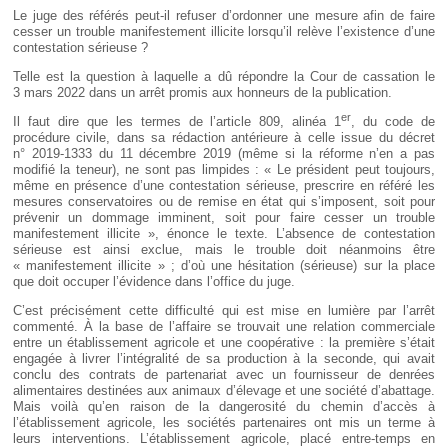
Le juge des référés peut-il refuser d’ordonner une mesure afin de faire
cesser un trouble manifestement illicite lorsqu’il relève l’existence d’une
contestation sérieuse ?
Telle est la question à laquelle a dû répondre la Cour de cassation le
3 mars 2022 dans un arrêt promis aux honneurs de la publication.
er
Il faut dire que les termes de l’article 809, alinéa 1
, du code de
procédure civile, dans sa rédaction antérieure à celle issue du décret
n° 2019-1333 du 11 décembre 2019 (même si la réforme n’en a pas
modifié la teneur), ne sont pas limpides : « Le président peut toujours,
même en présence d’une contestation sérieuse, prescrire en référé les
mesures conservatoires ou de remise en état qui s’imposent, soit pour
prévenir un dommage imminent, soit pour faire cesser un trouble
manifestement illicite », énonce le texte. L’absence de contestation
sérieuse est ainsi exclue, mais le trouble doit néanmoins être
« manifestement illicite » ; d’où une hésitation (sérieuse) sur la place
que doit occuper l’évidence dans l’office du juge.
C’est précisément cette difficulté qui est mise en lumière par l’arrêt
commenté. À la base de l’affaire se trouvait une relation commerciale
entre un établissement agricole et une coopérative : la première s’était
engagée à livrer l’intégralité de sa production à la seconde, qui avait
conclu des contrats de partenariat avec un fournisseur de denrées
alimentaires destinées aux animaux d’élevage et une société d’abattage.
Mais voilà qu’en raison de la dangerosité du chemin d’accès à
l’établissement agricole, les sociétés partenaires ont mis un terme à
leurs interventions. L’établissement agricole, placé entre-temps en