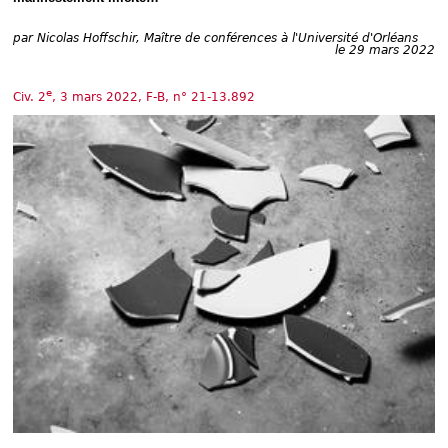
Déplier
Européen
par
Nicolas Hoffschir, Maître de conférences à l'Université d'Orléans
Déplier
le 29 mars 2022
Immobilier
Déplier
e
Civ. 2
, 3 mars 2022, F-B, n° 21-13.892
IP/IT
et
Déplier
Communication
Pénal
Déplier
Social
Déplier
Avocat