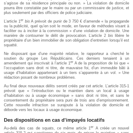
s’agisse de sa résidence principale ou non. » La violation de domicile
pourra être constatée par le maire ou par un commissaire de justice, et
plus seulement par des officiers de police judiciaire.
er
L’article 1
bis
A prévoit de punir de 3 750 € d’amende « la propagande
ou la publicité, quel qu’en soit le mode, en faveur de méthodes visant à
faciliter ou à inciter à la commission » d’une violation de domicile. Une
manière de contourner le délit de provocation. L’article 2
bis
libère le
propriétaire d’un bien immobilier de son obligation d’entretien lorsqu’il est
squatté.
Ne disposant que d’une majorité relative, le rapporteur a cherché le
soutien du groupe Les Républicains. Ces derniers tenaient à un
er
amendement qui inscrivait à l’article 1
A de la proposition de loi que «
l’occupation sans droit ni titre, de mauvaise foi, d’un immeuble bâti à
usage d’habitation appartenant à un tiers s’apparente à un vol. » Une
rédaction posant de nombreux problèmes.
Au final deux nouveaux délits seront créés par cet article. L’article 315-1
prévoit que « l’introduction ou le maintien dans un local à usage
d’habitation ou à usage économique » sans droit ni titre, et sans le
consentement du propriétaire sera puni de trois ans d’emprisonnement.
Cette nouvelle infraction se surajoute à la violation de domicile et
déborde vers les locaux à usage économique.
Des dispositions en cas d’impayés locatifs
er
Au-delà des cas de squats, ce même article 1
A créée un nouvel
article 315-2 qui sanctionne de six mois de prison le maintien « sans