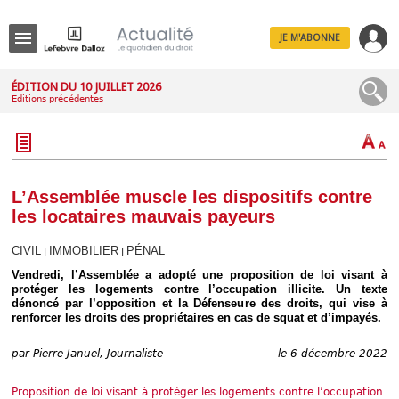
JE M'ABONNE
Menu
ÉDITION DU 10 JUILLET 2026
Éditions précédentes
R
e
c
h
e
r
c
L’Assemblée muscle les dispositifs contre
h
les locataires mauvais payeurs
e
CIVIL
IMMOBILIER
PÉNAL
|
|
Vendredi, l’Assemblée a adopté une proposition de loi visant à
protéger les logements contre l’occupation illicite. Un texte
Déplier
dénoncé par l’opposition et la Défenseure des droits, qui vise à
Administratif
renforcer les droits des propriétaires en cas de squat et d’impayés.
Déplier
Affaires
par
Pierre Januel, Journaliste
le 6 décembre 2022
Déplier
Civil
Proposition de loi visant à protéger les logements contre l’occupation