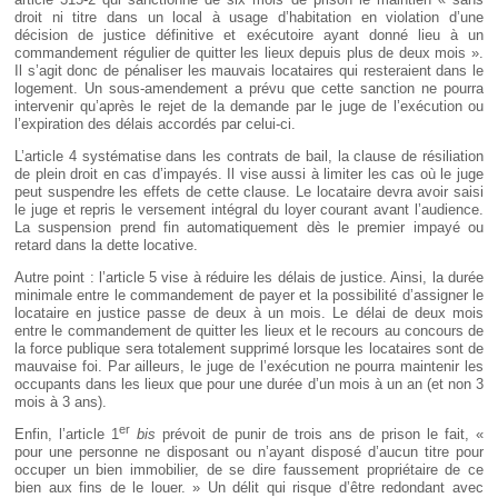
droit ni titre dans un local à usage d’habitation en violation d’une
décision de justice définitive et exécutoire ayant donné lieu à un
commandement régulier de quitter les lieux depuis plus de deux mois ».
Il s’agit donc de pénaliser les mauvais locataires qui resteraient dans le
logement. Un sous-amendement a prévu que cette sanction ne pourra
intervenir qu’après le rejet de la demande par le juge de l’exécution ou
l’expiration des délais accordés par celui-ci.
L’article 4 systématise dans les contrats de bail, la clause de résiliation
de plein droit en cas d’impayés. Il vise aussi à limiter les cas où le juge
peut suspendre les effets de cette clause. Le locataire devra avoir saisi
le juge et repris le versement intégral du loyer courant avant l’audience.
La suspension prend fin automatiquement dès le premier impayé ou
retard dans la dette locative.
Autre point : l’article 5 vise à réduire les délais de justice. Ainsi, la durée
minimale entre le commandement de payer et la possibilité d’assigner le
locataire en justice passe de deux à un mois. Le délai de deux mois
entre le commandement de quitter les lieux et le recours au concours de
la force publique sera totalement supprimé lorsque les locataires sont de
mauvaise foi. Par ailleurs, le juge de l’exécution ne pourra maintenir les
occupants dans les lieux que pour une durée d’un mois à un an (et non 3
mois à 3 ans).
er
Enfin, l’article 1
bis
prévoit de punir de trois ans de prison le fait, «
pour une personne ne disposant ou n’ayant disposé d’aucun titre pour
occuper un bien immobilier, de se dire faussement propriétaire de ce
bien aux fins de le louer. » Un délit qui risque d’être redondant avec