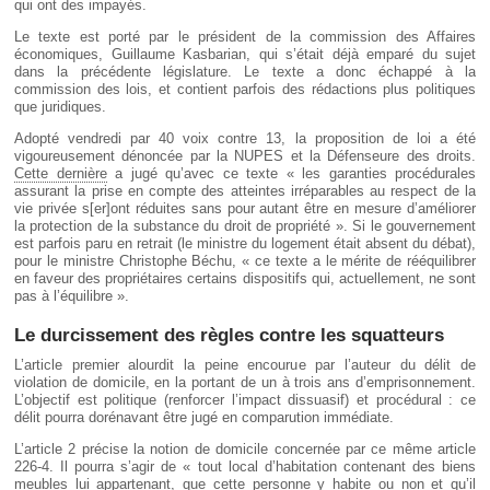
qui ont des impayés.
Le texte est porté par le président de la commission des Affaires
économiques, Guillaume Kasbarian, qui s’était déjà emparé du sujet
dans la précédente législature. Le texte a donc échappé à la
commission des lois, et contient parfois des rédactions plus politiques
que juridiques.
Adopté vendredi par 40 voix contre 13, la proposition de loi a été
vigoureusement dénoncée par la NUPES et la Défenseure des droits.
Cette dernière
a jugé qu’avec ce texte « les garanties procédurales
assurant la prise en compte des atteintes irréparables au respect de la
vie privée s[er]ont réduites sans pour autant être en mesure d’améliorer
la protection de la substance du droit de propriété ». Si le gouvernement
est parfois paru en retrait (le ministre du logement était absent du débat),
pour le ministre Christophe Béchu, « ce texte a le mérite de rééquilibrer
en faveur des propriétaires certains dispositifs qui, actuellement, ne sont
pas à l’équilibre ».
Le durcissement des règles contre les squatteurs
L’article premier alourdit la peine encourue par l’auteur du délit de
violation de domicile, en la portant de un à trois ans d’emprisonnement.
L’objectif est politique (renforcer l’impact dissuasif) et procédural : ce
délit pourra dorénavant être jugé en comparution immédiate.
L’article 2 précise la notion de domicile concernée par ce même article
226-4. Il pourra s’agir de « tout local d’habitation contenant des biens
meubles lui appartenant, que cette personne y habite ou non et qu’il