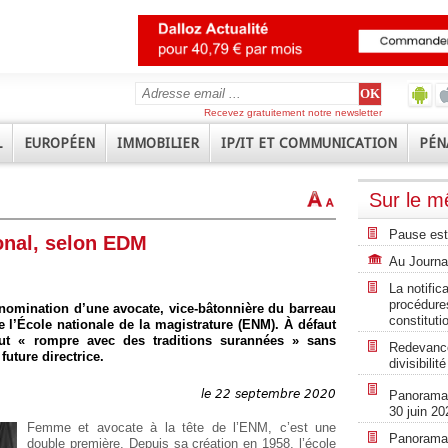
Recevez gratuitement notre newsletter
L
EUROPÉEN
IMMOBILIER
IP/IT ET COMMUNICATION
PÉN
Sur le 
Pause est
ional, selon EDM
Au Journal
La notific
procédures
nomination d’une avocate, vice-bâtonnière du barreau
constituti
de l’École nationale de la magistrature (ENM). À défaut
eut « rompre avec des traditions surannées » sans
Redevance
 future directrice.
divisibili
le 22 septembre 2020
Panorama r
30 juin 20
Femme et avocate à la tête de l’ENM, c’est une
Panorama r
double première. Depuis sa création en 1958, l’école