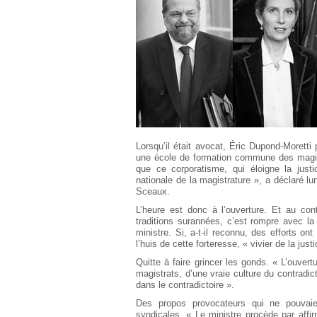
Européen
Déplier
Immobilier
Déplier
IP/IT
et
Déplier
Communication
Pénal
Déplier
Social
Déplier
Lorsqu’il était avocat, Éric Dupond-Moretti
Avocat
une école de formation commune des magist
que ce corporatisme, qui éloigne la justi
nationale de la magistrature », a déclaré lu
Sceaux.
L’heure est donc à l’ouverture. Et au con
traditions surannées, c’est rompre avec la 
ministre. Si, a-t-il reconnu, des efforts on
l’huis de cette forteresse, « vivier de la jus
Quitte à faire grincer les gonds. « L’ouvert
magistrats, d’une vraie culture du contradict
dans le contradictoire ».
Des propos provocateurs qui ne pouvaien
syndicales. « Le ministre procède par affi