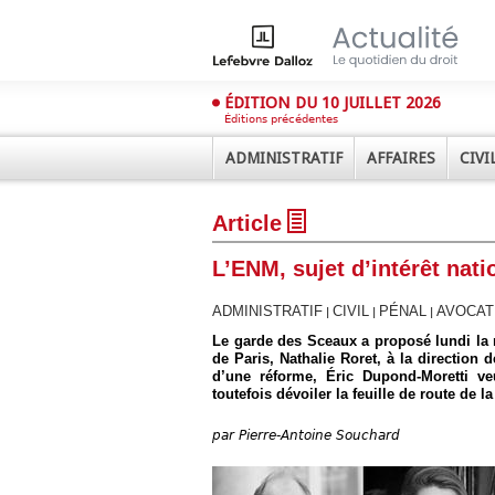
ÉDITION DU 10 JUILLET 2026
Éditions précédentes
ADMINISTRATIF
AFFAIRES
CIVI
Article
L’ENM, sujet d’intérêt nat
ADMINISTRATIF
CIVIL
PÉNAL
AVOCAT
|
|
|
Le garde des Sceaux a proposé lundi la 
Déplier
de Paris, Nathalie Roret, à la direction 
Administratif
d’une réforme, Éric Dupond-Moretti v
toutefois dévoiler la feuille de route de la
Déplier
Affaires
par
Pierre-Antoine Souchard
Déplier
Civil
Déplier