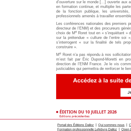
d’ouverture sur le monde […] ouverte aux a
en formation continue, et multiplie les part
de la fonction publique, les universités
professionnels amenés à travailler ensemble
Les conférences nationales des premiers pr
directeur de l’ENM) et des procureurs géné
e
choix de M
Roret tout en « s’inquiétant »
sur la prétendue « culture de l’entre soi 
s’interrogent « sur la finalité de tels pr
construire ».
e
M
Roret n’a pas répondu à nos sollicitation
m’est fait par Éric Dupond-Moretti en 
direction de l’ENM France. Je le vis comme
justiciables qui permettra de renforcer le lie
ÉDITION DU 10 JUILLET 2026
Éditions précédentes
Portail des Éditions Dalloz
Qui sommes-nous
C
Formation professionnelle Lefebvre Dalloz
Open L