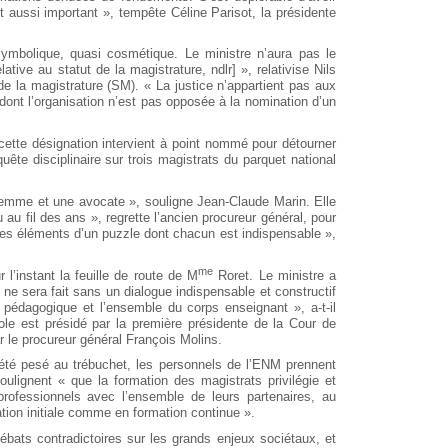
 aussi important », tempête Céline Parisot, la présidente
bolique, quasi cosmétique. Le ministre n’aura pas le
tive au statut de la magistrature, ndlr] », relativise Nils
de la magistrature (SM). « La justice n’appartient pas aux
l dont l’organisation n’est pas opposée à la nomination d’un
cette désignation intervient à point nommé pour détourner
quête disciplinaire sur trois magistrats du parquet national
 femme et une avocate », souligne Jean-Claude Marin. Elle
 au fil des ans », regrette l’ancien procureur général, pour
les éléments d’un puzzle dont chacun est indispensable »,
me
 l’instant la feuille de route de M
Roret. Le ministre a
n ne sera fait sans un dialogue indispensable et constructif
l pédagogique et l’ensemble du corps enseignant », a-t-il
cole est présidé par la première présidente de la Cour de
r le procureur général François Molins.
é pesé au trébuchet, les personnels de l’ENM prennent
oulignent « que la formation des magistrats privilégie et
rprofessionnels avec l’ensemble de leurs partenaires, au
tion initiale comme en formation continue ».
bats contradictoires sur les grands enjeux sociétaux, et