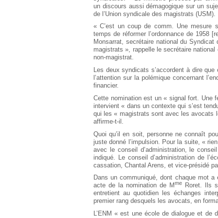
un discours aussi démagogique sur un sujet
de l’Union syndicale des magistrats (USM).
« C’est un coup de comm. Une mesure sym
temps de réformer l’ordonnance de 1958 [rela
Monsarrat, secrétaire national du Syndicat 
magistrats », rappelle le secrétaire nationa
non-magistrat.
Les deux syndicats s’accordent à dire que 
l’attention sur la polémique concernant l’en
financier.
Cette nomination est un « signal fort. Une
intervient « dans un contexte qui s’est tendu
qui les « magistrats sont avec les avocats 
affirme-t-il.
Quoi qu’il en soit, personne ne connaît pour
juste donné l’impulsion. Pour la suite, « rie
avec le conseil d’administration, le consei
indiqué. Le conseil d’administration de l’é
cassation, Chantal Arens, et vice-présidé pa
Dans un communiqué, dont chaque mot a ét
me
acte de la nomination de M
Roret. Ils s
entretient au quotidien les échanges inte
premier rang desquels les avocats, en forma
L’ENM « est une école de dialogue et de dé