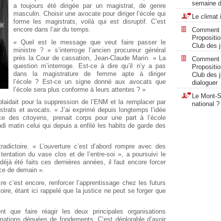
semaine d
a toujours été dirigée par un magistrat, de genre
masculin. Choisir une avocate pour diriger l’école qui
Le climat 
forme les magistrats, voilà qui est disruptif. C’est
encore dans l’air du temps.
Comment « 
Propositi
« Quel est le message que veut faire passer le
Club des ju
ministre ? » s’interroge l’ancien procureur général
près la Cour de cassation, Jean-Claude Marin. « La
Comment « 
question m’interroge. Est-ce à dire qu’il n’y a pas
Propositi
dans la magistrature de femme apte à diriger
Club des ju
l’école ? Est-ce un signe donné aux avocats que
dialoguer
l’école sera plus conforme à leurs attentes ? »
Le Mont-Sa
 plaidait pour la suppression de l’ENM et la remplacer par
national ?
rats et avocats. « J’ai exprimé depuis longtemps l’idée
ce des citoyens, prenait corps pour une part à l’école
ndi matin celui qui depuis a enfilé les habits de garde des
tradictoire. « L’ouverture c’est d’abord rompre avec des
tentation du vase clos et de l’entre-soi », a poursuivi le
t déjà été faits ces dernières années, il faut encore forcer
tice de demain ».
ure c’est encore, renforcer l’apprentissage chez les futurs
oire, étant ici rappelé que la justice ne peut se forger que
t que faire réagir les deux principales organisations
rmations dénuées de fondements. C’est déplorable d’avoir