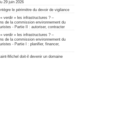
u 29 juin 2026
intègre le périmètre du devoir de vigilance
verdir » les infrastructures ? –
ons de la commission environnement du
ristes - Partie II : autoriser, contracter
verdir » les infrastructures ? –
ons de la commission environnement du
ristes - Partie I : planifier, financer,
int-Michel doit-il devenir un domaine