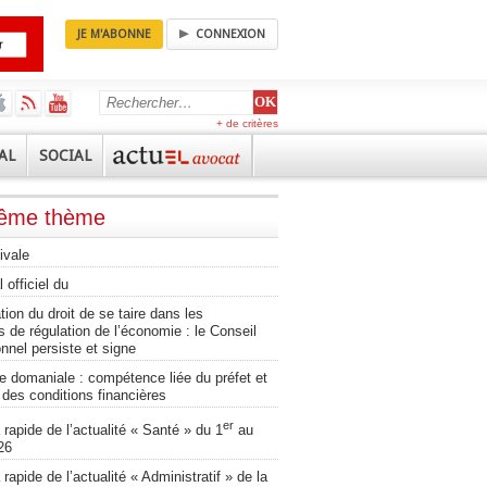
JE M'ABONNE
CONNEXION
+ de critères
AL
SOCIAL
même thème
ivale
 officiel du
ation du droit de se taire dans les
 de régulation de l’économie : le Conseil
onnel persiste et signe
 domaniale : compétence liée du préfet et
té des conditions financières
er
apide de l’actualité « Santé » du 1
au
26
apide de l’actualité « Administratif » de la