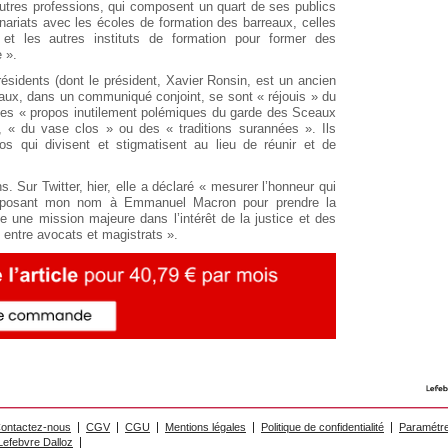
utres professions, qui composent un quart de ses publics
enariats avec les écoles de formation des barreaux, celles
, et les autres instituts de formation pour former des
 ».
ésidents (dont le président, Xavier Ronsin, est un ancien
raux, dans un communiqué conjoint, se sont « réjouis » du
 des « propos inutilement polémiques du garde des Sceaux
», « du vase clos » ou des « traditions surannées ». Ils
opos qui divisent et stigmatisent au lieu de réunir et de
s. Sur Twitter, hier, elle a déclaré « mesurer l’honneur qui
proposant mon nom à Emmanuel Macron pour prendre la
 une mission majeure dans l’intérêt de la justice et des
n entre avocats et magistrats ».
ontactez-nous
CGV
CGU
Mentions légales
Politique de confidentialité
Paramétre
efebvre Dalloz