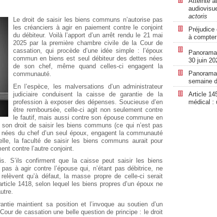
Atteinte a
audiovisue
actoris
Le droit de saisir les biens communs n’autorise pas
les créanciers à agir en paiement contre le conjoint
Préjudice 
du débiteur. Voilà l’apport d’un arrêt rendu le 21 mai
à compter
2025 par la première chambre civile de la Cour de
cassation, qui procède d’une idée simple : l’époux
Panorama r
commun en biens est seul débiteur des dettes nées
30 juin 20
de son chef, même quand celles-ci engagent la
Panorama r
communauté.
semaine d
En l’espèce, les malversations d’un administrateur
judiciaire conduisent la caisse de garantie de la
Article 14
profession à exposer des dépenses. Soucieuse d’en
médical :
être remboursée, celle-ci agit non seulement contre
le fautif, mais aussi contre son épouse commune en
ue son droit de saisir les biens communs (ce qui n’est pas
me nées du chef d’un seul époux, engagent la communauté
 elle, la faculté de saisir les biens communs aurait pour
ment contre l’autre conjoint.
. S’ils confirment que la caisse peut saisir les biens
pas à agir contre l’épouse qui, n’étant pas débitrice, ne
relèvent qu’à défaut, la masse propre de celle-ci serait
article 1418, selon lequel les biens propres d’un époux ne
utre.
ntie maintient sa position et l’invoque au soutien d’un
Cour de cassation une belle question de principe : le droit