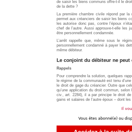
de saisir les biens communs offre-t-il le droi
de la dette ?
La première chambre civile répond par la n
permet aux créanciers de saisir les biens co
les autorise donc pas, contre l’époux n’é
chef de l’autre. Aussi approuve-t-elle les j
être personnellement condamnée.
L’arrêt rappelle que, même sous le régi
personnellement condamné à payer les dettes
même débiteur.
Le conjoint du débiteur ne peu
Rappels
Pour comprendre la solution, quelques rap
le régime de la communauté est tenu d’une 
le droit de gage du créancier. Outre que celu
qu’une application du droit commun, selon 
civ., art. 2284), il a par principe le droit 
gains et salaires de l’autre époux – dont les
Il vo
Vous êtes abonné(e) ou dis