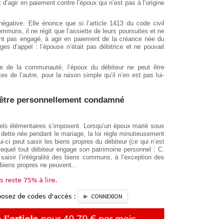
t d’agir en paiement contre l’époux qui n’est pas à l’origine
égative. Elle énonce que si l’article 1413 du code civil
mmuns, il ne régit que l’assiette de leurs poursuites et ne
tant pas engagé, à agir en paiement de la créance née du
uges d’appel : l’épouse n’était pas débitrice et ne pouvait
me de la communauté, l’époux du débiteur ne peut être
 de l’autre, pour la raison simple qu’il n’en est pas lui-
t être personnellement condamné
pels élémentaires s’imposent. Lorsqu’un époux marié sous
dette née pendant le mariage, la loi règle minutieusement
i-ci peut saisir les biens propres du débiteur (ce qui n’est
lequel tout débiteur engage son patrimoine personnel ; C.
de saisir l’intégralité des biens communs, à l’exception des
 biens propres ne peuvent...
us reste 75% à lire.
posez de codes d'accès :
CONNEXION