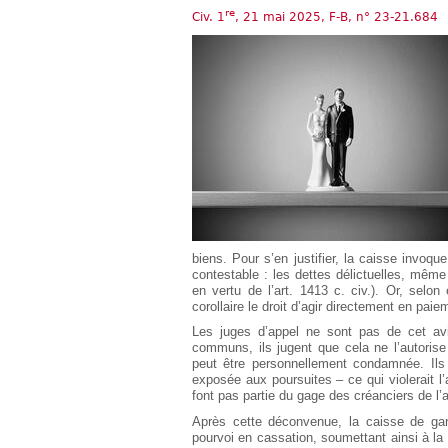
Européen
re
Civ. 1
, 21 mai 2025, F-B, n° 23-21.684
Déplier
Immobilier
Déplier
IP/IT
et
Déplier
Communication
Pénal
Déplier
Social
Déplier
Avocat
biens. Pour s’en justifier, la caisse invoq
contestable : les dettes délictuelles, mê
en vertu de l’art. 1413 c. civ.). Or, selon
corollaire le droit d’agir directement en paie
Les juges d’appel ne sont pas de cet avis
communs, ils jugent que cela ne l’autorise 
peut être personnellement condamnée. Ils 
exposée aux poursuites – ce qui violerait l’
font pas partie du gage des créanciers de l’a
Après cette déconvenue, la caisse de gara
pourvoi en cassation, soumettant ainsi à la 