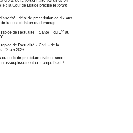
ux droits de la personnalité par diffusion
lle : la Cour de justice précise le
forum
d’anxiété : délai de prescription de dix ans
 de la consolidation du dommage
er
apide de l’actualité « Santé » du 1
au
26
apide de l’actualité « Civil » de la
u 29 juin 2026
5 du code de procédure civile et secret
 un assouplissement en trompe-l’œil ?