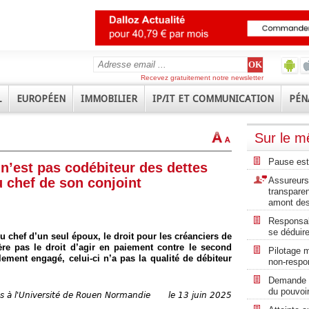
Recevez gratuitement notre newsletter
L
EUROPÉEN
IMMOBILIER
IP/IT ET COMMUNICATION
PÉN
Sur le 
Pause est
’est pas codébiteur des dettes
 chef de son conjoint
Assureurs 
transpare
amont des
Responsabi
se déduire
chef d’un seul époux, le droit pour les créanciers de
re pas le droit d’agir en paiement contre le second
Pilotage m
lement engagé, celui-ci n’a pas la qualité de débiteur
non-respon
Demande de
du pouvoir
s à l'Université de Rouen Normandie
le 13 juin 2025