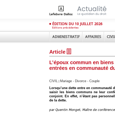
ÉDITION DU 10 JUILLET 2026
Éditions précédentes
ADMINISTRATIF
AFFAIRES
CIVI
Article
L’époux commun en biens n
entrées en communauté du
CIVIL
Mariage - Divorce - Couple
|
Déplier
Administratif
Lorsqu’une dette entre en communauté du 
saisir les biens communs ne leur confè
Déplier
conjoint. En effet, n’étant pas personnel
Affaires
de la dette.
Déplier
Civil
par
Quentin Monget, Maître de conférence
Déplier