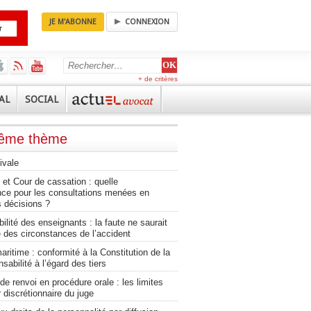
JE M'ABONNE
CONNEXION
+ de critères
AL
SOCIAL
même thème
ivale
et Cour de cassation : quelle
nce pour les consultations menées en
 décisions ?
lité des enseignants : la faute ne saurait
 des circonstances de l’accident
aritime : conformité à la Constitution de la
sabilité à l’égard des tiers
 renvoi en procédure orale : les limites
 discrétionnaire du juge