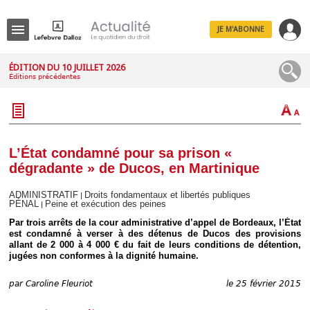
JE M'ABONNE
Menu
ÉDITION DU 10 JUILLET 2026
Éditions précédentes
R
e
c
h
e
r
c
L’État condamné pour sa prison «
h
dégradante » de Ducos, en Martinique
e
ADMINISTRATIF
Droits fondamentaux et libertés publiques
|
PÉNAL
Peine et exécution des peines
|
Par trois arrêts de la cour administrative d’appel de Bordeaux, l’État
Déplier
est condamné à verser à des détenus de Ducos des provisions
Administratif
allant de 2 000 à 4 000 € du fait de leurs conditions de détention,
jugées non conformes à la dignité humaine.
Déplier
Affaires
par
Caroline Fleuriot
le 25 février 2015
Déplier
Civil