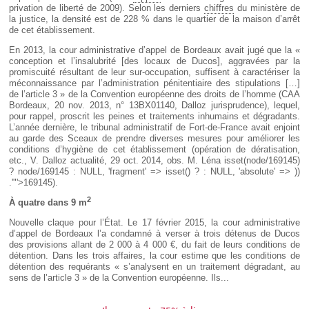
privation de liberté de 2009). Selon les derniers
chiffres
du ministère de
la justice, la densité est de 228 % dans le quartier de la maison d’arrêt
de cet établissement.
En 2013, la cour administrative d’appel de Bordeaux avait jugé que la «
conception et l’insalubrité [des locaux de Ducos], aggravées par la
promiscuité résultant de leur sur-occupation, suffisent à caractériser la
méconnaissance par l’administration pénitentiaire des stipulations […]
de l’article 3 » de la Convention européenne des droits de l’homme (CAA
Bordeaux, 20 nov. 2013, n° 13BX01140, Dalloz jurisprudence), lequel,
pour rappel, proscrit les peines et traitements inhumains et dégradants.
L’année dernière, le tribunal administratif de Fort-de-France avait enjoint
au garde des Sceaux de prendre diverses mesures pour améliorer les
conditions d’hygiène de cet établissement (opération de dératisation,
etc., V. Dalloz actualité, 29 oct. 2014, obs. M. Léna
isset(node/169145)
? node/169145 : NULL, 'fragment' => isset() ? : NULL, 'absolute' => ))
.'"'>169145
).
2
À quatre dans 9 m
Nouvelle claque pour l’État. Le 17 février 2015, la cour administrative
d’appel de Bordeaux l’a condamné à verser à trois détenus de Ducos
des provisions allant de 2 000 à 4 000 €, du fait de leurs conditions de
détention. Dans les trois affaires, la cour estime que les conditions de
détention des requérants « s’analysent en un traitement dégradant, au
sens de l’article 3 » de la Convention européenne. Ils...