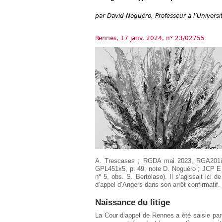
Européen
par
David Noguéro, Professeur à l’Univers
Déplier
Immobilier
Déplier
Rennes, 17 janv. 2024, n° 23/02755
IP/IT
et
Déplier
Communication
Pénal
Déplier
Social
Déplier
Avocat
A. Trescases ; RGDA mai 2023, RGA201i2, p
GPL451x5, p. 49, note D. Noguéro ; JCP E 
n° 5, obs. S. Bertolaso). Il s’agissait ici d
d’appel d’Angers dans son arrêt confirmatif.
Naissance du litige
La Cour d’appel de Rennes a été saisie pa