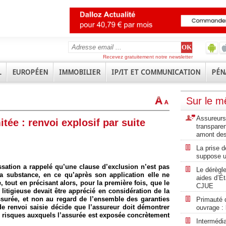
Recevez gratuitement notre newsletter
L
EUROPÉEN
IMMOBILIER
IP/IT ET COMMUNICATION
PÉN
Sur le 
Assureurs 
itée : renvoi explosif par suite
transpare
amont des
La prise d
suppose u
ssation a rappelé qu’une clause d’exclusion n’est pas
Le dérègle
 sa substance, en ce qu’après son application elle ne
aides d’Ét
, tout en précisant alors, pour la première fois, que le
CJUE
 litigieuse devait être apprécié en considération de la
assurée, et non au regard de l’ensemble des garanties
Primauté 
de renvoi saisie décide que l’assureur doit démontrer
ouvrage :
es risques auxquels l’assurée est exposée concrètement
Intermédi