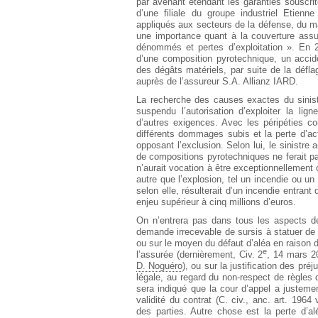
par avenant étendant les garanties souscrit
d’une filiale du groupe industriel Etien
appliqués aux secteurs de la défense, du main
une importance quant à la couverture assuran
dénommés et pertes d’exploitation ». En 2
d’une composition pyrotechnique, un accid
des dégâts matériels, par suite de la déflag
auprès de l’assureur S.A. Allianz IARD.
La recherche des causes exactes du sinistre
suspendu l’autorisation d’exploiter la lig
d’autres exigences. Avec les péripéties c
différents dommages subis et la perte d’acti
opposant l’exclusion. Selon lui, le sinistre 
de compositions pyrotechniques ne ferait pa
n’aurait vocation à être exceptionnellement 
autre que l’explosion, tel un incendie ou un
selon elle, résulterait d’un incendie entrant
enjeu supérieur à cinq millions d’euros.
On n’entrera pas dans tous les aspects d
demande irrecevable de sursis à statuer de l
ou sur le moyen du défaut d’aléa en raison d
e
l’assurée (dernièrement, Civ. 2
, 14 mars 2
D. Noguéro
), ou sur la justification des pr
légale, au regard du non-respect de règles 
sera indiqué que la cour d’appel a justemen
validité du contrat (C. civ., anc. art. 196
des parties. Autre chose est la perte d’al