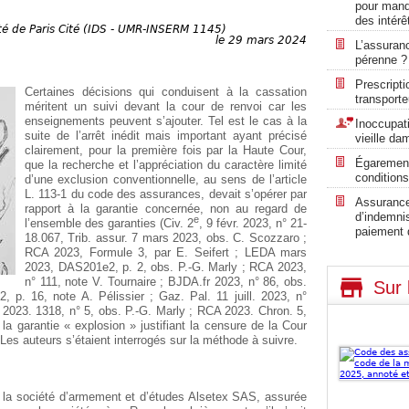
pour manq
des intérê
ité de Paris Cité (IDS - UMR-INSERM 1145)
le 29 mars 2024
L’assuran
pérenne ?
Prescripti
Certaines décisions qui conduisent à la cassation
transporte
méritent un suivi devant la cour de renvoi car les
enseignements peuvent s’ajouter. Tel est le cas à la
Inoccupati
suite de l’arrêt inédit mais important ayant précisé
vieille da
clairement, pour la première fois par la Haute Cour,
Égarement
que la recherche et l’appréciation du caractère limité
conditions
d’une exclusion conventionnelle, au sens de l’article
L. 113-1 du code des assurances, devait s’opérer par
Assurance 
rapport à la garantie concernée, non au regard de
d’indemni
e
l’ensemble des garanties (Civ. 2
, 9 févr. 2023, n° 21-
paiement 
18.067, Trib. assur. 7 mars 2023, obs. C. Scozzaro ;
RCA 2023, Formule 3, par E. Seifert ; LEDA mars
2023, DAS201e2, p. 2, obs. P.-G. Marly ; RCA 2023,
n° 111, note V. Tournaire ; BJDA.fr 2023, n° 86, obs.
Sur 
. 16, note A. Pélissier ; Gaz. Pal. 11 juill. 2023, n°
2023. 1318, n° 5, obs. P.-G. Marly ; RCA 2023. Chron. 5,
e la garantie « explosion » justifiant la censure de la Cour
 Les auteurs s’étaient interrogés sur la méthode à suivre.
r la société d’armement et d’études Alsetex SAS, assurée