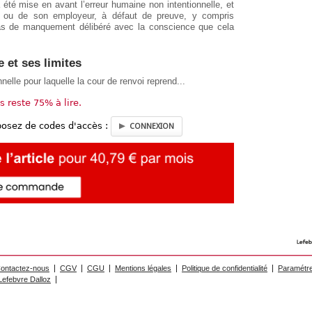
, a été mise en avant l’erreur humaine non intentionnelle, et
ce ou de son employeur, à défaut de preuve, y compris
c pas de manquement délibéré avec la conscience que cela
e et ses limites
elle pour laquelle la cour de renvoi reprend...
us reste 75% à lire.
posez de codes d'accès :
CONNEXION
ontactez-nous
CGV
CGU
Mentions légales
Politique de confidentialité
Paramétre
efebvre Dalloz