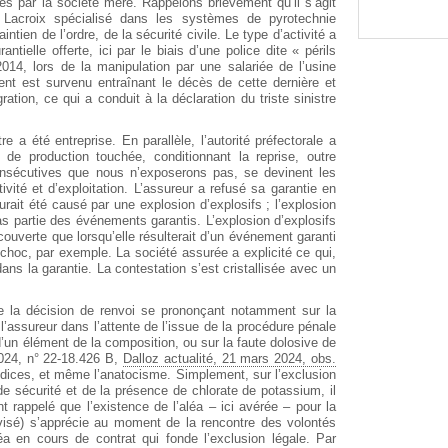
es par la société mère. Rappelons brièvement qu’il s’agit
ne Lacroix spécialisé dans les systèmes de pyrotechnie
tien de l’ordre, de la sécurité civile. Le type d’activité a
tielle offerte, ici par le biais d’une police dite « périls
014, lors de la manipulation par une salariée de l’usine
ent est survenu entraînant le décès de cette dernière et
ration, ce qui a conduit à la déclaration du triste sinistre
 a été entreprise. En parallèle, l’autorité préfectorale a
ne de production touchée, conditionnant la reprise, outre
onsécutives que nous n’exposerons pas, se devinent les
vité et d’exploitation. L’assureur a refusé sa garantie en
aurait été causé par une explosion d’explosifs ; l’explosion
s partie des événements garantis. L’explosion d’explosifs
couverte que lorsqu’elle résulterait d’un événement garanti
 choc, par exemple. La société assurée a explicité ce qui,
 dans la garantie. La contestation s’est cristallisée avec un
e la décision de renvoi se prononçant notamment sur la
’assureur dans l’attente de l’issue de la procédure pénale
’un élément de la composition, ou sur la faute dolosive de
024, n° 22-18.426 B,
Dalloz actualité, 21 mars 2024, obs.
éjudices, et même l’anatocisme. Simplement, sur l’exclusion
de sécurité et de la présence de chlorate de potassium, il
t rappelé que l’existence de l’aléa – ici avérée – pour la
4 visé) s’apprécie au moment de la rencontre des volontés
éa en cours de contrat qui fonde l’exclusion légale. Par