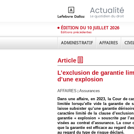
ÉDITION DU 10 JUILLET 2026
Éditions précédentes
ADMINISTRATIF
AFFAIRES
CIVI
Article
L’exclusion de garantie lim
d’une explosion
AFFAIRES
Assurances
|
Déplier
Dans une affaire, en 2023, la Cour de ca
Administratif
limitée lorsqu’elle vide la garantie de
laisse subsister qu’une garantie dérisoire
Déplier
Affaires
caractère limité de la clause d’exclusion
garantie « explosion » souscrite par l’
Déplier
visées au contrat d’assurance. La cour 
Civil
que la garantie est efficace au regard d
au regard du type de risque déclaré.
Déplier