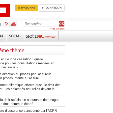
JE M'ABONNE
CONNEXION
+ de critères
AL
SOCIAL
même thème
et Cour de cassation : quelle
nce pour les consultations menées en
 décisions ?
e direction du procès par l’assureur
n procès intenté à l’assuré
ment climatique affecte aussi le droit des
at : les calamités naturelles devant la
du droit spécial en assurance dommages-
 le droit commun écarté
aire d’assurance sanctionné par l’ACPR