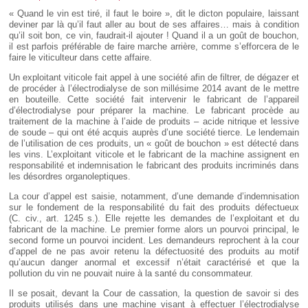
Déplier
« Quand le vin est tiré, il faut le boire », dit le dicton populaire, laissant
Européen
deviner par là qu’il faut aller au bout de ses affaires… mais à condition
Déplier
qu’il soit bon, ce vin, faudrait-il ajouter ! Quand il a un goût de bouchon,
Immobilier
il est parfois préférable de faire marche arrière, comme s’efforcera de le
faire le viticulteur dans cette affaire.
Déplier
IP/IT
Un exploitant viticole fait appel à une société afin de filtrer, de dégazer et
et
Déplier
de procéder à l’électrodialyse de son millésime 2014 avant de le mettre
Communication
Pénal
en bouteille. Cette société fait intervenir le fabricant de l’appareil
d’électrodialyse pour préparer la machine. Le fabricant procède au
Déplier
traitement de la machine à l’aide de produits – acide nitrique et lessive
Social
de soude – qui ont été acquis auprès d’une société tierce. Le lendemain
Déplier
de l’utilisation de ces produits, un « goût de bouchon » est détecté dans
Avocat
les vins. L’exploitant viticole et le fabricant de la machine assignent en
responsabilité et indemnisation le fabricant des produits incriminés dans
les désordres organoleptiques.
La cour d’appel est saisie, notamment, d’une demande d’indemnisation
sur le fondement de la responsabilité du fait des produits défectueux
(C. civ., art. 1245 s.). Elle rejette les demandes de l’exploitant et du
fabricant de la machine. Le premier forme alors un pourvoi principal, le
second forme un pourvoi incident. Les demandeurs reprochent à la cour
d’appel de ne pas avoir retenu la défectuosité des produits au motif
qu’aucun danger anormal et excessif n’était caractérisé et que la
pollution du vin ne pouvait nuire à la santé du consommateur.
Il se posait, devant la Cour de cassation, la question de savoir si des
produits utilisés dans une machine visant à effectuer l’électrodialyse