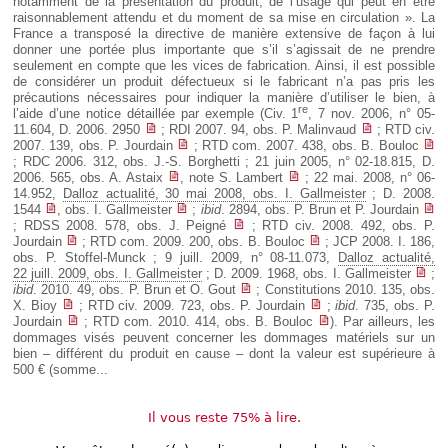
notamment de la présentation du produit, de l’usage qui peut en être
raisonnablement attendu et du moment de sa mise en circulation ». La
France a transposé la directive de manière extensive de façon à lui
donner une portée plus importante que s’il s’agissait de ne prendre
seulement en compte que les vices de fabrication. Ainsi, il est possible
de considérer un produit défectueux si le fabricant n’a pas pris les
précautions nécessaires pour indiquer la manière d’utiliser le bien, à
re
l’aide d’une notice détaillée par exemple (Civ. 1
, 7 nov. 2006, n° 05-
11.604, D. 2006. 2950
; RDI 2007. 94, obs. P. Malinvaud
; RTD civ.
2007. 139, obs. P. Jourdain
; RTD com. 2007. 438, obs. B. Bouloc
; RDC 2006. 312, obs. J.-S. Borghetti ; 21 juin 2005, n° 02-18.815, D.
2006. 565, obs. A. Astaix
, note S. Lambert
; 22 mai. 2008, n° 06-
14.952,
Dalloz actualité, 30 mai 2008, obs. I. Gallmeister
; D. 2008.
1544
, obs. I. Gallmeister
;
ibid
. 2894, obs. P. Brun et P. Jourdain
; RDSS 2008. 578, obs. J. Peigné
; RTD civ. 2008. 492, obs. P.
Jourdain
; RTD com. 2009. 200, obs. B. Bouloc
; JCP 2008. I. 186,
obs. P. Stoffel-Munck ; 9 juill. 2009, n° 08-11.073,
Dalloz actualité,
22 juill. 2009, obs. I. Gallmeister
; D. 2009. 1968, obs. I. Gallmeister
;
ibid
. 2010. 49, obs. P. Brun et O. Gout
; Constitutions 2010. 135, obs.
X. Bioy
; RTD civ. 2009. 723, obs. P. Jourdain
;
ibid
. 735, obs. P.
Jourdain
; RTD com. 2010. 414, obs. B. Bouloc
). Par ailleurs, les
dommages visés peuvent concerner les dommages matériels sur un
bien – différent du produit en cause – dont la valeur est supérieure à
500 € (somme...
Il vous reste 75% à lire.