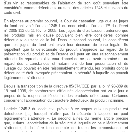
d’un vin et responsables de l’altération de son goût pouvaient être
considérés comme défectueux au sens des articles 1245 et suivants du
code civil.
En réponse au premier pourvoi, la Cour de cassation juge que les juges
er
du fond ont violé l’article 1245-1 du code civil et l’article 1
du décret
n° 2005-113 du 11 février 2005. Les juges du droit laissent entendre que
les produits mis en cause pouvaient bien être considérés comme
défectueux au sens de la loi. Dans le second pourvoi, ils considèrent
que les juges du fond ont privé leur décision de base légale. Ils
rappellent que la défectuosité du produit s’apprécie au regard de la
présentation du produit et de l’usage qui peut en être raisonnablement
attendu. Ils reprochent à la cour d’appel de ne pas avoir examiné si, au
regard des circonstances et notamment de leur présentation et de
l’usage qui pouvait en être raisonnablement attendu, les produits dont la
défectuosité était invoquée présentaient la sécurité à laquelle on pouvait
légitimement s’attendre.
Depuis la transposition de la directive 85/374/CEE par la loi n° 98-389 du
19 mai 1998, de nombreuses difficultés d’appréciation ont vu le jour à
propos de la responsabilité du fait des produits défectueux. Certaines
concernent l’appréciation du caractère défectueux du produit incriminé.
L’article 1245-3 du code civil prévoit à ce propos qu’« un produit est
défectueux […] lorsqu’il n’offre pas la sécurité à laquelle on peut
légitimement s’attendre ». Le second alinéa du même article précise
que, « dans l’appréciation de la sécurité à laquelle on peut légitimement
s’attendre, il doit être tenu compte de toutes les circonstances et