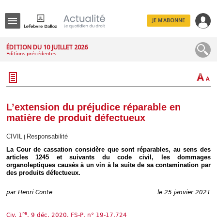
JE M'ABONNE
Menu
ÉDITION DU 10 JUILLET 2026
Éditions précédentes
R
e
c
h
e
r
c
L’extension du préjudice réparable en
h
matière de produit défectueux
e
CIVIL
Responsabilité
|
La Cour de cassation considère que sont réparables, au sens des
articles 1245 et suivants du code civil, les dommages
Déplier
organoleptiques causés à un vin à la suite de sa contamination par
Administratif
des produits défectueux.
Déplier
Affaires
par
Henri Conte
le 25 janvier 2021
Déplier
Civil
re
Civ. 1
, 9 déc. 2020, FS-P, n° 19-17.724