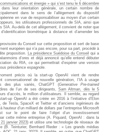
écommunications et énergie » qui s’est tenu le 6 décembre
dans leur orientation générale, un certain nombre de
ncipalement dans le sens de l’allègement du dispositif
ropéenne en vue de responsabiliser au moyen d’un certain
oppeurs, les utilisateurs professionnels de SIA, ainsi que
s SIA. Au-delà de cet allègement, il convient de noter que
d’identification biométrique à distance et d’amender les
n provisoire du Conseil sur cette proposition et sert de base
ement européen qui n’a pas encore, pour sa part, procédé à
ite proposition.
La présidence Suédoise du Conseil
qui a
éanmoins d’ores et déjà annoncé qu’elle entend débuter
ciation du RIA, ce qui permettrait d’espérer une version
, sous présidence espagnole.
u moment précis où la start-up OpenAI vient de rendre
t conversationnel de nouvelle génération, l’IA à usage
els des plus variés, ChatGPT (
Generative Pre-trained
 dires de l’un de ses dirigeants,
Sam Altman, dès le 5
rs d’accès, le million d’utilisateurs. Il semble, au regard
start-up OpenAI a été créée en 2016 à l’initiative d’Elon
s, de Tesla, SpaceX et Twitter et d’anciens ingénieurs de
 hauteur d’un milliard de dollars par l’entreprise Microsoft
 sur le point de faire l’objet d’un investissement
 par cette même entreprise (A. Piquard, OpenAI : dans la
 21 janvier 2023
) et utilise une technologie de réseaux de
le (B. Teinturier, Bernhard Rieder : « Les grands médias
»,
AOC, 21 janv. 2023
). Il semble, en outre, que ChatGPT