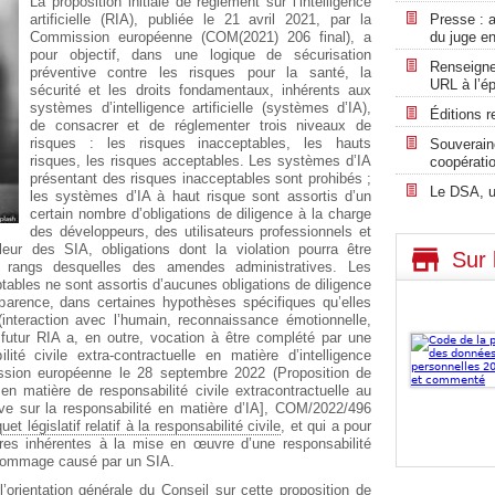
La proposition initiale de règlement sur l’intelligence
artificielle (RIA), publiée le 21 avril 2021, par la
Presse : a
Commission européenne (COM(2021) 206 final), a
du juge en
pour objectif, dans une logique de sécurisation
Renseigne
préventive contre les risques pour la santé, la
URL à l’é
sécurité et les droits fondamentaux, inhérents aux
systèmes d’intelligence artificielle (systèmes d’IA),
Éditions r
de consacrer et de réglementer trois niveaux de
risques : les risques inacceptables, les hauts
Souverain
risques, les risques acceptables. Les systèmes d’IA
coopérati
présentant des risques inacceptables sont prohibés ;
Le DSA, u
les systèmes d’IA à haut risque sont assortis d’un
certain nombre d’obligations de diligence à la charge
des développeurs, des utilisateurs professionnels et
ur des SIA, obligations dont la violation pourra être
Sur 
 rangs desquelles des amendes administratives. Les
ables ne sont assortis d’aucunes obligations de diligence
nsparence, dans certaines hypothèses spécifiques qu’elles
interaction avec l’humain, reconnaissance émotionnelle,
 futur RIA a, en outre, vocation à être complété par une
lité civile extra-contractuelle en matière d’intelligence
mission européenne le 28 septembre 2022 (Proposition de
 en matière de responsabilité civile extracontractuelle au
ctive sur la responsabilité en matière d’IA], COM/2022/496
et législatif relatif à la responsabilité civile
, et qui a pour
oires inhérentes à la mise en œuvre d’une responsabilité
n dommage causé par un SIA.
orientation générale du Conseil sur cette proposition de