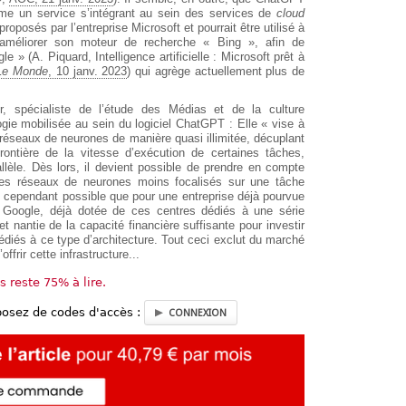
mme un service s’intégrant au sein des services de
cloud
oposés par l’entreprise Microsoft et pourrait être utilisé à
 améliorer son moteur de recherche « Bing », afin de
 » (A. Piquard, Intelligence artificielle : Microsoft prêt à
Le Monde
, 10 janv. 2023
) qui agrège actuellement plus de
r, spécialiste de l’étude des Médias et de la culture
gie mobilisée au sein du logiciel ChatGPT : Elle « vise à
 réseaux de neurones de manière quasi illimitée, décuplant
rontière de la vitesse d’exécution de certaines tâches,
llèle. Dès lors, il devient possible de prendre en compte
es réseaux de neurones moins focalisés sur une tâche
st cependant possible que pour une entreprise déjà pourvue
 Google, déjà dotée de ces centres dédiés à une série
t nantie de la capacité financière suffisante pour investir
diés à ce type d’architecture. Tout ceci exclut du marché
ffrir cette infrastructure...
us reste 75% à lire.
posez de codes d'accès :
CONNEXION