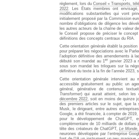
règlement, lors du
Conseil « Transports, tél
2022
. Les États membres ont envisagé, 
modifications substantielles qui vont pri
initialement proposé par la Commission eu
nombre d’obligations de diligence les dével
les autres acteurs de la chaîne de valeur de
le Conseil propose de préciser le concept 
définitions des concepts centraux du RIA.
Cette orientation générale établit la positio
pour préparer les négociations avec le Parl
l’adoption définitive des amendements à lad
er
débuté son mandat au 1
janvier 2023 a n
sous son mandat les trilogues sur la négo
définitive du texte à la fin de l’année 2023
Cette orientation générale intervient a
accessible gratuitement au public un agen
général, générative de contenus textu
Transformer
) qui aurait atteint, selon les
décembre 2022
, soit en moins de quinze jou
des premiers articles sur le sujet, que la 
Musk, le dirigeant, entre autres entreprise
Google, a été financée, à compter de 2019, à
pour le développement de ChatGPT, est
complémentaire de 10 milliards de dollars
tête des créateurs de ChatGPT,
Le Monde
,
neurones développée par l’entreprise Goog
font de l’IA un instrument un peu magique 