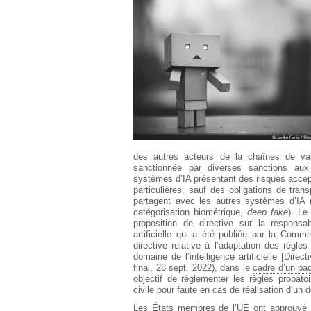
Européen
Déplier
Immobilier
Déplier
IP/IT
et
Déplier
Communication
Pénal
Déplier
Social
Déplier
Avocat
des autres acteurs de la chaînes de vale
sanctionnée par diverses sanctions aux
systèmes d’IA présentant des risques accept
particulières, sauf des obligations de tra
partagent avec les autres systèmes d’IA (
catégorisation biométrique,
deep fake
). Le
proposition de directive sur la responsabi
artificielle qui a été publiée par la Com
directive relative à l’adaptation des règles
domaine de l’intelligence artificielle [Dire
final, 28 sept. 2022), dans le
cadre d’un paqu
objectif de réglementer les règles probat
civile pour faute en cas de réalisation d’u
Les États membres de l’UE ont approuvé l’