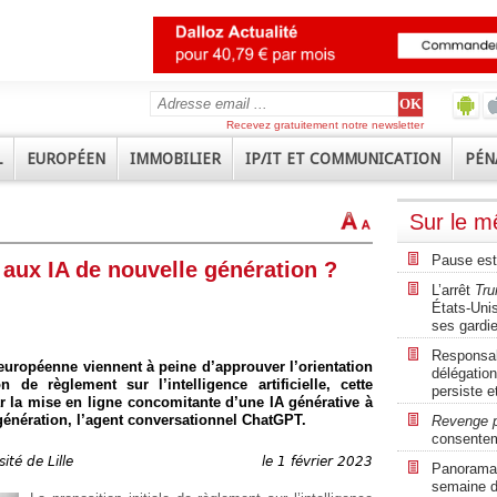
Recevez gratuitement notre newsletter
L
EUROPÉEN
IMMOBILIER
IP/IT ET COMMUNICATION
PÉN
Sur le 
Pause est
e aux IA de nouvelle génération ?
L’arrêt
Tru
États-Unis
ses gardi
Responsabi
européenne viennent à peine d’approuver l’orientation
délégation
 de règlement sur l’intelligence artificielle, cette
persiste e
r la mise en ligne concomitante d’une IA générative à
génération, l’agent conversationnel ChatGPT.
Revenge 
consente
ité de Lille
le 1 février 2023
Panorama r
semaine d