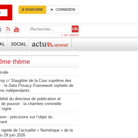
JE M'ABONNE
CONNEXION
+ de critères
AL
SOCIAL
même thème
ivale
mp c/ Slaughter
de la Cour suprême des
 : le
Data Privacy Framework
orphelin de
ens indépendants
lité du directeur de publication et
 de pouvoir : la chambre criminelle
t signe
porn
: précisions sur l’objet du
ment
apide de l’actualité « Numérique » de la
u 29 juin 2026