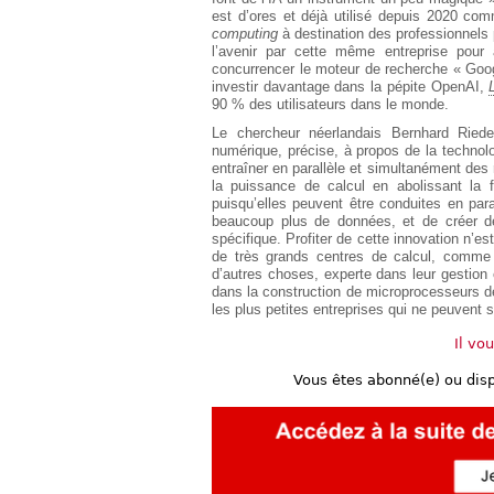
est d’ores et déjà utilisé depuis 2020 co
computing
à destination des professionnels pr
l’avenir par cette même entreprise pour
concurrencer le moteur de recherche « Google
investir davantage dans la pépite OpenAI,
90 % des utilisateurs dans le monde.
Le chercheur néerlandais Bernhard Riede
numérique, précise, à propos de la technolo
entraîner en parallèle et simultanément des
la puissance de calcul en abolissant la f
puisqu’elles peuvent être conduites en para
beaucoup plus de données, et de créer d
spécifique. Profiter de cette innovation n’e
de très grands centres de calcul, comme
d’autres choses, experte dans leur gestion e
dans la construction de microprocesseurs dé
les plus petites entreprises qui ne peuvent s’o
Il vo
Vous êtes abonné(e) ou dis