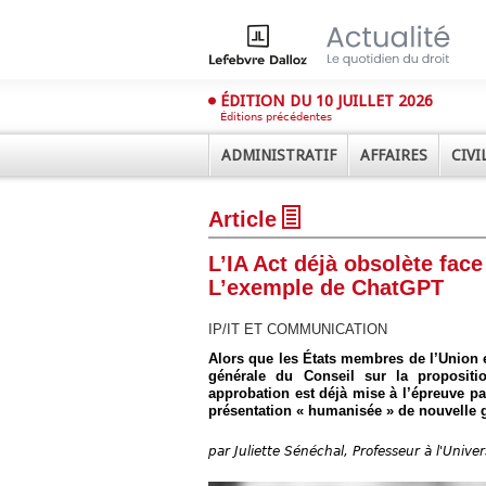
ÉDITION DU 10 JUILLET 2026
Éditions précédentes
ADMINISTRATIF
AFFAIRES
CIVI
Article
L’IA Act déjà obsolète fac
L’exemple de ChatGPT
IP/IT ET COMMUNICATION
Déplier
Alors que les États membres de l’Union 
Administratif
générale du Conseil sur la proposition
approbation est déjà mise à l’épreuve pa
Déplier
Affaires
présentation « humanisée » de nouvelle 
Déplier
par
Juliette Sénéchal, Professeur à l'Univers
Civil
Déplier