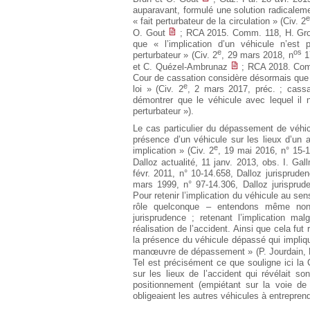
auparavant, formulé une solution radicalem
e
« fait perturbateur de la circulation » (Civ. 2
O. Gout
; RCA 2015. Comm. 118, H. Grou
que « l’implication d’un véhicule n’est 
e
os
perturbateur » (Civ. 2
, 29 mars 2018, n
17
et C. Quézel-Ambrunaz
; RCA 2018. Comm
Cour de cassation considère désormais que to
e
loi » (Civ. 2
, 2 mars 2017, préc. ; cassat
démontrer que le véhicule avec lequel il
perturbateur »).
Le cas particulier du dépassement de véhic
présence d’un véhicule sur les lieux d’un a
e
implication » (Civ. 2
, 19 mai 2016, n° 15-1
Dalloz actualité, 11 janv. 2013, obs. I. Gal
févr. 2011, n° 10-14.658, Dalloz jurispruden
mars 1999, n° 97-14.306, Dalloz jurisprud
Pour retenir l’implication du véhicule au sens
rôle quelconque – entendons même non 
jurisprudence ; retenant l’implication mal
réalisation de l’accident. Ainsi que cela f
la présence du véhicule dépassé qui implique 
manœuvre de dépassement » (P. Jourdain, L
Tel est précisément ce que souligne ici la 
sur les lieux de l’accident qui révélait s
positionnement (empiétant sur la voie de ci
obligeaient les autres véhicules à entrepre