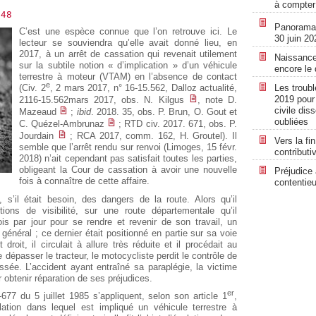
à compter
948
Panorama r
C’est une espèce connue que l’on retrouve ici. Le
30 juin 20
lecteur se souviendra qu’elle avait donné lieu, en
2017, à un arrêt de cassation qui revenait utilement
Naissance 
sur la subtile notion « d’implication » d’un véhicule
encore le 
terrestre à moteur (VTAM) en l’absence de contact
e
(Civ. 2
, 2 mars 2017, n° 16-15.562, Dalloz actualité,
Les troub
2019 pour 
2116-15.562mars 2017, obs. N. Kilgus
, note D.
civile dis
Mazeaud
;
ibid
. 2018. 35, obs. P. Brun, O. Gout et
oubliées
C. Quézel-Ambrunaz
; RTD civ. 2017. 671, obs. P.
Jourdain
; RCA 2017, comm. 162, H. Groutel). Il
Vers la fin
semble que l’arrêt rendu sur renvoi (Limoges, 15 févr.
contributi
2018) n’ait cependant pas satisfait toutes les parties,
obligeant la Cour de cassation à avoir une nouvelle
Préjudice 
fois à connaître de cette affaire.
contentieu
 s’il était besoin, des dangers de la route. Alors qu’il
ions de visibilité, sur une route départementale qu’il
ois par jour pour se rendre et revenir de son travail, un
général ; ce dernier était positionné en partie sur sa voie
droit, il circulait à allure très réduite et il procédait au
 dépasser le tracteur, le motocycliste perdit le contrôle de
sée. L’accident ayant entraîné sa paraplégie, la victime
 obtenir réparation de ses préjudices.
er
-677 du 5 juillet 1985 s’appliquent, selon son article 1
,
ation dans lequel est impliqué un véhicule terrestre à