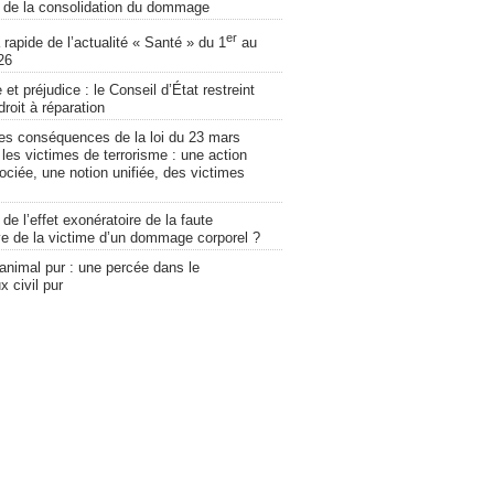
 de la consolidation du dommage
er
apide de l’actualité « Santé » du 1
au
26
et préjudice : le Conseil d’État restreint
droit à réparation
les conséquences de la loi du 23 mars
les victimes de terrorisme : une action
sociée, une notion unifiée, des victimes
 de l’effet exonératoire de la faute
ve de la victime d’un dommage corporel ?
animal pur : une percée dans le
x civil pur