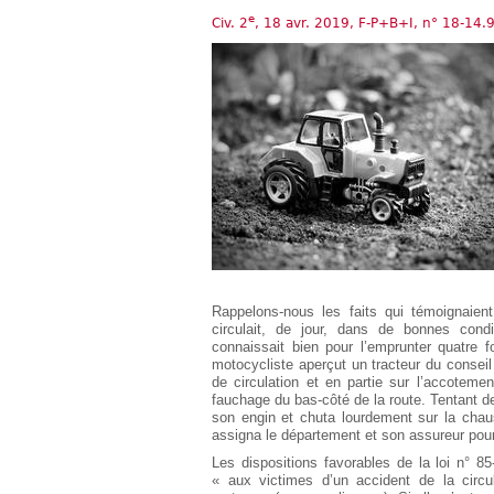
Européen
e
Civ. 2
, 18 avr. 2019, F-P+B+I, n° 18-14.
Déplier
Immobilier
Déplier
IP/IT
et
Déplier
Communication
Pénal
Déplier
Social
Déplier
Avocat
Rappelons-nous les faits qui témoignaient,
circulait, de jour, dans de bonnes condit
connaissait bien pour l’emprunter quatre f
motocycliste aperçut un tracteur du conseil 
de circulation et en partie sur l’accotement 
fauchage du bas-côté de la route. Tentant de
son engin et chuta lourdement sur la chaus
assigna le département et son assureur pour
Les dispositions favorables de la loi n° 85
« aux victimes d’un accident de la circul