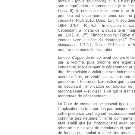
moteur » (nous soulignons). Si elle n’est pas
son interprétation jurisprudentielle (v. la fi
Doss. 8), la notion « d’implication » se d
première est unanimement tenue comme plu
causalité, RCA 2015. Doss. 15 ; P. Jourdain,
1994. 3794 ; R. Raffi, Implication et ca
Cependant, à l’instar de la causalité en mat
er
art. 1242, al. 1
), l’implication fait l’obje
contact avec le siège du dommage (F. Terr
e
obligations
, 12
éd., Dalloz, 2019, coll. « Pr
en offre une nouvelle illustration.
La cour d’appel de renvoi avait déclaré le 
par la victime, puis ordonné une experti
condamné solidairement le département et 
titre de provision à valoir sur son indemnis
assureur était, en vérité, assez mal formu
prospérer. Il tentait de faire valoir que la co
en déduisant l’implication du tracteur de
reconnaissant – et c’est là ce qui le trahis
manœuvre de dépassement.
La Cour de cassation ne pouvait que rejete
l’implication du tracteur non pas uniquement
cette présence contraignait nécessairemen
confirme très nettement l’arrêt commenté 
était établi que [le motocycliste] avait 
rabattait sur sa voie de circulation et que c
de fauchage, circulait à allure très réduite 