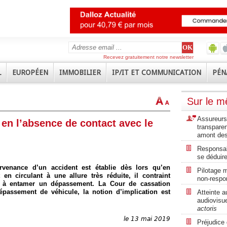
Recevez gratuitement notre newsletter
L
EUROPÉEN
IMMOBILIER
IP/IT ET COMMUNICATION
PÉN
Sur le 
Assureurs 
 en l’absence de contact avec le
transpare
amont des
Responsabi
se déduire
urvenance d’un accident est établie dès lors qu’en
Pilotage m
 en circulant à une allure très réduite, il contraint
non-respon
s à entamer un dépassement. La Cour de cassation
assement de véhicule, la notion d’implication est
Atteinte a
audiovisue
actoris
le 13 mai 2019
Préjudice 