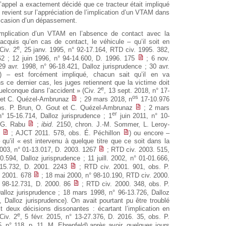
appel a exactement décidé que ce tracteur était impliqué
n revient sur l’appréciation de l’implication d’un VTAM dans
’occasion d’un dépassement.
 l’implication d’un VTAM en l’absence de contact avec la
 acquis qu’en cas de contact, le véhicule – qu’il soit en
e
Civ. 2
, 25 janv. 1995, n° 92-17.164, RTD civ. 1995. 382,
 ; 12 juin 1996, n° 94-14.600, D. 1996. 175
; 6 nov.
29 avr. 1998, n° 96-18.421, Dalloz jurisprudence ; 30 avr.
e) – est forcément impliqué, chacun sait qu’il en va
 ce dernier cas, les juges retiennent que la victime doit
e
uelconque dans l’accident » (Civ. 2
, 13 sept. 2018, n° 17-
os
t et C. Quézel-Ambrunaz
; 29 mars 2018, n
17-10.976
obs. P. Brun, O. Gout et C. Quézel-Ambrunaz
; 2 mars
er
° 15-16.714, Dalloz jurisprudence ; 1
juin 2011, n° 10-
s. G. Rabu
;
ibid
. 2150, chron. J.-M. Sommer, L. Leroy-
r
; AJCT 2011. 578, obs. É. Péchillon
) ou encore –
 qu’il « est intervenu à quelque titre que ce soit dans la
2003, n° 01-13.017, D. 2003. 1267
; RTD civ. 2003. 515,
.594, Dalloz jurisprudence ; 11 juill. 2002, n° 01-01.666,
9-15.732, D. 2001. 2243
; RTD civ. 2001. 901, obs. P.
. 2001. 678
; 18 mai 2000, n° 98-10.190, RTD civ. 2000.
° 98-12.731, D. 2000. 86
; RTD civ. 2000. 348, obs. P.
alloz jurisprudence ; 18 mars 1998, n° 96-13.726, Dalloz
, Dalloz jurisprudence). On avait pourtant pu être troublé
t deux décisions dissonantes : écartant l’implication en
e
Civ. 2
, 5 févr. 2015, n° 13-27.376, D. 2016. 35, obs. P.
, n° 118, p. 11, M. Ehrenfeld) après avoir, quelques jours