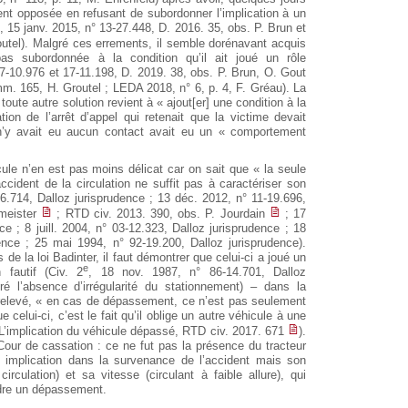
ent opposée en refusant de subordonner l’implication à un
, 15 janv. 2015, n° 13-27.448, D. 2016. 35, obs. P. Brun et
tel). Malgré ces errements, il semble dorénavant acquis
pas subordonnée à la condition qu’il ait joué un rôle
-10.976 et 17-11.198, D. 2019. 38, obs. P. Brun, O. Gout
. 165, H. Groutel ; LEDA 2018, n° 6, p. 4, F. Gréau). La
ute autre solution revient à « ajout[er] une condition à la
ion de l’arrêt d’appel qui retenait que la victime devait
 n’y avait eu aucun contact avait eu un « comportement
ule n’en est pas moins délicat car on sait que « la seule
ccident de la circulation ne suffit pas à caractériser son
6.714, Dalloz jurisprudence ; 13 déc. 2012, n° 11-19.696,
lmeister
; RTD civ. 2013. 390, obs. P. Jourdain
; 17
ce ; 8 juill. 2004, n° 03-12.323, Dalloz jurisprudence ; 18
ence ; 25 mai 1994, n° 92-19.200, Dalloz jurisprudence).
 de la loi Badinter, il faut démontrer que celui-ci a joué un
e
fautif (Civ. 2
, 18 nov. 1987, n° 86-14.701, Dalloz
gré l’absence d’irrégularité du stationnement) – dans la
ut relevé, « en cas de dépassement, ce n’est pas seulement
celui-ci, c’est le fait qu’il oblige un autre véhicule à une
’implication du véhicule dépassé, RTD civ. 2017. 671
).
Cour de cassation : ce ne fut pas la présence du tracteur
on implication dans la survenance de l’accident mais son
rculation) et sa vitesse (circulant à faible allure), qui
ndre un dépassement.