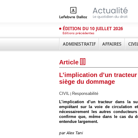
ÉDITION DU 10 JUILLET 2026
Éditions précédentes
ADMINISTRATIF
AFFAIRES
CIVI
Article
L’implication d’un tracteur
siège du dommage
CIVIL
Responsabilité
|
Déplier
L’implication d’un tracteur dans la s
Administratif
empiétant sur la voie de circulation et
nécessairement les autres conducteur
Déplier
Affaires
confirme que, même dans le cas du dép
entendue largement.
Déplier
Civil
par
Alex Tani
Déplier