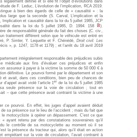
 légalement définie et si elle fit l’objet d’évolutions dans
ne étude de F. Leduc, L’évolution de l’implication, RCA 2019.
istingue à bien des égards de celle de « causalité » : la
s large que la seconde (S. Carval, L’implication et la
 Implication et causalité dans la loi du 5 juillet 1985, JCP
usalité dans la loi du 5 juillet 1985, D. 1994. 158
).
ière de responsabilité générale du fait des choses (C. civ.,
t d’un traitement différent selon que le véhicule est entré en
é, P. Simler, Y. Lequette et F. Chénédé,
Droit civil. Les
écis », p. 1247, 1178 et 1179) ; et l’arrêt du 18 avril 2019
département intégralement responsable des préjudices subis
se médicale aux fins d’évaluer ces préjudices et enfin
son assureur à payer à la victime la somme de 50 000 € à
ation définitive. Le pourvoi formé par le département et son
lé et avait, dans ces conditions, bien peu de chances de
er
ur d’appel avait violé l’article 1
de la loi du 5 juillet 1985
 sa seule présence sur la voie de circulation ; tout en
sait – que cette présence avait contraint la victime à une
r ce pourvoi. En effet, les juges d’appel avaient déduit
 de sa présence sur le lieu de l’accident ; mais du fait que
t le motocycliste à opérer un dépassement. C’est ce que
: « ayant retenu par des constatations souveraines qu’il
perdu le contrôle de sa motocyclette au moment où il se
’est la présence du tracteur qui, alors qu’il était en action
et empiétant sur la voie de circulation, l’avait contraint à