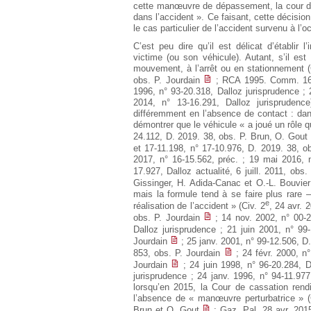
cette manœuvre de dépassement, la cour d’
dans l’accident ». Ce faisant, cette décisio
le cas particulier de l’accident survenu à l
C’est peu dire qu’il est délicat d’établir
victime (ou son véhicule). Autant, s’il est
mouvement, à l’arrêt ou en stationnement (
obs. P. Jourdain
; RCA 1995. Comm. 162
1996, n° 93-20.318, Dalloz jurisprudence ; 
2014, n° 13-16.291, Dalloz jurisprudenc
différemment en l’absence de contact : dans
démontrer que le véhicule « a joué un rôle q
24.112, D. 2019. 38, obs. P. Brun, O. Gou
et 17-11.198, n° 17-10.976, D. 2019. 38, 
2017, n° 16-15.562, préc. ; 19 mai 2016, n
17.927, Dalloz actualité, 6 juill. 2011, ob
Gissinger, H. Adida-Canac et O.-L. Bouvie
mais la formule tend à se faire plus rare –
e
réalisation de l’accident » (Civ. 2
, 24 avr. 
obs. P. Jourdain
; 14 nov. 2002, n° 00-20
Dalloz jurisprudence ; 21 juin 2001, n° 9
Jourdain
; 25 janv. 2001, n° 99-12.506, D
853, obs. P. Jourdain
; 24 févr. 2000, n
Jourdain
; 24 juin 1998, n° 96-20.284, D
jurisprudence ; 24 janv. 1996, n° 94-11.977
lorsqu’en 2015, la Cour de cassation rendi
l’absence de « manœuvre perturbatrice » (
Brun et O. Gout
; Gaz. Pal. 28 avr. 2015