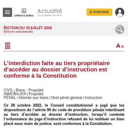
JE M'ABONNE
Menu
ÉDITION DU 10 JUILLET 2026
Éditions précédentes
R
e
c
h
e
r
c
L’interdiction faite au tiers propriétaire
h
d’accéder au dossier d’instruction est
e
conforme à la Constitution
CIVIL
Biens - Propriété
|
IMMOBILIER
Propriété
|
Déplier
PÉNAL
Atteinte aux biens
Droit pénal général
Instruction
|
|
|
Administratif
Ce 28 octobre 2022, le Conseil constitutionnel a jugé que les
Déplier
dispositions de l’article 99 du code de procédure pénale interdisant
Affaires
au tiers d’accéder au dossier d’instruction, lorsqu’il conteste
Déplier
l’ordonnance du juge d’instruction refusant de lui restituer un bien
Civil
placé sous main de justice, sont conformes à la Constitution.