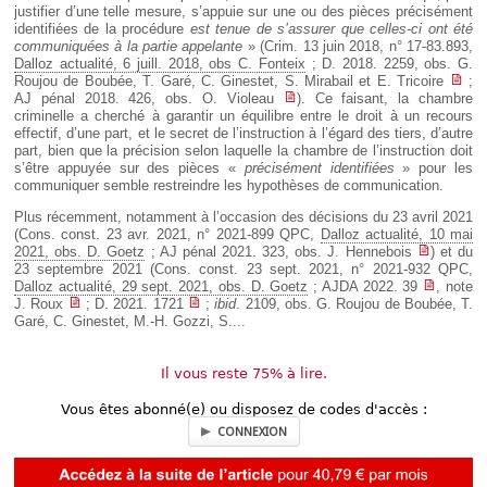
justifier d’une telle mesure, s’appuie sur une ou des pièces précisément
identifiées de la procédure
est tenue de s’assurer que celles-ci ont été
communiquées à la partie appelante
» (Crim. 13 juin 2018, n° 17-83.893,
Dalloz actualité, 6 juill. 2018, obs C. Fonteix
; D. 2018. 2259, obs. G.
Roujou de Boubée, T. Garé, C. Ginestet, S. Mirabail et E. Tricoire
;
AJ pénal 2018. 426, obs. O. Violeau
). Ce faisant, la chambre
criminelle a cherché à garantir un équilibre entre le droit à un recours
effectif, d’une part, et le secret de l’instruction à l’égard des tiers, d’autre
part, bien que la précision selon laquelle la chambre de l’instruction doit
s’être appuyée sur des pièces «
précisément identifiées
» pour les
communiquer semble restreindre les hypothèses de communication.
Plus récemment, notamment à l’occasion des décisions du 23 avril 2021
(Cons. const. 23 avr. 2021, n° 2021-899 QPC,
Dalloz actualité, 10 mai
2021, obs. D. Goetz
; AJ pénal 2021. 323, obs. J. Hennebois
) et du
23 septembre 2021 (Cons. const. 23 sept. 2021, n° 2021-932 QPC,
Dalloz actualité, 29 sept. 2021, obs. D. Goetz
; AJDA 2022. 39
, note
J. Roux
; D. 2021. 1721
;
ibid
. 2109, obs. G. Roujou de Boubée, T.
Garé, C. Ginestet, M.-H. Gozzi, S....
Il vous reste 75% à lire.
Vous êtes abonné(e) ou disposez de codes d'accès :
CONNEXION