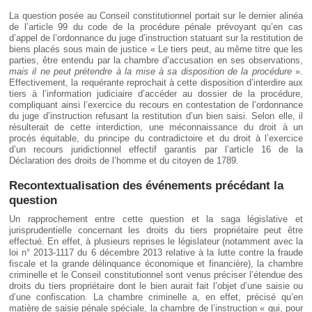
La question posée au Conseil constitutionnel portait sur le dernier alinéa
de l’article 99 du code de la procédure pénale prévoyant qu’en cas
d’appel de l’ordonnance du juge d’instruction statuant sur la restitution de
biens placés sous main de justice « Le tiers peut, au même titre que les
parties, être entendu par la chambre d’accusation en ses observations,
mais il ne peut prétendre à la mise à sa disposition de la procédure
».
Effectivement, la requérante reprochait à cette disposition d’interdire aux
tiers à l’information judiciaire d’accéder au dossier de la procédure,
compliquant ainsi l’exercice du recours en contestation de l’ordonnance
du juge d’instruction refusant la restitution d’un bien saisi. Selon elle, il
résulterait de cette interdiction, une méconnaissance du droit à un
procès équitable, du principe du contradictoire et du droit à l’exercice
d’un recours juridictionnel effectif garantis par l’article 16 de la
Déclaration des droits de l’homme et du citoyen de 1789.
Recontextualisation des événements précédant la
question
Un rapprochement entre cette question et la saga législative et
jurisprudentielle concernant les droits du tiers propriétaire peut être
effectué. En effet, à plusieurs reprises le législateur (notamment avec la
loi n° 2013-1117 du 6 décembre 2013 relative à la lutte contre la fraude
fiscale et la grande délinquance économique et financière), la chambre
criminelle et le Conseil constitutionnel sont venus préciser l’étendue des
droits du tiers propriétaire dont le bien aurait fait l’objet d’une saisie ou
d’une confiscation. La chambre criminelle a, en effet, précisé qu’en
matière de saisie pénale spéciale, la chambre de l’instruction « qui, pour