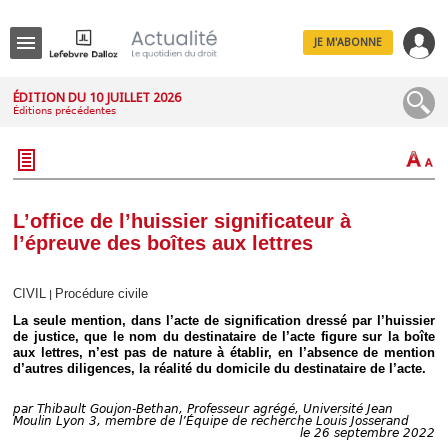
JE M'ABONNE
Menu
ÉDITION DU 10 JUILLET 2026
Éditions précédentes
R
e
c
h
e
r
c
L’office de l’huissier significateur à
h
l’épreuve des boîtes aux lettres
e
CIVIL
Procédure civile
|
La seule mention, dans l’acte de signification dressé par l’huissier
Déplier
de justice, que le nom du destinataire de l’acte figure sur la boîte
Administratif
aux lettres, n’est pas de nature à établir, en l’absence de mention
d’autres diligences, la réalité du domicile du destinataire de l’acte.
Déplier
Affaires
par
Thibault Goujon-Bethan, Professeur agrégé, Université Jean
Déplier
Moulin Lyon 3, membre de l’Équipe de recherche Louis Josserand
Civil
le 26 septembre 2022