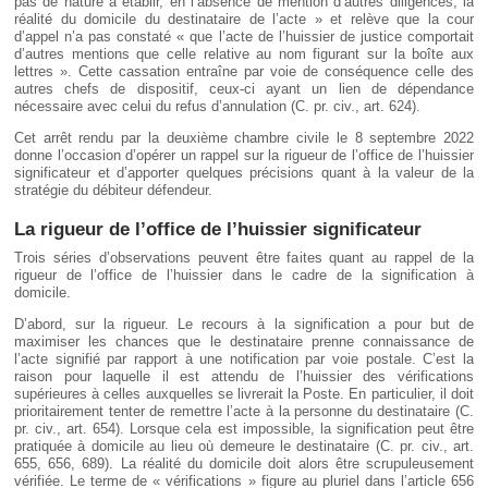
pas de nature à établir, en l’absence de mention d’autres diligences, la
réalité du domicile du destinataire de l’acte » et relève que la cour
d’appel n’a pas constaté « que l’acte de l’huissier de justice comportait
d’autres mentions que celle relative au nom figurant sur la boîte aux
lettres ». Cette cassation entraîne par voie de conséquence celle des
autres chefs de dispositif, ceux-ci ayant un lien de dépendance
nécessaire avec celui du refus d’annulation (C. pr. civ., art. 624).
Cet arrêt rendu par la deuxième chambre civile le 8 septembre 2022
donne l’occasion d’opérer un rappel sur la rigueur de l’office de l’huissier
significateur et d’apporter quelques précisions quant à la valeur de la
stratégie du débiteur défendeur.
La rigueur de l’office de l’huissier significateur
Trois séries d’observations peuvent être faites quant au rappel de la
rigueur de l’office de l’huissier dans le cadre de la signification à
domicile.
D’abord, sur la rigueur. Le recours à la signification a pour but de
maximiser les chances que le destinataire prenne connaissance de
l’acte signifié par rapport à une notification par voie postale. C’est la
raison pour laquelle il est attendu de l’huissier des vérifications
supérieures à celles auxquelles se livrerait la Poste. En particulier, il doit
prioritairement tenter de remettre l’acte à la personne du destinataire (C.
pr. civ., art. 654). Lorsque cela est impossible, la signification peut être
pratiquée à domicile au lieu où demeure le destinataire (C. pr. civ., art.
655, 656, 689). La réalité du domicile doit alors être scrupuleusement
vérifiée. Le terme de « vérifications » figure au pluriel dans l’article 656