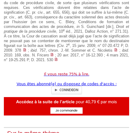
du code de procédure civile, de sorte que plusieurs vérifications sont
requises. Ces vérifications doivent être relatées dans l’acte de
signification (C. pr. civ., art. 655, 656), qui doit se suffire à lui-même (C.
pr. civ., art. 663), conséquence du caractère solennel des actes dressés
par l’huissier (en ce sens, C. Bléry, Conditions de formation et
communication des actes de procédure,
in
S. Guinchard [dir.],
Droit et
e
pratique de la procédure civile
, 10
éd., 2021, Dalloz Action, n° 271.31).
À ce titre, la Cour de cassation avait déjà jugé que l’acte de signification
ne pouvait pas se contenter de mentionner que le nom du destinataire
e
figurait sur la boîte aux lettres (Civ. 2
, 15 janv. 2009, n° 07-20.472 P, D.
2009. 378
;
ibid
. 757, chron. J.-M. Sommer et C. Nicoletis
;
ibid
.
2010. 169, obs. N. Fricero
; 20 avr. 2017, n° 16-12.393 ; 4 mars 2021,
n° 19-25.291 P, D. 2021. 530
Il vous reste 75% à lire.
Vous êtes abonné(e) ou disposez de codes d'accès :
CONNEXION