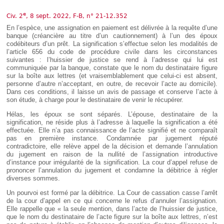
Déplier
Européen
e
Civ. 2
, 8 sept. 2022, F-B, n° 21-12.352
Déplier
En l’espèce, une assignation en paiement est délivrée à la requête d’une
Immobilier
banque (créancière au titre d’un cautionnement) à l’un des époux
Déplier
codébiteurs d’un prêt. La signification s’effectue selon les modalités de
IP/IT
l’article 656 du code de procédure civile dans les circonstances
et
suivantes : l’huissier de justice se rend à l’adresse qui lui est
Déplier
Communication
communiquée par la banque, constate que le nom du destinataire figure
Pénal
sur la boîte aux lettres (et vraisemblablement que celui-ci est absent,
Déplier
personne d’autre n’acceptant, en outre, de recevoir l’acte au domicile).
Social
Dans ces conditions, il laisse un avis de passage et conserve l’acte à
son étude, à charge pour le destinataire de venir le récupérer.
Déplier
Avocat
Hélas, les époux se sont séparés. L’épouse, destinataire de la
signification, ne réside plus à l’adresse à laquelle la signification a été
effectuée. Elle n’a pas connaissance de l’acte signifié et ne comparaît
pas en première instance. Condamnée par jugement réputé
contradictoire, elle relève appel de la décision et demande l’annulation
du jugement en raison de la nullité de l’assignation introductive
d’instance pour irrégularité de la signification. La cour d’appel refuse de
prononcer l’annulation du jugement et condamne la débitrice à régler
diverses sommes.
Un pourvoi est formé par la débitrice. La Cour de cassation casse l’arrêt
de la cour d’appel en ce qui concerne le refus d’annuler l’assignation.
Elle rappelle que « la seule mention, dans l’acte de l’huissier de justice,
que le nom du destinataire de l’acte figure sur la boîte aux lettres, n’est