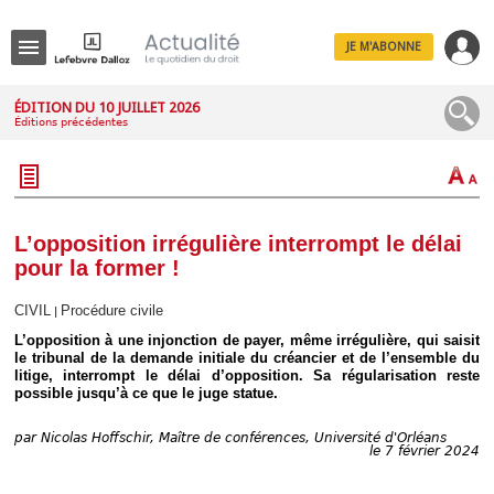
JE M'ABONNE
Menu
ÉDITION DU 10 JUILLET 2026
Éditions précédentes
R
e
c
h
e
r
c
L’opposition irrégulière interrompt le délai
h
pour la former !
e
CIVIL
Procédure civile
|
L’opposition à une injonction de payer, même irrégulière, qui saisit
le tribunal de la demande initiale du créancier et de l’ensemble du
Déplier
litige, interrompt le délai d’opposition. Sa régularisation reste
Administratif
possible jusqu’à ce que le juge statue.
Déplier
Affaires
par
Nicolas Hoffschir, Maître de conférences, Université d'Orléans
le 7 février 2024
Déplier
Civil