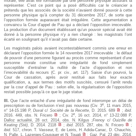
morale, elle avait été formalisée par une personne physique assurant la
représenter. C’est ce point qui a posé difficultés car le créancier a
prétendu que les associés de la société n’avaient donné pouvoir à cette
personne physique qu’à compter du 31 décembre 2017, de sorte que
l’opposition formée auparavant était irrégulière. Cette argumentation a
convaincu la Cour d’appel de Pau qui a déclaré l’opposition irrecevable.
La production d’un document établissant qu’un pouvoir spécial avait été
donné à la personne physique n’y a rien changé : les magistrats l’ont
écarté en soulignant qu’il n’avait pas date certaine.
Les magistrats palois avaient incontestablement commis une erreur en
déclarant l’opposition formée le 14 novembre 2017 irrecevable : le défaut
de pouvoir d’une personne figurant au procès comme représentant d’une
personne morale constitue une irrégularité de fond simplement
susceptible d’entraîner la nullité de l’acte d’opposition et non
l’irrecevabilité du recours (C. pr. civ., art. 117). Saisie d’un pourvoi, la
Cour de cassation, après avoir restitué aux faits leur exacte
qualification, a, aux termes des motifs suscités, censuré l’arrêt rendu
par la cour d’appel de Pau : selon elle, la régularisation de l’opposition
restait possible jusqu’à ce que le juge statue.
III.
Que l’acte entaché d’une irrégularité de fond interrompe un délai de
e
prescription ou de forclusion n’est pas nouveau (Civ. 3
, 11 mars 2015,
n° 14-15.198 P,
Duval
c/
Société de la Recette
, D. 2015. 689
;
ibid
.
e
2016. 449, obs. N. Fricero
; Civ. 2
, 16 oct. 2014, n° 13-22.088 P,
Dalloz actualité, 28 oct. 2014, obs. N. Kilgus
;
Frenoy
c/
Ouizille de
Keating (Sté)
, D. 2014. 2118
;
ibid
. 2015. 287, obs. N. Fricero
;
ibid
. 517, chron. T. Vasseur, E. de Leiris, H. Adida-Canac, D. Chauchis,
N. Palle, L. Lazerges-Cousquer et N. Touati
; Gaz. Pal. 23 déc. 2014,