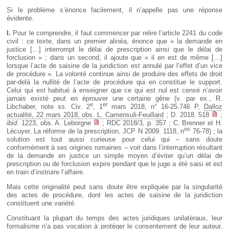
Si le problème s’énonce facilement, il n’appelle pas une réponse
évidente.
I.
Pour le comprendre, il faut commencer par relire l’article 2241 du code
civil : ce texte, dans un premier alinéa, énonce que « la demande en
justice […] interrompt le délai de prescription ainsi que le délai de
forclusion » ; dans un second, il ajoute que « il en est de même […]
lorsque l’acte de saisine de la juridiction est annulé par l’effet d’un vice
de procédure ». La volonté continue ainsi de produire des effets de droit
par-delà la nullité de l’acte de procédure qui en constitue le support.
Celui qui est habitué à enseigner que ce qui est nul est censé n’avoir
jamais existé peut en éprouver une certaine gêne (v. par ex., R.
e
er
Libchaber, note ss. Civ. 2
, 1
mars 2018, n° 16-25.746 P,
Dalloz
actualité, 22 mars 2018, obs. L. Camensuli-Feuillard
; D. 2018. 518
;
ibid
. 1223, obs. A. Leborgne
; RDC 2018/3, p. 357 ; C. Brenner et H.
os
Lécuyer, La réforme de la prescription, JCP N 2009. 1118, n
76-78) ; la
solution est tout aussi curieuse pour celui qui – sans doute
conformément à ses origines romaines – voit dans l’interruption résultant
de la demande en justice un simple moyen d’éviter qu’un délai de
prescription ou de forclusion expire pendant que le juge a été saisi et est
en train d’instruire l’affaire.
Mais cette originalité peut sans doute être expliquée par la singularité
des actes de procédure, dont les actes de saisine de la juridiction
constituent une variété.
Constituant la plupart du temps des actes juridiques unilatéraux, leur
formalisme n’a pas vocation à protéger le consentement de leur auteur,