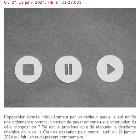
Déplier
e
Civ. 2
, 18 janv. 2024, F-B, n° 21-23.033
Européen
Déplier
Immobilier
Déplier
IP/IT
et
Déplier
Communication
Pénal
Déplier
Social
Déplier
Avocat
L’opposition formée irrégulièrement par un débiteur auquel a été notifié
une ordonnance portant injonction de payer emporte-t-elle interruption du
délai d’opposition ? Tel est le problème qu’a dû résoudre la deuxième
chambre civile de la Cour de cassation pour rendre l’arrêt du 18 janvier
2024 qui fait l’objet du présent commentaire.