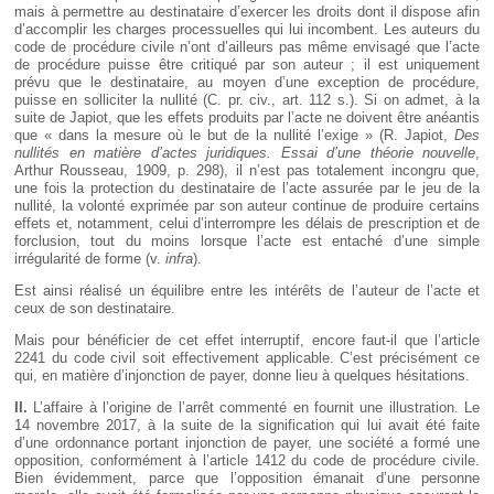
mais à permettre au destinataire d’exercer les droits dont il dispose afin
d’accomplir les charges processuelles qui lui incombent. Les auteurs du
code de procédure civile n’ont d’ailleurs pas même envisagé que l’acte
de procédure puisse être critiqué par son auteur ; il est uniquement
prévu que le destinataire, au moyen d’une exception de procédure,
puisse en solliciter la nullité (C. pr. civ., art. 112 s.). Si on admet, à la
suite de Japiot, que les effets produits par l’acte ne doivent être anéantis
que « dans la mesure où le but de la nullité l’exige » (R. Japiot,
Des
nullités en matière d’actes juridiques. Essai d’une théorie nouvelle
,
Arthur Rousseau, 1909, p. 298), il n’est pas totalement incongru que,
une fois la protection du destinataire de l’acte assurée par le jeu de la
nullité, la volonté exprimée par son auteur continue de produire certains
effets et, notamment, celui d’interrompre les délais de prescription et de
forclusion, tout du moins lorsque l’acte est entaché d’une simple
irrégularité de forme (v.
infra
).
Est ainsi réalisé un équilibre entre les intérêts de l’auteur de l’acte et
ceux de son destinataire.
Mais pour bénéficier de cet effet interruptif, encore faut-il que l’article
2241 du code civil soit effectivement applicable. C’est précisément ce
qui, en matière d’injonction de payer, donne lieu à quelques hésitations.
II.
L’affaire à l’origine de l’arrêt commenté en fournit une illustration. Le
14 novembre 2017, à la suite de la signification qui lui avait été faite
d’une ordonnance portant injonction de payer, une société a formé une
opposition, conformément à l’article 1412 du code de procédure civile.
Bien évidemment, parce que l’opposition émanait d’une personne