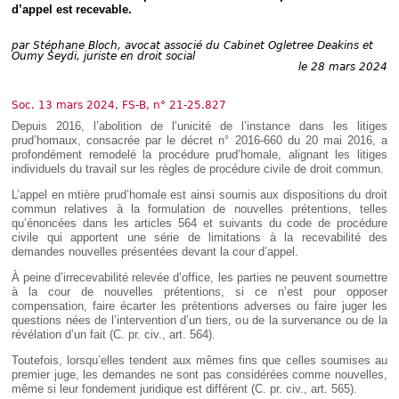
Déplier
d’appel est recevable.
Européen
Déplier
par
Stéphane Bloch, avocat associé du Cabinet Ogletree Deakins et
Immobilier
Oumy Seydi, juriste en droit social
le 28 mars 2024
Déplier
IP/IT
et
Soc. 13 mars 2024, FS-B, n° 21-25.827
Déplier
Communication
Pénal
Depuis 2016, l’abolition de l’unicité de l’instance dans les litiges
prud’homaux, consacrée par le décret n° 2016-660 du 20 mai 2016, a
Déplier
profondément remodelé la procédure prud’homale, alignant les litiges
Social
individuels du travail sur les règles de procédure civile de droit commun.
Déplier
L’appel en mtière prud’homale est ainsi soumis aux dispositions du droit
Avocat
commun relatives à la formulation de nouvelles prétentions, telles
qu’énoncées dans les articles 564 et suivants du code de procédure
civile qui apportent une série de limitations à la recevabilité des
demandes nouvelles présentées devant la cour d’appel.
À peine d’irrecevabilité relevée d’office, les parties ne peuvent soumettre
à la cour de nouvelles prétentions, si ce n’est pour opposer
compensation, faire écarter les prétentions adverses ou faire juger les
questions nées de l’intervention d’un tiers, ou de la survenance ou de la
révélation d’un fait (C. pr. civ., art. 564).
Toutefois, lorsqu’elles tendent aux mêmes fins que celles soumises au
premier juge, les demandes ne sont pas considérées comme nouvelles,
même si leur fondement juridique est différent (C. pr. civ., art. 565).