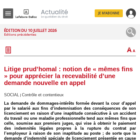
JE M'ABONNE
Menu
ÉDITION DU 10 JUILLET 2026
Éditions précédentes
R
e
c
h
e
r
c
Litige prud’homal : notion de « mêmes fins
h
» pour apprécier la recevabilité d’une
e
demande nouvelle en appel
SOCIAL
Contrôle et contentieux
|
La demande de dommages-intérêts formée devant la cour d’appel
Déplier
par le salarié aux fins d’indemnisation des conséquences de son
Administratif
licenciement en raison d’une inaptitude consécutive à un accident
Déplier
du travail ou une maladie professionnelle tend aux mêmes fins que
Affaires
celle, soumise aux premiers juges, qui vise à obtenir le paiement
des indemnités légales propres à la rupture du contrat par
Déplier
l’employeur à raison de son inaptitude au poste ; de sorte que la
Civil
demande d’indemnité spéciale de licenciement présentée en cause