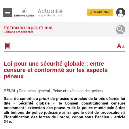
JE M'ABONNE
Menu
ÉDITION DU 10 JUILLET 2026
Éditions précédentes
R
e
c
h
e
r
c
Loi pour une sécurité globale : entre
h
censure et conformité sur les aspects
e
pénaux
PÉNAL
Droit pénal général
Peine et exécution des peines
|
|
Déplier
Saisi du contrôle
a priori
de plusieurs articles de la très décriée loi
Administratif
dite « Sécurité globale », le Conseil constitutionnel censure
Déplier
notamment l’extension des pouvoirs de la police municipale à des
Affaires
attributions de police judiciaire ainsi que le délit de provocation à
l’identification des forces de l’ordre, connu sous l’ancien « article
Déplier
24 ».
Civil