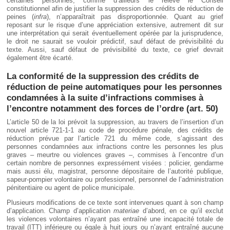
certaines personnes, comme d’ailleurs le relève le Conseil
constitutionnel afin de justifier la suppression des crédits de réduction de
peines (
infra
), n’apparaîtrait pas disproportionnée. Quant au grief
reposant sur le risque d’une appréciation extensive, autrement dit sur
une interprétation qui serait éventuellement opérée par la jurisprudence,
le droit ne saurait se vouloir prédictif, sauf défaut de prévisibilité du
texte. Aussi, sauf défaut de prévisibilité du texte, ce grief devrait
également être écarté.
La conformité de la suppression des crédits de
réduction de peine automatiques pour les personnes
condamnées à la suite d’infractions commises à
l’encontre notamment des forces de l’ordre (art. 50)
L’article 50 de la loi prévoit la suppression, au travers de l’insertion d’un
nouvel article 721-1-1 au code de procédure pénale, des crédits de
réduction prévue par l’article 721 du même code, s’agissant des
personnes condamnées aux infractions contre les personnes les plus
graves – meurtre ou violences graves –, commises à l’encontre d’un
certain nombre de personnes expressément visées : policier, gendarme
mais aussi élu, magistrat, personne dépositaire de l’autorité publique,
sapeur-pompier volontaire ou professionnel, personnel de l’administration
pénitentiaire ou agent de police municipale.
Plusieurs modifications de ce texte sont intervenues quant à son champ
d’application. Champ d’application
materiae
d’abord, en ce qu’il exclut
les violences volontaires n’ayant pas entraîné une incapacité totale de
travail (ITT) inférieure ou égale à huit jours ou n’ayant entraîné aucune