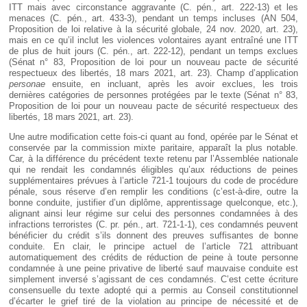
ITT mais avec circonstance aggravante (C. pén., art. 222-13) et les
menaces (C. pén., art. 433-3), pendant un temps incluses (AN 504,
Proposition de loi relative à la sécurité globale, 24 nov. 2020, art. 23),
mais en ce qu’il inclut les violences volontaires ayant entraîné une ITT
de plus de huit jours (C. pén., art. 222-12), pendant un temps exclues
(Sénat n° 83, Proposition de loi pour un nouveau pacte de sécurité
respectueux des libertés, 18 mars 2021, art. 23). Champ d’application
personae
ensuite, en incluant, après les avoir exclues, les trois
dernières catégories de personnes protégées par le texte (Sénat n° 83,
Proposition de loi pour un nouveau pacte de sécurité respectueux des
libertés, 18 mars 2021, art. 23).
Une autre modification cette fois-ci quant au fond, opérée par le Sénat et
conservée par la commission mixte paritaire, apparaît la plus notable.
Car, à la différence du précédent texte retenu par l’Assemblée nationale
qui ne rendait les condamnés éligibles qu’aux réductions de peines
supplémentaires prévues à l’article 721-1 toujours du code de procédure
pénale, sous réserve d’en remplir les conditions (c’est-à-dire, outre la
bonne conduite, justifier d’un diplôme, apprentissage quelconque, etc.),
alignant ainsi leur régime sur celui des personnes condamnées à des
infractions terroristes (C. pr. pén., art. 721-1-1), ces condamnés peuvent
bénéficier du crédit s’ils donnent des preuves suffisantes de bonne
conduite. En clair, le principe actuel de l’article 721 attribuant
automatiquement des crédits de réduction de peine à toute personne
condamnée à une peine privative de liberté sauf mauvaise conduite est
simplement inversé s’agissant de ces condamnés. C’est cette écriture
consensuelle du texte adopté qui a permis au Conseil constitutionnel
d’écarter le grief tiré de la violation au principe de nécessité et de