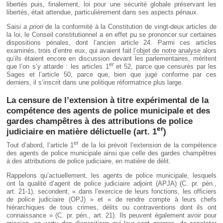
libertés puis, finalement, loi pour une sécurité globale préservant les
libertés, était attendue, particulièrement dans ses aspects pénaux.
Saisi
a priori
de la conformité à la Constitution de vingt-deux articles de
la loi, le Conseil constitutionnel a en effet pu se prononcer sur certaines
dispositions pénales, dont l’ancien article 24. Parmi ces articles
examinés, trois d’entre eux, qui avaient fait
l’objet de notre analyse
alors
qu’ils étaient encore en discussion devant les parlementaires, méritent
er
que l’on s’y attarde : les articles 1
et 52, parce que censurés par les
Sages et l’article 50, parce que, bien que jugé conforme par ces
derniers, il s’inscrit dans une politique réformatrice plus large.
La censure de l’extension à titre expérimental de la
compétence des agents de police municipale et des
gardes champêtres à des attributions de police
er
judiciaire en matière délictuelle (art. 1
)
er
Tout d’abord, l’article 1
de la loi prévoit l’extension de la compétence
des agents de police municipale ainsi que celle des gardes champêtres
à des attributions de police judiciaire, en matière de délit.
Rappelons qu’actuellement, les agents de police municipale, lesquels
ont la qualité d’agent de police judiciaire adjoint (APJA) (C. pr. pén.,
art. 21-1), secondent, « dans l’exercice de leurs fonctions, les officiers
de police judiciaire (OPJ) » et « de rendre compte à leurs chefs
hiérarchiques de tous crimes, délits ou contraventions dont ils ont
connaissance » (C. pr. pén., art. 21). Ils peuvent également avoir pour