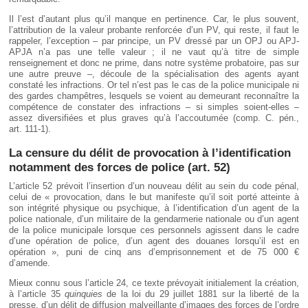
Il l’est d’autant plus qu’il manque en pertinence. Car, le plus souvent,
l’attribution de la valeur probante renforcée d’un PV, qui reste, il faut le
rappeler, l’exception – par principe, un PV dressé par un OPJ ou APJ-
APJA n’a pas une telle valeur ; il ne vaut qu’à titre de simple
renseignement et donc ne prime, dans notre système probatoire, pas sur
une autre preuve –, découle de la spécialisation des agents ayant
constaté les infractions. Or tel n’est pas le cas de la police municipale ni
des gardes champêtres, lesquels se voient au demeurant reconnaître la
compétence de constater des infractions – si simples soient-elles –
assez diversifiées et plus graves qu’à l’accoutumée (comp. C. pén.,
art. 111-1).
La censure du délit de provocation à l’identification
notamment des forces de police (art. 52)
L’article 52 prévoit l’insertion d’un nouveau délit au sein du code pénal,
celui de « provocation, dans le but manifeste qu’il soit porté atteinte à
son intégrité physique ou psychique, à l’identification d’un agent de la
police nationale, d’un militaire de la gendarmerie nationale ou d’un agent
de la police municipale lorsque ces personnels agissent dans le cadre
d’une opération de police, d’un agent des douanes lorsqu’il est en
opération », puni de cinq ans d’emprisonnement et de 75 000 €
d’amende.
Mieux connu sous l’article 24, ce texte prévoyait initialement la création,
à l’article 35
quinquies
de la loi du 29 juillet 1881 sur la liberté de la
presse, d’un délit de diffusion malveillante d’images des forces de l’ordre