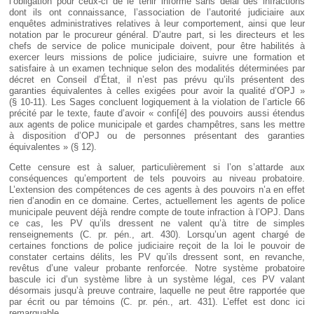
l’obligation pour ceux-ci de le tenir informé sans délai des infractions
dont ils ont connaissance, l’association de l’autorité judiciaire aux
enquêtes administratives relatives à leur comportement, ainsi que leur
notation par le procureur général. D’autre part, si les directeurs et les
chefs de service de police municipale doivent, pour être habilités à
exercer leurs missions de police judiciaire, suivre une formation et
satisfaire à un examen technique selon des modalités déterminées par
décret en Conseil d’État, il n’est pas prévu qu’ils présentent des
garanties équivalentes à celles exigées pour avoir la qualité d’OPJ »
(§ 10-11). Les Sages concluent logiquement à la violation de l’article 66
précité par le texte, faute d’avoir « confi[é] des pouvoirs aussi étendus
aux agents de police municipale et gardes champêtres, sans les mettre
à disposition d’OPJ ou de personnes présentant des garanties
équivalentes » (§ 12).
Cette censure est à saluer, particulièrement si l’on s’attarde aux
conséquences qu’emportent de tels pouvoirs au niveau probatoire.
L’extension des compétences de ces agents à des pouvoirs n’a en effet
rien d’anodin en ce domaine. Certes, actuellement les agents de police
municipale peuvent déjà rendre compte de toute infraction à l’OPJ. Dans
ce cas, les PV qu’ils dressent ne valent qu’à titre de simples
renseignements (C. pr. pén., art. 430). Lorsqu’un agent chargé de
certaines fonctions de police judiciaire reçoit de la loi le pouvoir de
constater certains délits, les PV qu’ils dressent sont, en revanche,
revêtus d’une valeur probante renforcée. Notre système probatoire
bascule ici d’un système libre à un système légal, ces PV valant
désormais jusqu’à preuve contraire, laquelle ne peut être rapportée que
par écrit ou par témoins (C. pr. pén., art. 431). L’effet est donc ici
remarquable.