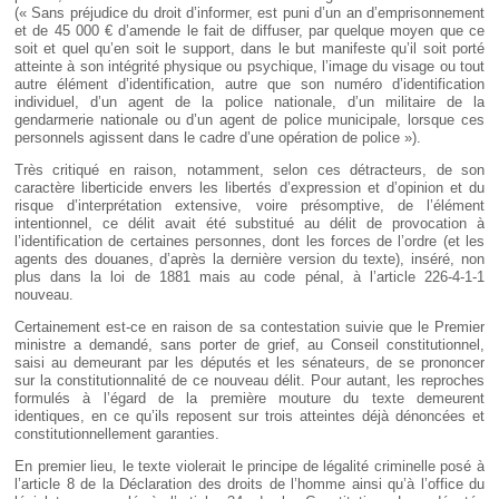
(« Sans préjudice du droit d’informer, est puni d’un an d’emprisonnement
et de 45 000 € d’amende le fait de diffuser, par quelque moyen que ce
soit et quel qu’en soit le support, dans le but manifeste qu’il soit porté
atteinte à son intégrité physique ou psychique, l’image du visage ou tout
autre élément d’identification, autre que son numéro d’identification
individuel, d’un agent de la police nationale, d’un militaire de la
gendarmerie nationale ou d’un agent de police municipale, lorsque ces
personnels agissent dans le cadre d’une opération de police »).
Très critiqué en raison, notamment, selon ces détracteurs, de son
caractère liberticide envers les libertés d’expression et d’opinion et du
risque d’interprétation extensive, voire présomptive, de l’élément
intentionnel, ce délit avait été substitué au délit de provocation à
l’identification de certaines personnes, dont les forces de l’ordre (et les
agents des douanes, d’après la dernière version du texte), inséré, non
plus dans la loi de 1881 mais au code pénal, à l’article 226-4-1-1
nouveau.
Certainement est-ce en raison de sa contestation suivie que le Premier
ministre a demandé, sans porter de grief, au Conseil constitutionnel,
saisi au demeurant par les députés et les sénateurs, de se prononcer
sur la constitutionnalité de ce nouveau délit. Pour autant, les reproches
formulés à l’égard de la première mouture du texte demeurent
identiques, en ce qu’ils reposent sur trois atteintes déjà dénoncées et
constitutionnellement garanties.
En premier lieu, le texte violerait le principe de légalité criminelle posé à
l’article 8 de la Déclaration des droits de l’homme ainsi qu’à l’office du