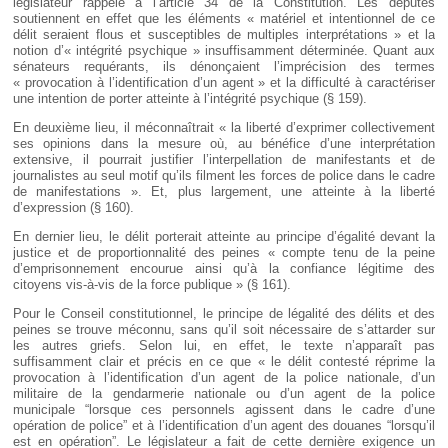
législateur rappelé à l’article 34 de la Constitution. Les députés
soutiennent en effet que les éléments « matériel et intentionnel de ce
délit seraient flous et susceptibles de multiples interprétations » et la
notion d’« intégrité psychique » insuffisamment déterminée. Quant aux
sénateurs requérants, ils dénonçaient l’imprécision des termes
« provocation à l’identification d’un agent » et la difficulté à caractériser
une intention de porter atteinte à l’intégrité psychique (§ 159).
En deuxième lieu, il méconnaîtrait « la liberté d’exprimer collectivement
ses opinions dans la mesure où, au bénéfice d’une interprétation
extensive, il pourrait justifier l’interpellation de manifestants et de
journalistes au seul motif qu’ils filment les forces de police dans le cadre
de manifestations ». Et, plus largement, une atteinte à la liberté
d’expression (§ 160).
En dernier lieu, le délit porterait atteinte au principe d’égalité devant la
justice et de proportionnalité des peines « compte tenu de la peine
d’emprisonnement encourue ainsi qu’à la confiance légitime des
citoyens vis-à-vis de la force publique » (§ 161).
Pour le Conseil constitutionnel, le principe de légalité des délits et des
peines se trouve méconnu, sans qu’il soit nécessaire de s’attarder sur
les autres griefs. Selon lui, en effet, le texte n’apparaît pas
suffisamment clair et précis en ce que « le délit contesté réprime la
provocation à l’identification d’un agent de la police nationale, d’un
militaire de la gendarmerie nationale ou d’un agent de la police
municipale “lorsque ces personnels agissent dans le cadre d’une
opération de police” et à l’identification d’un agent des douanes “lorsqu’il
est en opération”. Le législateur a fait de cette dernière exigence un