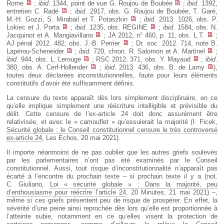
Rome
;
ibid
. 1344, point de vue G. Roujou de Boubée
;
ibid
. 1392,
entretien C. Radé
;
ibid
. 2917, obs. G. Roujou de Boubée, T. Garé,
M.-H. Gozzi, S. Mirabail et T. Potaszkin
;
ibid
. 2013. 1026, obs. P.
Lokiec et J. Porta
;
ibid
. 1235, obs. REGINE
;
ibid
. 1584, obs. N.
Jacquinot et A. Mangiavillano
; JA 2012, n° 460, p. 11, obs. L.T.
;
AJ pénal 2012. 482, obs. J.-B. Perrier
; Dr. soc. 2012. 714, note B.
Lapérou-Scheneider
;
ibid
. 720, chron. R. Salomon et A. Martinel
;
ibid
. 944, obs. L. Lerouge
; RSC 2012. 371, obs. Y. Mayaud
;
ibid
.
380, obs. A. Cerf-Hollender
;
ibid
. 2013. 436, obs. B. de Lamy
),
toutes deux déclarées inconstitutionnelles, faute pour leurs éléments
constitutifs d’avoir été suffisamment définis.
La censure du texte apparaît dès lors simplement disciplinaire, en ce
qu’elle implique simplement une réécriture intelligible et prévisible du
délit. Cette censure de l’ex-article 24 doit donc assurément être
relativisée, et avec le « camouflet » qu’essuierait la majorité (I. Ficek,
Sécurité globale : le Conseil constitutionnel censure le très controversé
ex-article 24
, Les Échos, 20 mai 2021).
Il importe néanmoins de ne pas oublier que les autres griefs soulevés
par les parlementaires n’ont pas été examinés par le Conseil
constitutionnel. Aussi, tout risque d’inconstitutionnalité n’apparaît pas
écarté à l’encontre du prochain texte – si prochain texte il y a (not.
C. Giuliano,
Loi « sécurité globale » : Dans la majorité, peu
d’enthousiasme pour réécrire l’article 24
, 20 Minutes, 21 mai 2021) –,
même si ces griefs présentent peu de risque de prospérer. En effet, la
sévérité d’une peine ainsi reprochée dès lors qu’elle est proportionnée à
l’atteinte subie, notamment en ce qu’elles visent la protection de