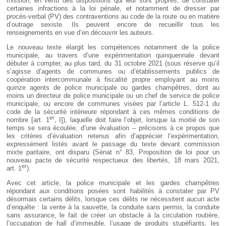
mission, en vertu des dispositions qui leur sont propres, de constater
certaines infractions à la loi pénale, et notamment de dresser par
procès-verbal (PV) des contraventions au code de la route ou en matière
d’outrage sexiste. Ils peuvent encore de recueillir tous les
renseignements en vue d’en découvrir les auteurs.
Le nouveau texte élargit les compétences notamment de la police
municipale, au travers d’une expérimentation quinquennale devant
débuter à compter, au plus tard, du 31 octobre 2021 (sous réserve qu’il
s’agisse d’agents de communes ou d’établissements publics de
coopération intercommunale à fiscalité propre employant au moins
quinze agents de police municipale ou gardes champêtres, dont au
moins un directeur de police municipale ou un chef de service de police
municipale, ou encore de communes visées par l’article L. 512-1 du
code de la sécurité intérieure répondant à ces mêmes conditions de
er
nombre [art. 1
, I]), laquelle doit faire l’objet, lorsque la moitié de son
temps se sera écoulée, d’une évaluation – précisons à ce propos que
les critères d’évaluation retenus afin d’apprécier l’expérimentation,
expressément listés avant le passage du texte devant commission
mixte paritaire, ont disparu (Sénat n° 83, Proposition de loi pour un
nouveau pacte de sécurité respectueux des libertés, 18 mars 2021,
er
art. 1
).
Avec cet article, la police municipale et les gardes champêtres
répondant aux conditions posées sont habilités à constater par PV
désormais certains délits, lorsque ces délits ne nécessitent aucun acte
d’enquête : la vente à la sauvette, la conduite sans permis, la conduite
sans assurance, le fait de créer un obstacle à la circulation routière,
l’occupation de hall d’immeuble, l’usage de produits stupéfiants, les