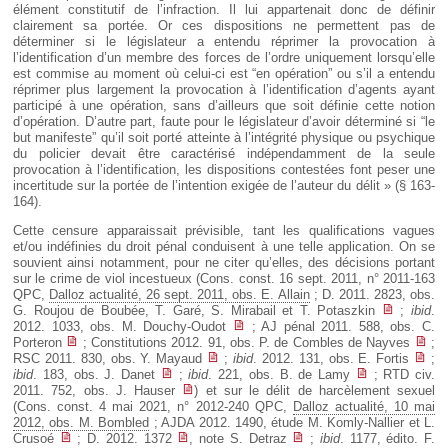
élément constitutif de l’infraction. Il lui appartenait donc de définir
clairement sa portée. Or ces dispositions ne permettent pas de
déterminer si le législateur a entendu réprimer la provocation à
l’identification d’un membre des forces de l’ordre uniquement lorsqu’elle
est commise au moment où celui-ci est “en opération” ou s’il a entendu
réprimer plus largement la provocation à l’identification d’agents ayant
participé à une opération, sans d’ailleurs que soit définie cette notion
d’opération. D’autre part, faute pour le législateur d’avoir déterminé si “le
but manifeste” qu’il soit porté atteinte à l’intégrité physique ou psychique
du policier devait être caractérisé indépendamment de la seule
provocation à l’identification, les dispositions contestées font peser une
incertitude sur la portée de l’intention exigée de l’auteur du délit » (§ 163-
164).
Cette censure apparaissait prévisible, tant les qualifications vagues
et/ou indéfinies du droit pénal conduisent à une telle application. On se
souvient ainsi notamment, pour ne citer qu’elles, des décisions portant
sur le crime de viol incestueux (Cons. const. 16 sept. 2011, n° 2011-163
QPC,
Dalloz actualité, 26 sept. 2011, obs. E. Allain
; D. 2011. 2823, obs.
G. Roujou de Boubée, T. Garé, S. Mirabail et T. Potaszkin
;
ibid
.
2012. 1033, obs. M. Douchy-Oudot
; AJ pénal 2011. 588, obs. C.
Porteron
; Constitutions 2012. 91, obs. P. de Combles de Nayves
;
RSC 2011. 830, obs. Y. Mayaud
;
ibid
. 2012. 131, obs. E. Fortis
;
ibid
. 183, obs. J. Danet
;
ibid
. 221, obs. B. de Lamy
; RTD civ.
2011. 752, obs. J. Hauser
) et sur le délit de harcèlement sexuel
(Cons. const. 4 mai 2021, n° 2012-240 QPC,
Dalloz actualité, 10 mai
2012, obs. M. Bombled
; AJDA 2012. 1490, étude M. Komly-Nallier et L.
Crusoé
; D. 2012. 1372
, note S. Detraz
;
ibid
. 1177, édito. F.