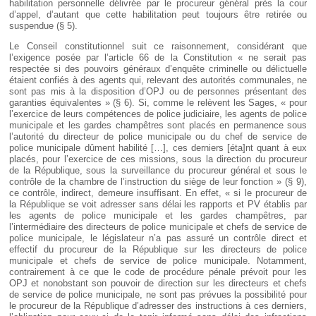
habilitation personnelle délivrée par le procureur général près la cour
d’appel, d’autant que cette habilitation peut toujours être retirée ou
suspendue (§ 5).
Le Conseil constitutionnel suit ce raisonnement, considérant que
l’exigence posée par l’article 66 de la Constitution « ne serait pas
respectée si des pouvoirs généraux d’enquête criminelle ou délictuelle
étaient confiés à des agents qui, relevant des autorités communales, ne
sont pas mis à la disposition d’OPJ ou de personnes présentant des
garanties équivalentes » (§ 6). Si, comme le relèvent les Sages, « pour
l’exercice de leurs compétences de police judiciaire, les agents de police
municipale et les gardes champêtres sont placés en permanence sous
l’autorité du directeur de police municipale ou du chef de service de
police municipale dûment habilité […], ces derniers [éta]nt quant à eux
placés, pour l’exercice de ces missions, sous la direction du procureur
de la République, sous la surveillance du procureur général et sous le
contrôle de la chambre de l’instruction du siège de leur fonction » (§ 9),
ce contrôle, indirect, demeure insuffisant. En effet, « si le procureur de
la République se voit adresser sans délai les rapports et PV établis par
les agents de police municipale et les gardes champêtres, par
l’intermédiaire des directeurs de police municipale et chefs de service de
police municipale, le législateur n’a pas assuré un contrôle direct et
effectif du procureur de la République sur les directeurs de police
municipale et chefs de service de police municipale. Notamment,
contrairement à ce que le code de procédure pénale prévoit pour les
OPJ et nonobstant son pouvoir de direction sur les directeurs et chefs
de service de police municipale, ne sont pas prévues la possibilité pour
le procureur de la République d’adresser des instructions à ces derniers,