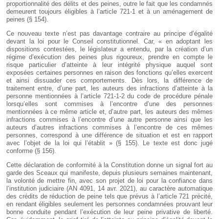
proportionnalité des délits et des peines, outre le fait que les condamnés
demeurent toujours éligibles à l’article 721-1 et à un aménagement de
peines (§ 154).
Ce nouveau texte n’est pas davantage contraire au principe d’égalité
devant la loi pour le Conseil constitutionnel. Car, « en adoptant les
dispositions contestées, le législateur a entendu, par la création d’un
régime d’exécution des peines plus rigoureux, prendre en compte le
risque particulier d’atteinte à leur intégrité physique auquel sont
exposées certaines personnes en raison des fonctions qu’elles exercent
et ainsi dissuader ces comportements. Dès lors, la différence de
traitement entre, d’une part, les auteurs des infractions d’atteinte à la
personne mentionnées à l’article 721-1-2 du code de procédure pénale
lorsqu’elles sont commises à l’encontre d’une des personnes
mentionnées à ce même article et, d’autre part, les auteurs des mêmes
infractions commises à l’encontre d’une autre personne ainsi que les
auteurs d’autres infractions commises à l’encontre de ces mêmes
personnes, correspond à une différence de situation et est en rapport
avec l’objet de la loi qui l’établit » (§ 155). Le texte est donc jugé
conforme (§ 156).
Cette déclaration de conformité à la Constitution donne un signal fort au
garde des Sceaux qui manifeste, depuis plusieurs semaines maintenant,
la volonté de mettre fin, avec son projet de loi pour la confiance dans
l’institution judiciaire (AN 4091, 14 avr. 2021), au caractère automatique
des crédits de réduction de peine tels que prévus à l’article 721 précité,
en rendant éligibles seulement les personnes condamnées prouvant leur
bonne conduite pendant l’exécution de leur peine privative de liberté.