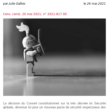
Déplier
par
Julie Gallois
le 26 mai 2021
Européen
Déplier
Cons. const. 20 mai 2021, n° 2021-817 DC
Immobilier
Déplier
IP/IT
et
Déplier
Communication
Pénal
Déplier
Social
Déplier
Avocat
La décision du Conseil constitutionnel sur la très décriée loi Sécurité
globale, devenue loi pour un nouveau pacte de sécurité respectueux des