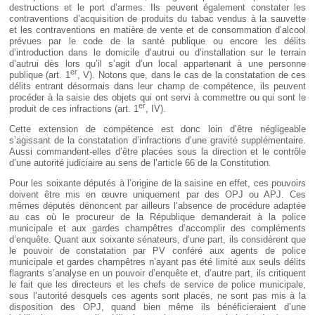
destructions et le port d’armes. Ils peuvent également constater les
contraventions d’acquisition de produits du tabac vendus à la sauvette
et les contraventions en matière de vente et de consommation d’alcool
prévues par le code de la santé publique ou encore les délits
d’introduction dans le domicile d’autrui ou d’installation sur le terrain
d’autrui dès lors qu’il s’agit d’un local appartenant à une personne
er
publique (art. 1
, V). Notons que, dans le cas de la constatation de ces
délits entrant désormais dans leur champ de compétence, ils peuvent
procéder à la saisie des objets qui ont servi à commettre ou qui sont le
er
produit de ces infractions (art. 1
, IV).
Cette extension de compétence est donc loin d’être négligeable
s’agissant de la constatation d’infractions d’une gravité supplémentaire.
Aussi commandent-elles d’être placées sous la direction et le contrôle
d’une autorité judiciaire au sens de l’article 66 de la Constitution.
Pour les soixante députés à l’origine de la saisine en effet, ces pouvoirs
doivent être mis en œuvre uniquement par des OPJ ou APJ. Ces
mêmes députés dénoncent par ailleurs l’absence de procédure adaptée
au cas où le procureur de la République demanderait à la police
municipale et aux gardes champêtres d’accomplir des compléments
d’enquête. Quant aux soixante sénateurs, d’une part, ils considèrent que
le pouvoir de constatation par PV conféré aux agents de police
municipale et gardes champêtres n’ayant pas été limité aux seuls délits
flagrants s’analyse en un pouvoir d’enquête et, d’autre part, ils critiquent
le fait que les directeurs et les chefs de service de police municipale,
sous l’autorité desquels ces agents sont placés, ne sont pas mis à la
disposition des OPJ, quand bien même ils bénéficieraient d’une