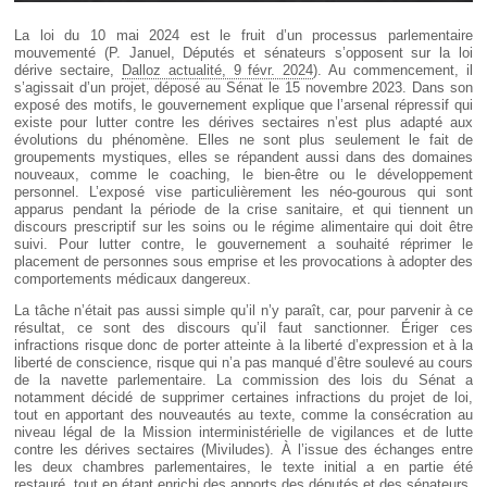
La loi du 10 mai 2024 est le fruit d’un processus parlementaire
mouvementé (P. Januel, Députés et sénateurs s’opposent sur la loi
dérive sectaire,
Dalloz actualité, 9 févr. 2024
). Au commencement, il
s’agissait d’un projet, déposé au Sénat le 15 novembre 2023. Dans son
exposé des motifs, le gouvernement explique que l’arsenal répressif qui
existe pour lutter contre les dérives sectaires n’est plus adapté aux
évolutions du phénomène. Elles ne sont plus seulement le fait de
groupements mystiques, elles se répandent aussi dans des domaines
nouveaux, comme le coaching, le bien-être ou le développement
personnel. L’exposé vise particulièrement les néo-gourous qui sont
apparus pendant la période de la crise sanitaire, et qui tiennent un
discours prescriptif sur les soins ou le régime alimentaire qui doit être
suivi. Pour lutter contre, le gouvernement a souhaité réprimer le
placement de personnes sous emprise et les provocations à adopter des
comportements médicaux dangereux.
La tâche n’était pas aussi simple qu’il n’y paraît, car, pour parvenir à ce
résultat, ce sont des discours qu’il faut sanctionner. Ériger ces
infractions risque donc de porter atteinte à la liberté d’expression et à la
liberté de conscience, risque qui n’a pas manqué d’être soulevé au cours
de la navette parlementaire. La commission des lois du Sénat a
notamment décidé de supprimer certaines infractions du projet de loi,
tout en apportant des nouveautés au texte, comme la consécration au
niveau légal de la Mission interministérielle de vigilances et de lutte
contre les dérives sectaires (Miviludes). À l’issue des échanges entre
les deux chambres parlementaires, le texte initial a en partie été
restauré, tout en étant enrichi des apports des députés et des sénateurs.