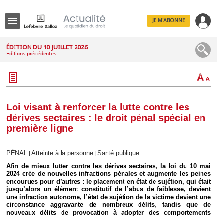
JE M'ABONNE
Menu
ÉDITION DU 10 JUILLET 2026
Éditions précédentes
R
e
c
h
e
r
c
Loi visant à renforcer la lutte contre les
h
dérives sectaires : le droit pénal spécial en
e
première ligne
PÉNAL
Atteinte à la personne
Santé publique
|
|
Déplier
Afin de mieux lutter contre les dérives sectaires, la loi du 10 mai
Administratif
2024 crée de nouvelles infractions pénales et augmente les peines
Déplier
encourues pour d’autres : le placement en état de sujétion, qui était
Affaires
jusqu’alors un élément constitutif de l’abus de faiblesse, devient
une infraction autonome, l’état de sujétion de la victime devient une
Déplier
circonstance aggravante de nombreux délits, tandis que de
Civil
nouveaux délits de provocation à adopter des comportements