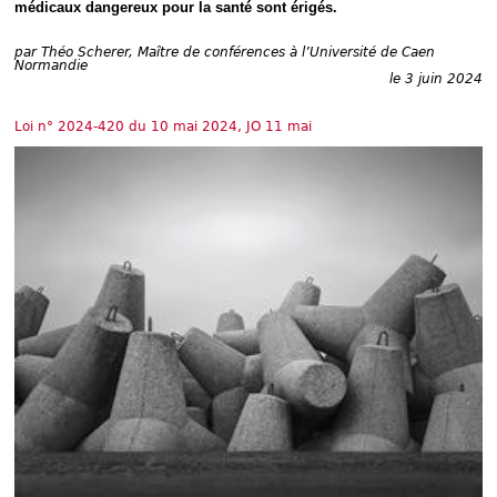
Déplier
médicaux dangereux pour la santé sont érigés.
Européen
Déplier
par
Théo Scherer, Maître de conférences à l’Université de Caen
Normandie
Immobilier
le 3 juin 2024
Déplier
IP/IT
Loi n° 2024-420 du 10 mai 2024, JO 11 mai
et
Déplier
Communication
Pénal
Déplier
Social
Déplier
Avocat