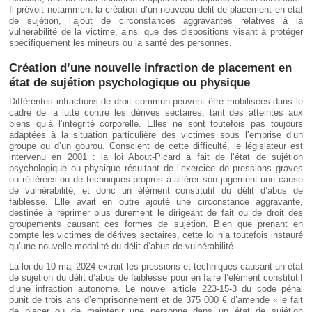
Il prévoit notamment la création d’un nouveau délit de placement en état
de sujétion, l’ajout de circonstances aggravantes relatives à la
vulnérabilité de la victime, ainsi que des dispositions visant à protéger
spécifiquement les mineurs ou la santé des personnes.
Création d’une nouvelle infraction de placement en
état de sujétion psychologique ou physique
Différentes infractions de droit commun peuvent être mobilisées dans le
cadre de la lutte contre les dérives sectaires, tant des atteintes aux
biens qu’à l’intégrité corporelle. Elles ne sont toutefois pas toujours
adaptées à la situation particulière des victimes sous l’emprise d’un
groupe ou d’un gourou. Conscient de cette difficulté, le législateur est
intervenu en 2001 : la loi About-Picard a fait de l’état de sujétion
psychologique ou physique résultant de l’exercice de pressions graves
ou réitérées ou de techniques propres à altérer son jugement une cause
de vulnérabilité, et donc un élément constitutif du délit d’abus de
faiblesse. Elle avait en outre ajouté une circonstance aggravante,
destinée à réprimer plus durement le dirigeant de fait ou de droit des
groupements causant ces formes de sujétion. Bien que prenant en
compte les victimes de dérives sectaires, cette loi n’a toutefois instauré
qu’une nouvelle modalité du délit d’abus de vulnérabilité.
La loi du 10 mai 2024 extrait les pressions et techniques causant un état
de sujétion du délit d’abus de faiblesse pour en faire l’élément constitutif
d’une infraction autonome. Le nouvel article 223-15-3 du code pénal
punit de trois ans d’emprisonnement et de 375 000 € d’amende « le fait
de placer ou de maintenir une personne dans un état de sujétion