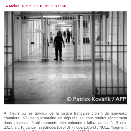
Déplier
Européen
TA Melun, 6 avr. 2018, n° 1503550
Déplier
Immobilier
Déplier
IP/IT
et
Déplier
Communication
Pénal
Déplier
Social
Déplier
Avocat
À l’heure où les travaux de la justice française ciblent de nouveaux
chantiers, où une quarantaine de députés se sont rendus récemment
dans plusieurs établissements pénitentiaires (Dalloz actualité, 9 nov.
2017, art. P. Januel
isset(node/187543) ? node/187543 : NULL, 'fragment'