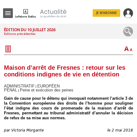
JE M'ABONNE
Menu
ÉDITION DU 10 JUILLET 2026
Éditions précédentes
R
e
c
h
e
r
c
Maison d’arrêt de Fresnes : retour sur les
h
conditions indignes de vie en détention
e
ADMINISTRATIF
EUROPÉEN
|
PÉNAL
Peine et exécution des peines
|
Gain de cause pour le détenu qui invoquait notamment l’article 3 de
Déplier
la Convention européenne des droits de l’homme pour souligner
Administratif
l’état indigne des cours de promenade de la maison d’arrêt de
Fresnes, permettant au tribunal administratif d’annuler la décision
Déplier
de refus de sa mise aux normes.
Affaires
Déplier
par
Victoria Morgante
le 2 mai 2018
Civil