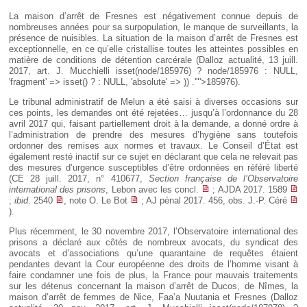
La maison d’arrêt de Fresnes est négativement connue depuis de
nombreuses années pour sa surpopulation, le manque de surveillants, la
présence de nuisibles. La situation de la maison d’arrêt de Fresnes est
exceptionnelle, en ce qu’elle cristallise toutes les atteintes possibles en
matière de conditions de détention carcérale (Dalloz actualité, 13 juill.
2017, art. J. Mucchielli
isset(node/185976) ? node/185976 : NULL,
'fragment' => isset() ? : NULL, 'absolute' => )) .'"'>185976
).
Le tribunal administratif de Melun a été saisi à diverses occasions sur
ces points, les demandes ont été rejetées… jusqu’à l’ordonnance du 28
avril 2017 qui, faisant partiellement droit à la demande, a donné ordre à
l’administration de prendre des mesures d’hygiène sans toutefois
ordonner des remises aux normes et travaux. Le Conseil d’État est
également resté inactif sur ce sujet en déclarant que cela ne relevait pas
des mesures d’urgence susceptibles d’être ordonnées en référé liberté
(CE 28 juill. 2017, n° 410677,
Section française de l’Observatoire
international des prisons
, Lebon avec les concl.
; AJDA 2017. 1589
;
ibid
. 2540
, note O. Le Bot
; AJ pénal 2017. 456, obs. J.-P. Céré
).
Plus récemment, le 30 novembre 2017, l’Observatoire international des
prisons a déclaré aux côtés de nombreux avocats, du syndicat des
avocats et d’associations qu’une quarantaine de requêtes étaient
pendantes devant la Cour européenne des droits de l’homme visant à
faire condamner une fois de plus, la France pour mauvais traitements
sur les détenus concernant la maison d’arrêt de Ducos, de Nîmes, la
maison d’arrêt de femmes de Nice, Faa’a Nuutania et Fresnes (Dalloz