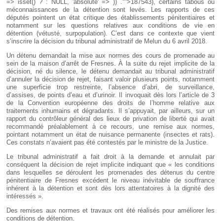
=> isset() ? : NULL, 'absolute' => )) .'"'>187543
), certains tabous ou
méconnaissances de la détention sont levés. Les rapports de ces
députés pointent un état critique des établissements pénitentiaires et
notamment sur les questions relatives aux conditions de vie en
détention (vétusté, surpopulation). C’est dans ce contexte que vient
s’inscrire la décision du tribunal administratif de Melun du 6 avril 2018.
Un détenu demandait la mise aux normes des cours de promenade au
sein de la maison d’arrêt de Fresnes. À la suite du rejet implicite de la
décision, né du silence, le détenu demandait au tribunal administratif
d’annuler la décision de rejet, faisant valoir plusieurs points, notamment
une superficie trop restreinte, l’absence d’abri, de surveillance,
d’assises, de points d’eau et d’urinoir. Il invoquait dès lors l’article de 3
de la Convention européenne des droits de l’homme relative aux
traitements inhumains et dégradants. Il s’appuyait, par ailleurs, sur un
rapport du contrôleur général des lieux de privation de liberté qui avait
recommandé préalablement à ce recours, une remise aux normes,
pointant notamment un état de nuisance permanente (insectes et rats).
Ces constats n’avaient pas été contestés par le ministre de la Justice.
Le tribunal administratif a fait droit à la demande et annulait par
conséquent la décision de rejet implicite indiquant que « les conditions
dans lesquelles se déroulent les promenades des détenus du centre
pénitentiaire de Fresnes excédent le niveau inévitable de souffrance
inhérent à la détention et sont dès lors attentatoires à la dignité des
intéressés ».
Des remises aux normes et travaux ont été réalisés pour améliorer les
conditions de détention.