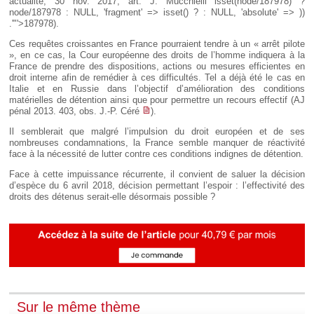
actualité, 30 nov. 2017, art. J. Mucchielli
isset(node/187978) ?
node/187978 : NULL, 'fragment' => isset() ? : NULL, 'absolute' => ))
.'"'>187978
).
Ces requêtes croissantes en France pourraient tendre à un « arrêt pilote
», en ce cas, la Cour européenne des droits de l’homme indiquera à la
France de prendre des dispositions, actions ou mesures efficientes en
droit interne afin de remédier à ces difficultés. Tel a déjà été le cas en
Italie et en Russie dans l’objectif d’amélioration des conditions
matérielles de détention ainsi que pour permettre un recours effectif (AJ
pénal 2013. 403, obs. J.-P. Céré
).
Il semblerait que malgré l’impulsion du droit européen et de ses
nombreuses condamnations, la France semble manquer de réactivité
face à la nécessité de lutter contre ces conditions indignes de détention.
Face à cette impuissance récurrente, il convient de saluer la décision
d’espèce du 6 avril 2018, décision permettant l’espoir : l’effectivité des
droits des détenus serait-elle désormais possible ?
Sur le même thème