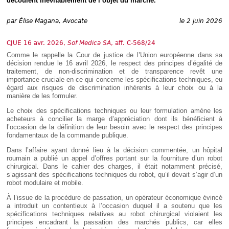
découlent inévitablement de l’objet du marché.
Déplier
Européen
par
Élise Magana, Avocate
le 2 juin 2026
Déplier
Immobilier
CJUE 16 avr. 2026,
Sof Medica SA
, aff. C-568/24
Déplier
IP/IT
Comme le rappelle la Cour de justice de l’Union européenne dans sa
et
décision rendue le 16 avril 2026, le respect des principes d’égalité de
Déplier
Communication
traitement, de non-discrimination et de transparence revêt une
Pénal
importance cruciale en ce qui concerne les spécifications techniques, eu
Déplier
égard aux risques de discrimination inhérents à leur choix ou à la
Social
manière de les formuler.
Déplier
Le choix des spécifications techniques ou leur formulation amène les
Avocat
acheteurs à concilier la marge d’appréciation dont ils bénéficient à
l’occasion de la définition de leur besoin avec le respect des principes
fondamentaux de la commande publique.
Dans l’affaire ayant donné lieu à la décision commentée, un hôpital
roumain a publié un appel d’offres portant sur la fourniture d’un robot
chirurgical. Dans le cahier des charges, il était notamment précisé,
s’agissant des spécifications techniques du robot, qu’il devait s’agir d’un
robot modulaire et mobile.
À l’issue de la procédure de passation, un opérateur économique évincé
a introduit un contentieux à l’occasion duquel il a soutenu que les
spécifications techniques relatives au robot chirurgical violaient les
principes encadrant la passation des marchés publics, car elles