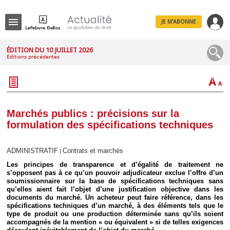
JE M'ABONNE
Menu
ÉDITION DU 10 JUILLET 2026
Éditions précédentes
R
e
c
h
e
r
c
Marchés publics : précisions sur la
h
formulation des spécifications techniques
e
ADMINISTRATIF
Contrats et marchés
|
Les principes de transparence et d’égalité de traitement ne
Déplier
s’opposent pas à ce qu’un pouvoir adjudicateur exclue l’offre d’un
Administratif
soumissionnaire sur la base de spécifications techniques sans
qu’elles aient fait l’objet d’une justification objective dans les
Déplier
documents du marché. Un acheteur peut faire référence, dans les
Affaires
spécifications techniques d’un marché, à des éléments tels que le
Déplier
type de produit ou une production déterminée sans qu’ils soient
Civil
accompagnés de la mention « ou équivalent » si de telles exigences