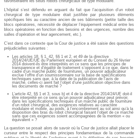
favoriseraient les seuls robots chirurgicaux de type modulaire.
L’hôpital s’est défendu en arguant du fait que l’acquisition d’un robot
chirurgical de type modulaire était justifiée par plusieurs éléments
spécifiques liés au caractère ancien de ses bâtiments (petite taille des
blocs opératoires, nécessité de déplacer l’équipement médical entre les
blocs opératoires en fonction des besoins et des urgences, nombre des
salles d’opération et leur agencement, etc.).
C’est dans ce contexte que la Cour de justice a été saisie des questions
préjudicielles suivantes :
Les articles 18, § 1, 42, §§ 1 et 2, et 49 de la directive
2014/24/UE/UE du Parlement européen et du Conseil du 26 février
2014 doivent-ils être interprétés en ce sens que les principes de
transparence et d’égalité de traitement s’opposent à ce que, dans le
cadre d’un marché public de fournitures, un pouvoir adjudicateur
exclue l’offre d’un soumissionnaire sur la base de spécifications
techniques sans que, à la date de la publication de l’avis de
marché, celles-ci aient fait l’objet d’une justification objective dans
les documents de marché ?
L’article 42, §§ 1 et 3, sous b) et 4 de la directive 2014/24/UE doit-il
être interprété en ce sens qu’un pouvoir adjudicateur peut prévoir,
dans les spécifications techniques d’un marché public de fourniture
d’un robot chirurgical, des exigences relatives au caractère
modulaire et mobile, au poids, à l’encombrement au sol ainsi qu’à la
disposition des bras du robot chirurgical faisant l’objet de ce marché
sans que ces exigences soient accompagnées de la mention « ou
équivalent » ?
La question se posait alors de savoir où la Cour de justice allait placer le
curseur entre le respect des principes fondamentaux de la commande
publique et la liberté de l’acheteur quant à la définition de ses besoins