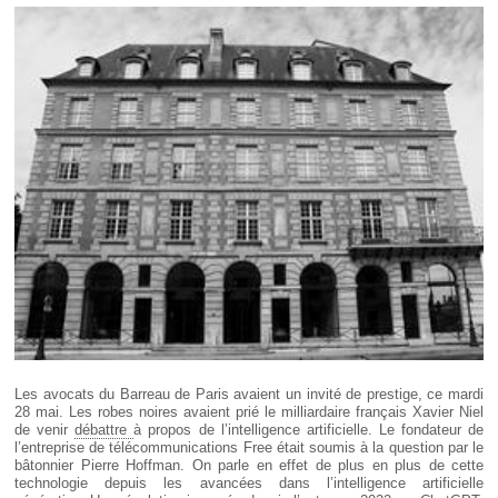
Déplier
Européen
Déplier
Immobilier
Déplier
IP/IT
et
Déplier
Communication
Pénal
Déplier
Social
Déplier
Avocat
Les avocats du Barreau de Paris avaient un invité de prestige, ce mardi
28 mai. Les robes noires avaient prié le milliardaire français Xavier Niel
de venir
débattre
à propos de l’intelligence artificielle. Le fondateur de
l’entreprise de télécommunications Free était soumis à la question par le
bâtonnier Pierre Hoffman. On parle en effet de plus en plus de cette
technologie depuis les avancées dans l’intelligence artificielle