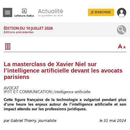
JE M'ABONNE
Menu
ÉDITION DU 10 JUILLET 2026
Éditions précédentes
R
e
c
h
e
r
c
La masterclass de Xavier Niel sur
h
l’intelligence artificielle devant les avocats
e
parisiens
AVOCAT
IP/IT ET COMMUNICATION
Intelligence artificielle
|
Déplier
Cette figure française de la technologie a vulgarisé pendant plus
Administratif
d’une heure les enjeux autour de l’intelligence artificielle et son
Déplier
impact attendu sur les professions juridiques.
Affaires
Déplier
par
Gabriel Thierry, journaliste
le 31 mai 2024
Civil