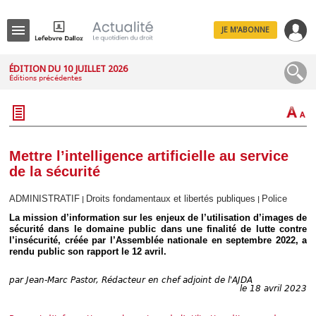
JE M'ABONNE
Menu
ÉDITION DU 10 JUILLET 2026
Éditions précédentes
R
e
c
h
e
r
c
Mettre l’intelligence artificielle au service
h
de la sécurité
e
ADMINISTRATIF
Droits fondamentaux et libertés publiques
Police
|
|
La mission d’information sur les enjeux de l’utilisation d’images de
sécurité dans le domaine public dans une finalité de lutte contre
Déplier
l’insécurité, créée par l’Assemblée nationale en septembre 2022, a
Administratif
rendu public son rapport le 12 avril.
Déplier
Affaires
par
Jean-Marc Pastor, Rédacteur en chef adjoint de l'AJDA
le 18 avril 2023
Déplier
Civil