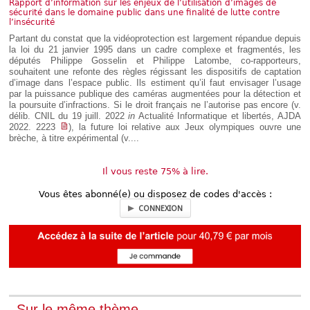
Rapport d’information sur les enjeux de l’utilisation d’images de
Déplier
sécurité dans le domaine public dans une finalité de lutte contre
Européen
l’insécurité
Déplier
Partant du constat que la vidéoprotection est largement répandue depuis
Immobilier
la loi du 21 janvier 1995 dans un cadre complexe et fragmentés, les
Déplier
députés Philippe Gosselin et Philippe Latombe, co-rapporteurs,
IP/IT
souhaitent une refonte des règles régissant les dispositifs de captation
et
d’image dans l’espace public. Ils estiment qu’il faut envisager l’usage
Déplier
Communication
par la puissance publique des caméras augmentées pour la détection et
Pénal
la poursuite d’infractions. Si le droit français ne l’autorise pas encore (v.
Déplier
délib. CNIL du 19 juill. 2022
in
Actualité Informatique et libertés, AJDA
Social
2022. 2223
), la future loi relative aux Jeux olympiques ouvre une
brèche, à titre expérimental (v....
Déplier
Avocat
Il vous reste 75% à lire.
Vous êtes abonné(e) ou disposez de codes d'accès :
CONNEXION
Sur le même thème