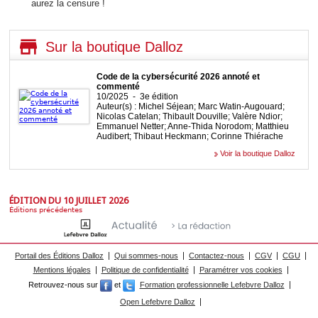
aurez la censure !
Sur la boutique Dalloz
Code de la cybersécurité 2026 annoté et
commenté
10/2025 - 3e édition
Auteur(s) : Michel Séjean; Marc Watin-Augouard;
Nicolas Catelan; Thibault Douville; Valère Ndior;
Emmanuel Netter; Anne-Thida Norodom; Matthieu
Audibert; Thibaut Heckmann; Corinne Thiérache
Voir la boutique Dalloz
ÉDITION DU 10 JUILLET 2026
Éditions précédentes
Portail des Éditions Dalloz
Qui sommes-nous
Contactez-nous
CGV
CGU
Mentions légales
Politique de confidentialité
Paramétrer vos cookies
Retrouvez-nous sur
et
Formation professionnelle Lefebvre Dalloz
Open Lefebvre Dalloz