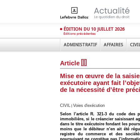
ÉDITION DU 10 JUILLET 2026
Éditions précédentes
ADMINISTRATIF
AFFAIRES
CIVI
Article
Mise en œuvre de la saisie
exécutoire ayant fait l’obj
de la nécessité d’être préc
Déplier
Administratif
CIVIL
Voies d'exécution
|
Déplier
Selon l’article R. 321-3 du code des p
Affaires
immobilière, si le créancier saisissant a
dans le titre exécutoire fondant les pou
Déplier
moins que le débiteur n’en ait été régu
Civil
registre du commerce et des sociétés
Déplier
poursuivant ne constitue pas l’informati