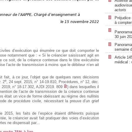
Atteinte a
audiovisue
actoris
’honneur de l’AAPPE, Chargé d’enseignement à
Préjudice 
le 15 novembre 2022
à compter
Panorama r
30 juin 20
Panorama r
semaine d
civiles d’exécution qui énumère ce que doit comporter le
se notamment que : « Si le créancier saisissant agit en
Article 14
e ce soit, de la créance contenue dans le titre exécutoire
médical :
e l’acte de transmission à moins que le débiteur n’en ait
it fait, à ce jour, l’objet que de quelques rares décisions
e
. 2
, 24 sept. 2015, n° 14-19.810, Procédures, n° 12, déc.
. 2019, n° 18-17.302, AJDI 2019. 809
) dans lesquelles il
 mention de l’acte de transmission de la créance contenue
tes était un vice de forme obéissant au régime des nullités
ode de procédure civile, nécessitant la preuve d’un grief
2015, les faits de l’espèce étaient différents puisque
tée, le créancier avait fait pratiquer des voies d’exécution
tes ne dispensait par...
us reste 75% à lire.