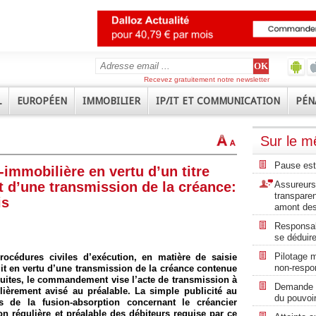
Recevez gratuitement notre newsletter
L
EUROPÉEN
IMMOBILIER
IP/IT ET COMMUNICATION
PÉN
Sur le 
Pause est
-immobilière en vertu d’un titre
et d’une transmission de la créance:
Assureurs 
transpare
is
amont des
Responsabi
se déduire
Pilotage m
rocédures civiles d’exécution, en matière de saisie
non-respon
git en vertu d’une transmission de la créance contenue
rsuites, le commandement vise l’acte de transmission à
Demande de
lièrement avisé au préalable. La simple publicité au
du pouvoir
 de la fusion-absorption concernant le créancier
on régulière et préalable des débiteurs requise par ce