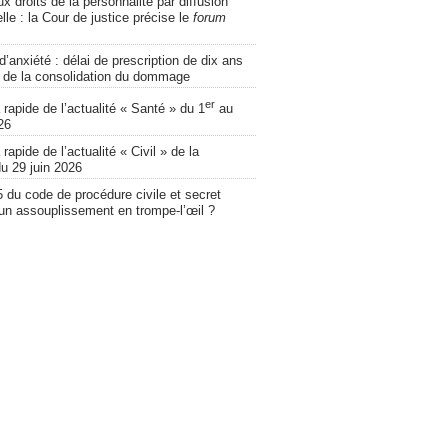
ux droits de la personnalité par diffusion
lle : la Cour de justice précise le
forum
d’anxiété : délai de prescription de dix ans
 de la consolidation du dommage
er
apide de l’actualité « Santé » du 1
au
26
apide de l’actualité « Civil » de la
u 29 juin 2026
5 du code de procédure civile et secret
 un assouplissement en trompe-l’œil ?