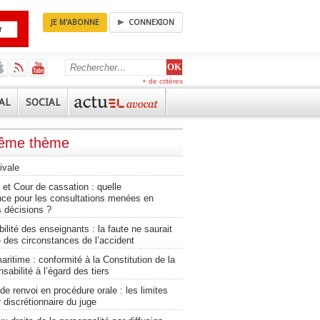
JE M'ABONNE
CONNEXION
+ de critères
AL
SOCIAL
même thème
ivale
et Cour de cassation : quelle
nce pour les consultations menées en
 décisions ?
lité des enseignants : la faute ne saurait
 des circonstances de l’accident
aritime : conformité à la Constitution de la
sabilité à l’égard des tiers
 renvoi en procédure orale : les limites
 discrétionnaire du juge