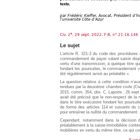
Européen
texte.
Déplier
par
Frédéric Kieffer, Avocat, Président d
Immobilier
l’université Côte d’Azur
Déplier
IP/IT
et
e
Civ. 2
, 29 sept. 2022, F-B, n° 21-16.146
Déplier
Communication
Pénal
Le sujet
Déplier
Social
L’article R. 321-3 du code des procédures 
commandement de payer valant saisie dispo
Déplier
vertu d’une transmission, à quelque titre qu
Avocat
fondant les poursuites, le commandement vis
été régulièrement avisé au préalable ».
La question relative à cette condition n’ava
rendues par la deuxième chambre civile (Civ
2015, comm. 354, obs. C. Laporte ; 26 sept
avait été précisé que le non-respect de la
dans le titre exécutoire fondant les poursui
de forme des articles 114 et suivants du c
pour entraîner la nullité du commandement.
Cependant, notamment dans la décision de 
préalablement à la saisie-immobilière contes
mobilières en vertu du même titre, ce qui cer
Il vo